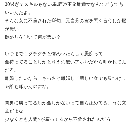
30過ぎてスキルもない馬.鹿ｼﾀ不倫離婚女なんてどうでも
いいんだよ。
そんな女に不倫された挙句、元自分の嫁を悪く言うしか脳
が無い
惨めｻﾚを叩いて何が悪い？
いつまでもグチグチと惨めッたらしく愚痴って
金持ってることしかとりえの無いアホｻﾚだから叩かれてん
だろ。
離婚したいなら、さっさと離婚して新しい女でも見つけり
ゃ誰も叩かんのにな。
間男に勝ってる所が金しかないって自ら認めてるような文
章だよな。
少なくとも人間○が腐ってるから不倫されたんだろ。