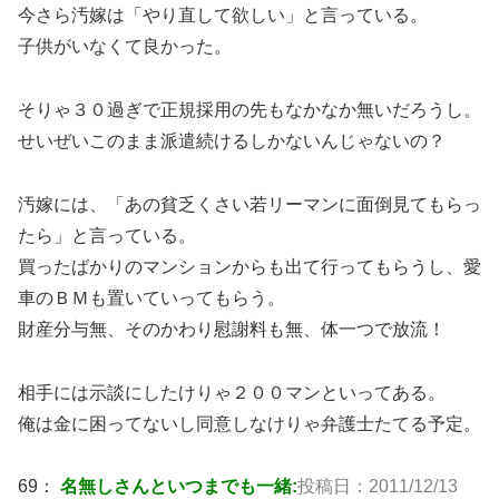
今さら汚嫁は「やり直して欲しい」と言っている。
子供がいなくて良かった。
そりゃ３０過ぎで正規採用の先もなかなか無いだろうし。
せいぜいこのまま派遣続けるしかないんじゃないの？
汚嫁には、「あの貧乏くさい若リーマンに面倒見てもらっ
たら」と言っている。
買ったばかりのマンションからも出て行ってもらうし、愛
車のＢＭも置いていってもらう。
財産分与無、そのかわり慰謝料も無、体一つで放流！
相手には示談にしたけりゃ２００マンといってある。
俺は金に困ってないし同意しなけりゃ弁護士たてる予定。
69：
名無しさんといつまでも一緒:
投稿日：2011/12/13