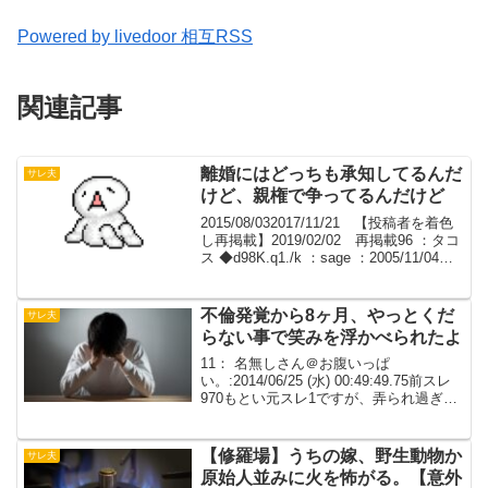
Powered by livedoor 相互RSS
関連記事
離婚にはどっちも承知してるんだ
サレ夫
けど、親権で争ってるんだけど
2015/08/032017/11/21 【投稿者を着色
し再掲載】2019/02/02 再掲載96 ：タコ
ス ◆d98K.q1./k ：sage ：2005/11/04
(金) 18:42:07相談いいですか？離婚には
どっちも承知してるんだ...
不倫発覚から8ヶ月、やっとくだ
サレ夫
らない事で笑みを浮かべられたよ
11： 名無しさん＠お腹いっぱ
い。:2014/06/25 (水) 00:49:49.75前スレ
970もとい元スレ1ですが、弄られ過ぎて
嬉し泣きしました不倫発覚から8ヶ月、や
っとくだらない事で笑みを浮かべられた
よありがとうな藻前ら・・・16：...
【修羅場】うちの嫁、野生動物か
サレ夫
原始人並みに火を怖がる。【意外