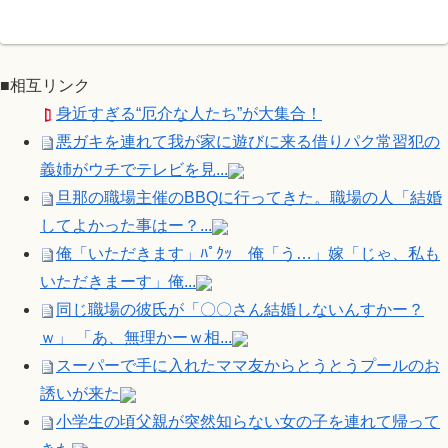
■相互リンク
身近すぎる“厄介な人たち”が大集合！
悪ガキを連れて我が家に遊びに来る借りパク常習犯の
義姉がウチでテレビを見...
旦那の職場主催のBBQに行ってきた。職場の人「結婚
してよかった事はー？...
俺「いただきます」ﾊﾟｸｯ 俺「う…」嫁「じゃ、私も
いただきまーす」俺...
同じ職場の彼氏が「〇〇さん結婚しないんすかー？
ｗ」 「あ、無理かーｗ相...
スーパーで手に入れたママ友からとうとうプールのお
誘いが来た
小学生の頃父親が突然知らない女の子を連れて帰って