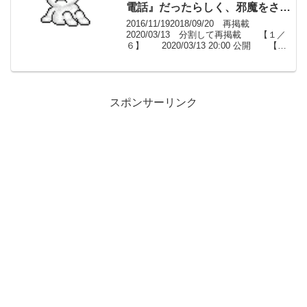
電話』だったらしく、邪魔をされ
た、もうやっていけないと携帯だ
2016/11/192018/09/20 再掲載
け持って家を出た【１／６】
2020/03/13 分割して再掲載 【１／
６】 2020/03/13 20:00 公開 【２
／６】 2020/03/13 20:30 公開
【３／６】 2020/03/13 21...
スポンサーリンク