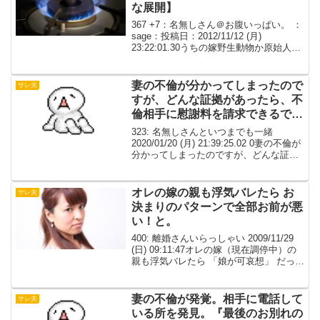
な展開】
367 +7：名無しさん＠お腹いっぱい。 ：
sage：投稿日：2012/11/12 (月)
23:22:01.30うちの嫁野生動物か原始人並
みに火を怖がる、よって毎日の食事はほ
ぼ生毎晩味気ない野菜切っただけのサラ
ダと魚の刺身っぽいものばかり...
妻の不倫が分かってしまったので
サレ夫
すが、どんな証拠があったら、不
倫相手に慰謝料を請求できるでし
ょうか。
323: 名無しさんといつまでも一緒
2020/01/20 (月) 21:39:25.02 0妻の不倫が
分かってしまったのですが、どんな証拠
があったら、不倫相手に慰謝料を請求で
きるでしょうか。相手は既婚男性で、配
偶者、子供あり。携帯番号はわ...
オレの嫁の親も浮気バレたら お
サレ夫
決まりのパターンで全部お前が悪
い！と。
400: 離婚さんいらっしゃい 2009/11/29
(日) 09:11:47オレの嫁（現在調停中）の
親も浮気バレたら 「娘が可哀想」 だって
www で、お決まりのパターンで 全部お
前が悪い！と。 しかも、嫁も嫁で調停委
員や調査官に対し ...
妻の不倫が発覚。相手に電話して
サレ夫
いる所を発見。『最後のお別れの