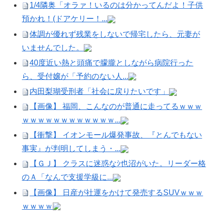
1/4隣奥「オラァ！いるのは分かってんだよ！子供
預かれ！(ドアケリー！...
体調が優れず残業をしないで帰宅したら、元妻が
いませんでした。
40度近い熱と頭痛で朦朧としながら病院行った
ら、受付嬢が「予約のない人...
内田梨瑚受刑者「社会に戻りたいです」
【画像】 福岡、こんなのが普通に走ってるｗｗｗ
ｗｗｗｗｗｗｗｗｗｗｗｗ...
【衝撃】 イオンモール爆発事故、『とんでもない
事実』が判明してしまう・...
【ＧＪ】 クラスに迷惑なｼ也沼がいた。リーダー格
のＡ「なんで支援学級に...
【画像】 日産が社運をかけて発売するSUVｗｗｗ
ｗｗｗｗ