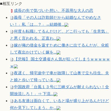
■相互リンク
成長の先で気づいた想い、不器用な大人の恋
義母「その人は詐欺師だから結婚なんてやめなさ
い！」私「は…？」→結婚後...
何度も転職してるんだけど、どこ行っても「生意気」
と悪く言われる。正直わ...
嫁が俺の借金を返すために働きに出てるんだが、化粧
して夜出かけていく嫁を...
【悲報】 国土交通省さん気が狂ってしまうｗｗｗｗｗ
ｗ
夜遅く、帰宅途中で車が故障して山奥で立ち往生。夫
と娘と歩いて帰っている...
中国政府「台風１３号に三峡ダムが耐えられない！全
開放流しろ！」⇒ 下流...
ある友達は面白くて、いると場が盛り上がるんだけど
何か見下してしまう。か...