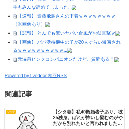
手もみんな辞めてしまった...
【速報】 齋藤飛鳥さんの下着ｗｗｗｗｗｗｗｗ
（※画像あり）
【悲報】 とんでも無いヤバい台風がお盆直撃ｗ
【画像】 パパ活待機中の子が20人ぐらい激写され
るｗｗｗｗｗｗｗｗｗｗ...
元温泉ピンクコンパニオンだけど、質問ある？
Powered by livedoor 相互RSS
関連記事
【シタ妻】私40既婚者子あり、彼
シタ妻
25独身。ばれが怖いし悩むのがや
だから別れたいと言われました。