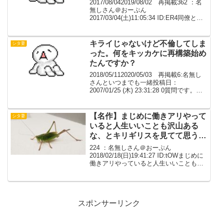
2017/08/042019/08/02 再掲載362 ：名
無しさん＠おーぷん
2017/03/04(土)11:05:34 ID:ER4同僚とホ
テ○から出てくるところの写真が、家のポ
ストに入っていたこと。内装関係の仕事
のホテ○に仕事で行って、...
キライじゃないけど不倫してしま
シタ妻
った。何をキッカケに再構築始め
たんですか？
2018/05/112020/05/03 再掲載6:名無し
さんといつまでも一緒投稿日：
2007/01/25 (木) 23:31:28 0質問です。キ
ライじゃないけど不倫してしまった。裏
切った。離婚する気はない。でも彼をも
う一度愛することはで...
【名作】まじめに働きアリやって
シタ妻
いると人生いいことも沢山ある
な、とキリギリスを見てて思う。
【胸糞→ざまぁ】
224 ：名無しさん＠おーぷん
2018/02/18(日)19:41:27 ID:tOWまじめに
働きアリやっていると人生いいことも沢
山あるな、とキリギリスを見てて思う。
自分語りの長文なので、煩わしいと感じ
る方は回避してください。２０歳で結
婚...
スポンサーリンク