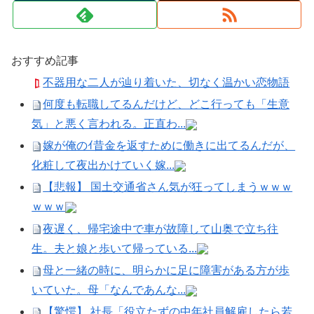
おすすめ記事
不器用な二人が辿り着いた、切なく温かい恋物語
何度も転職してるんだけど、どこ行っても「生意
気」と悪く言われる。正直わ...
嫁が俺のｲ昔金を返すために働きに出てるんだが、
化粧して夜出かけていく嫁...
【悲報】 国土交通省さん気が狂ってしまうｗｗｗ
ｗｗｗ
夜遅く、帰宅途中で車が故障して山奥で立ち往
生。夫と娘と歩いて帰っている...
母と一緒の時に、明らかに足に障害がある方が歩
いていた。母「なんであんな...
【驚愕】 社長「役立たずの中年社員解雇したら若