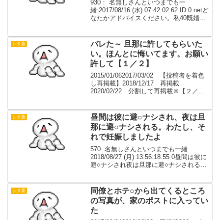
【相談】
930： 名無しさんといつまでも一
緒:2017/08/16 (水) 07:42:02.62 ID:0.netど
なたかアドバイスください。私40既婚者
子あり 家庭内別居状態、旦那とは全く話
さない、生活も別、お互い干渉しない興
味なし彼25独身一...
バレた～ 旦那に許してもらいた
シタ妻
い。ほんとに悔いてます。お願い
許して【１／２】
2015/01/062017/03/02 【投稿者を着色
し再掲載】2018/12/17 再掲載
2020/02/22 分割して再掲載※【２／
２】から旦那降臨 【１／２】
2020/02/22 18:00 公開 【２／
２】 2020/0...
昼間は彼に避○ナシされ、夜は旦
シタ妻
那に避○ナシされる。わたし、そ
れで妊娠しましたよ
570: 名無しさんといつまでも一緒
2018/08/27 (月) 13:56:18.55 0昼間は彼に
避○ナシされ夜は旦那に避○ナシされる人
生って。。574: 名無しさんといつまでも
一緒 2018/08/27 (月) 14:41:46.5...
同僚とホテ○から出てくるところ
シタ妻
の写真が、家のポストに入ってい
た