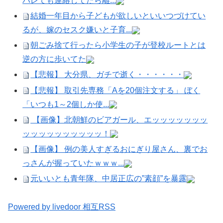
バレても連絡してたら離...
結婚一年目から子どもが欲しいといいつづけてい
るが、嫁のセスク嫌いと子育...
朝ごみ捨て行ったら小学生の子が登校ルートとは
逆の方に歩いてた
【悲報】 大分県、ガチで逝く・・・・・・
【悲報】 取引先専務「Aを20個注文する」 ぼく
「いつも1～2個しか使...
【画像】北朝鮮のビアガール、エッッッッッッッ
ッッッッッッッッッッ！
【画像】 例の美人すぎるおにぎり屋さん、裏でお
っさんが握っていたｗｗｗ...
元いいとも青年隊、中居正広の”素顔”を暴露
Powered by livedoor 相互RSS