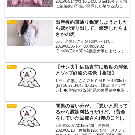
2016/04/14(木) 10:14:58 0.net10年近く前
に義弟嫁の不倫が発覚した芋づる式に托
卵と義弟の種ナシも分かった 離婚や子供
２人の戸籍問題が片付いた後義弟は退職
して遠方に越し家族や友人とも疎遠...
出産後約束通り鑑定しようとした
サレ夫
ら嫁が渋り出して、鑑定したらま
さかの黒
66： 名無しさん＠お腹いっぱい。
2019/08/06 (火) 00:49:09.32
ID:h40VElqM0DNA鑑定大事だよなって話
俺の場合めちゃくちゃ運良くて嫁の浮気
を知って興信所等使わずに制裁離婚出来
た 元嫁の妊娠前に義実家で食...
【サレ夫】結婚直前に数度の浮気
サレ夫
とソ○プ経験の発覚【相談】
194： 名無しさん＠ＨＯＭＥ:2016/05/15
(日) 16:27:34.45 ID:0.net【相談用テンプ
レ】◆現在の状況関ｲ系の再構築中◆最終
的にどうしたいか離婚するかどうか◆相
談者の年齢・職業・年収（手取り額）20
後半・技術職...
間男の言い分が、「悪いと思って
サレ夫
るから慰謝料払うだけど、ｲ昔金
をしていた旦那さん(俺のこと)に
も過失があるから俺は100％は悪
2014/12/072018/07/28 再掲載
くない、だから調停する」
2020/06/13 再掲載196: 名無しさんとい