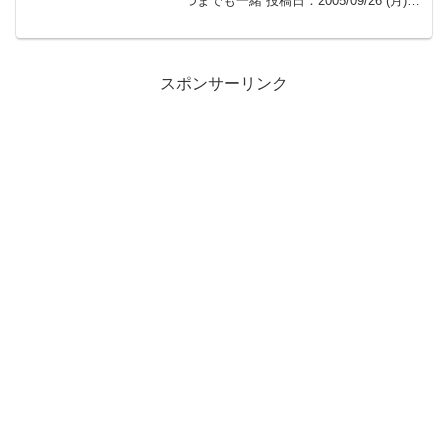
つまでも一緒 投稿日：2005/09/26 (月)
22:05:06 0嫁が不倫してて、会社を辞め
た。社内不倫、相手のやつはそれを嫁と
仲のい...
スポンサーリンク