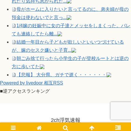
れたり気持ち悪がられた...
母がホームに入りたいと言ってるのに、弟夫婦が母の
預金は使わないでと言っ...
1/4嫁の妊娠中に女の子達とメッセをしまくった。バレ
ても連絡してたら離...
結婚一年目から子どもが欲しいといいつづけている
が、嫁のセスク嫌いと子育...
朝ごみ捨て行ったら小学生の子が登校ルートとは逆の
方に歩いてた
【悲報】 大分県、ガチで逝く・・・・・・
Powered by livedoor 相互RSS
■逆アクセスランキング
2ch浮気速報
© 2014-2026 2ch浮気速報.