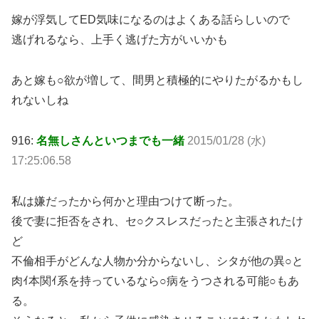
嫁が浮気してED気味になるのはよくある話らしいので
逃げれるなら、上手く逃げた方がいいかも
あと嫁も○欲が増して、間男と積極的にやりたがるかもし
れないしね
916:
名無しさんといつまでも一緒
2015/01/28 (水)
17:25:06.58
私は嫌だったから何かと理由つけて断った。
後で妻に拒否をされ、セ○クスレスだったと主張されたけ
ど
不倫相手がどんな人物か分からないし、シタが他の異○と
肉ｲ本関ｲ系を持っているなら○病をうつされる可能○もあ
る。