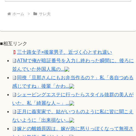
ホーム
サレ夫
■相互リンク
三十路女子×後輩男子、近づく心とすれ違い
ATMで俺が暗証番号を入力し終わった瞬間に、後ろに
並んでいた外国人風の...
同僚「旦那さんにもお弁当作るの？」私「各自つめる
感じですね」後輩「かわ...
シェービングエステに行ったらスタイル抜群の美人が
いた。私「綺麗な人～」...
正月に義実家で、姑がいつものように私に皆に聞こえ
ないように「出来損ない...
嫁との離婚原因は、嫁が急に怒りっぽくなって無視さ