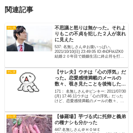
関連記事
不思議と怒りは無かった。それよ
サレ夫
りもこの不貞を犯した２人が哀れ
に見えた
537: 名無しさん＠お腹いっぱい。
2021/10/10(日) 23:49:05 ID:4hDFbUZK0
結婚２０年目で婚姻生活に終止符を打っ
た俺４６歳 家電メーカー工場責任者
年収１千万嫁４３歳 パート 月収５
万 通勤代や昼食代でなくな...
【サレ夫】ウチは「心の浮気」だ
サレ夫
った。恋愛感情満載のメールの
数々、覗き見たことを後悔したけ
ど、結局問いつめました。【再構
171： 名無しさん＠ピンキー: 2011/07/30
築】
(月) 17:46:11ウチは「心の浮気」だった
けど、恋愛感情満載のメールの数々、ま
たそれを応援する友達のメール、覗き見
たことを後悔したけど、結局問いつめま
した。メールを見たことを逆ギ...
【修羅場】芋づる式に托卵と義弟
サレ夫
の種ナシも分かった
447:名無しさん＠ＨＯＭＥ