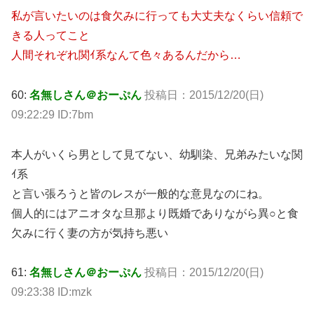
私が言いたいのは食欠みに行っても大丈夫なくらい信頼で
きる人ってこと
人間それぞれ関ｲ系なんて色々あるんだから…
60:
名無しさん＠おーぷん
投稿日：2015/12/20(日)
09:22:29 ID:7bm
本人がいくら男として見てない、幼馴染、兄弟みたいな関
ｲ系
と言い張ろうと皆のレスが一般的な意見なのにね。
個人的にはアニオタな旦那より既婚でありながら異○と食
欠みに行く妻の方が気持ち悪い
61:
名無しさん＠おーぷん
投稿日：2015/12/20(日)
09:23:38 ID:mzk