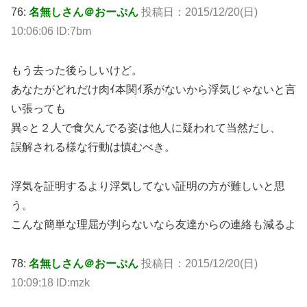
76:
名無しさん＠おーぷん
投稿日：2015/12/20(日)
10:06:06 ID:7bm
もう去った後らしいけど。
あなたがどれだけ肉ｲ本関ｲ系がないから浮気じゃないと言
い張っても
異○と２人で食欠んでる姿は他人に疑われて当然だし、
誤解される様な行動は慎むべき。
浮気を証明するより浮気してない証明の方が難しいと思
う。
こんな簡単な理屈が判らないなら友達からの連絡も減るよ
78:
名無しさん＠おーぷん
投稿日：2015/12/20(日)
10:09:18 ID:mzk