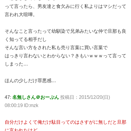
って言ったら、男友達と食欠みに行く私よりはマシだって
言われ大喧嘩。
そんなこと言ったって幼馴染で兄弟みたいな仲で旦那も良
く知ってる相手だし
そんな言い方をされた私も売り言葉に買い言葉で
はっきり言わないとわからない？きもいｗｗｗって言って
しまった…
ほんの少しだけ罪悪感…
47:
名無しさん＠おーぷん
投稿日：2015/12/20(日)
08:00:19 ID:mzk
自分だけよくて俺だけ駄目ってのはさすがに無しだと旦那
に言われたけど