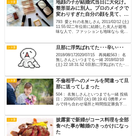
変わらないからね。私は既です。23...
地顔の子が結婚式当日に大化け。
シタ妻
整形並みに別人。プロのメイクで
変わりすぎた自分の顔を見て、違
った人生掴めたかも…と思ってし
793: 愛とﾀﾋの名無しさん 2011/02/12 (土)
まったらしい。
11:55:02二年位前に結婚した友人が超地
味な人で、ファッションも地味なら 化粧
もほとんどせず、地顔にも特徴がない子
だった。 ところが式当日に大化け。整形
並みに別人。 本気で...
旦那に浮気ばれてた･･･辛い･･･
シタ妻
2018/08/172020/07/15 再掲載563： 名
無しさんといつまでも一緒 2018/02/10
(土) 22:18:31.52 0旦那に浮気ばれてた･･･
辛い･･･564： 名無しさんといつまでも一
緒 2018/02/10 (土...
不倫相手へのメールを間違って旦
シタ妻
那に送ってしまった
504： 名無しさんといつまでも一緒 投稿
日：2009/07/07 (火) 08:19:41 0携帯メー
ルで待ち合わせ場所と時間指定勝負下着
付けてったらあら！ウチの旦那が誕生日
おめでとう！って花束抱えて待って
た・・・・・・その場は何とかごま...
披露宴で新婦がコース料理を全部
シタ妻
食べた事が離婚のきっかけになっ
た