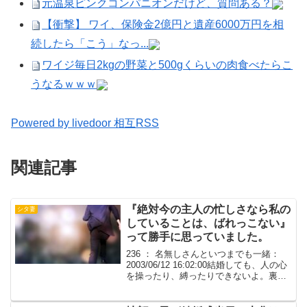
元温泉ピンクコンパニオンだけど、質問ある？
【衝撃】 ワイ、保険金2億円と遺産6000万円を相
続したら「こう」なっ...
ワイジ毎日2kgの野菜と500gくらいの肉食べたらこ
うなるｗｗｗ
Powered by livedoor 相互RSS
関連記事
『絶対今の主人の忙しさなら私の
シタ妻
していることは、ばれっこない』
って勝手に思っていました。
236 ： 名無しさんといつまでも一緒：
2003/06/12 16:02:00結婚しても、人の心
を操ったり、縛ったりできないよ。裏切
られと思うより、心が離れたと、まず理
解すべきでは？不倫て恋愛感情となんら