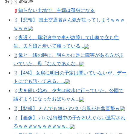
おすすめ記事
知らない土地で、主婦は孤独になる
【悲報】 国土交通省さん気が狂ってしまうｗｗｗ
ｗｗｗ
夜遅く、帰宅途中で車が故障して山奥で立ち往
生。夫と娘と歩いて帰っている...
母と一緒の時に、明らかに足に障害がある方が歩
いていた。母「なんであんな...
【4/4】 女房に明日の予定は聞いていないが、デー
トにでも誘ってみる。...
犬を飼い始め、夕方は散歩に行っていた。公園で
話すようになったおばちゃん...
【悲報】 とんでも無いヤバい台風がお盆直撃ｗ
【画像】 パパ活待機中の子が20人ぐらい激写され
るｗｗｗｗｗｗｗｗｗｗ...