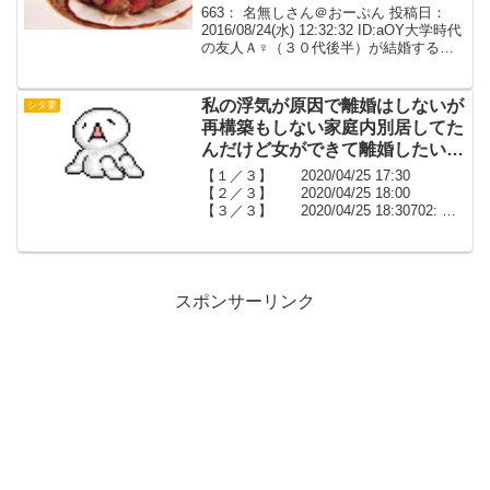
663： 名無しさん＠おーぷん 投稿日：
2016/08/24(水) 12:32:32 ID:aOY大学時代
の友人Ａ♀（３０代後半）が結婚するこ
とになり、結婚式に招待されたので行っ
てきたが、披露宴の際、Ａはほとんど食
事に手をつけなかった二次会...
私の浮気が原因で離婚はしないが
シタ妻
再構築もしない家庭内別居してた
んだけど女ができて離婚したいっ
て言い出した【２／３】
【１／３】 2020/04/25 17:30
【２／３】 2020/04/25 18:00
【３／３】 2020/04/25 18:30702: 名
無しさんといつまでも一緒 2013/10/11
(金) 11:54:14.75 0...
スポンサーリンク