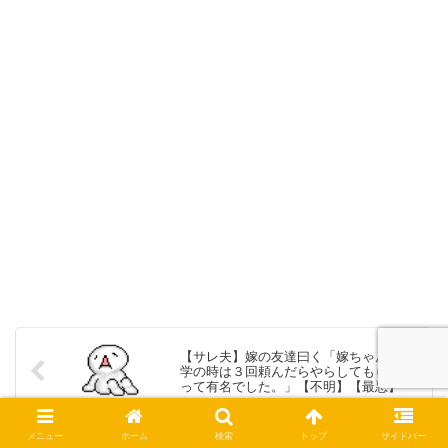
【サレ夫】嫁の友達曰く「嫁ちゃんは大
学の時は３回頼んだらやらしてもらえる
って有名でした。」【不明】【最悪】
メニュー
ホーム
検索
トップ
サイドバー
【サレ妻】昔、夫の浮気相手にさされ