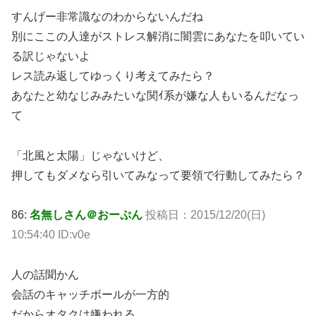
すんげー非常識なのわからないんだね
別にここの人達がストレス解消に闇雲にあなたを叩いてい
る訳じゃないよ
レス読み返してゆっくり考えてみたら？
あなたと幼なじみみたいな関ｲ系が嫌な人もいるんだなっ
て
「北風と太陽」じゃないけど、
押してもダメなら引いてみなって要領で行動してみたら？
86:
名無しさん＠おーぷん
投稿日：2015/12/20(日)
10:54:40 ID:v0e
人の話聞かん
会話のキャッチボールが一方的
だからオタクは嫌われる