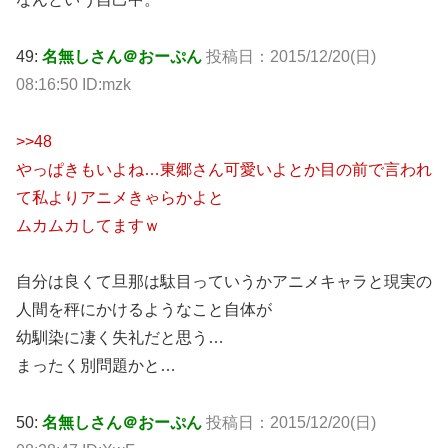
49:
名無しさん＠おーぷん
投稿日：2015/12/20(日)
08:16:50 ID:mzk
>>48
やっぱきもいよね…東郷さん可愛いよとか目の前で言われ
て私よりアニメきゃらかよと
ムカムカしてますｗ
自分は良くて旦那は駄目っていうかアニメキャラと現実の
人間を秤にかけるようなこと自体が
幼馴染に凄く失礼だと思う…
まったく別問題かと…
50:
名無しさん＠おーぷん
投稿日：2015/12/20(日)