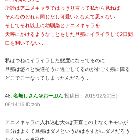
所詮はアニメキャラではっきり言って私から見れば
そんなのどれも同じだし可愛いとなんて思えない
そしてそれ以上に幼馴染とアニメキャラを
天秤にかけるようなことをした旦那にイライラして2日間
口を利いてない…
私はつねにイライラした態度になってるのに
旦那は悠々と快適そうに過ごしてるのがすごく癪に障る
どこでこーなってしまったんだろう…
48:
名無しさん＠おーぷん
投稿日：2015/12/20(日)
08:14:16 ID:zob
アニメキャラに入れ込む大○は正直この上なくキモいが
自分はよくて旦那はダメというのはさすがにダメだろう
なんという自己中。