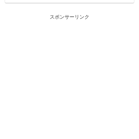
はバックれてた親父が、先日自損事故でﾀ
ﾋんだらしい 異母弟...
スポンサーリンク