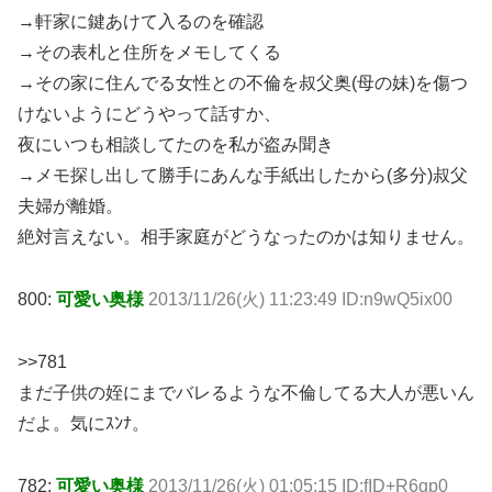
→軒家に鍵あけて入るのを確認
→その表札と住所をメモしてくる
→その家に住んでる女性との不倫を叔父奥(母の妹)を傷つ
けないようにどうやって話すか、
夜にいつも相談してたのを私が盗み聞き
→メモ探し出して勝手にあんな手紙出したから(多分)叔父
夫婦が離婚。
絶対言えない。相手家庭がどうなったのかは知りません。
800:
可愛い奥様
2013/11/26(火) 11:23:49 ID:n9wQ5ix00
>>781
まだ子供の姪にまでバレるような不倫してる大人が悪いん
だよ。気にｽﾝﾅ。
782:
可愛い奥様
2013/11/26(火) 01:05:15 ID:fID+R6qp0