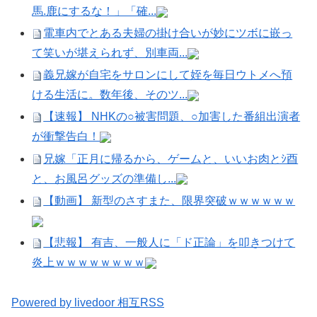
馬.鹿にするな！」「確...
電車内でとある夫婦の掛け合いが妙にツボに嵌っ
て笑いが堪えられず、別車両...
義兄嫁が自宅をサロンにして姪を毎日ウトメへ預
ける生活に。数年後、そのツ...
【速報】 NHKの○被害問題、○加害した番組出演者
が衝撃告白！
兄嫁「正月に帰るから、ゲームと、いいお肉とｼ酉
と、お風呂グッズの準備し...
【動画】 新型のさすまた、限界突破ｗｗｗｗｗｗ
【悲報】 有吉、一般人に「ド正論」を叩きつけて
炎上ｗｗｗｗｗｗｗｗ
Powered by livedoor 相互RSS