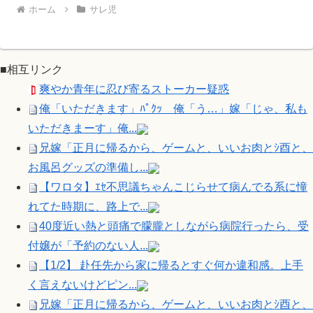
ホーム
サレ児
■相互リンク
爽やか青年に忍び寄るストーカー疑惑
俺「いただきます」ﾊﾟｸｯ 俺「う…」嫁「じゃ、私も
いただきまーす」俺...
兄嫁「正月に帰るから、ゲームと、いいお肉とｼ酉と、
お風呂グッズの準備し...
【ワロタ】ｴｾ不思議ちゃんこじらせて病んでる系に憧
れてた時期に、路上で...
40度近い熱と頭痛で朦朧としながら病院行ったら、受
付嬢が「予約のない人...
【1/2】 赴任先から家に帰るとすぐ何か違和感。上手
く言えないけどピン...
兄嫁「正月に帰るから、ゲームと、いいお肉とｼ酉と、