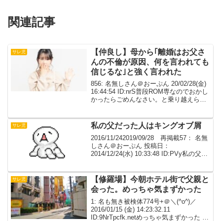
関連記事
【仲良し】母から｢離婚はお父さ
サレ児
んの不倫が原因、何を言われても
信じるな｣と強く言われた
856: 名無しさん＠おーぷん 20/02/28(金)
16:44:54 ID:nrS普段ROM専なのでおかし
かったらごめんなさい。と乗り越えられ
てないので大分端折ってます。全寮制の
高校に通ってる間に両親が離婚すると聞
きました。母から｢お父...
私の父だった人はキングオブ屑
サレ児
2016/11/242019/09/28 再掲載57： 名無
しさん＠おーぷん 投稿日：
2014/12/24(水) 10:33:48 ID:PVy私の父だ
った人はキングオブ屑だと思う。私の父
方祖母は要介護で、母が隅から隅までき
っちり介護してた...
【修羅場】今朝ホテル街で父親と
サレ児
会った。めっちゃ気まずかった
1: 名も無き被検体774号+＠＼(^o^)／
2016/01/15 (金) 14:23:32.11
ID:9NrTpcfk.netめっちゃ気まずかった 2: