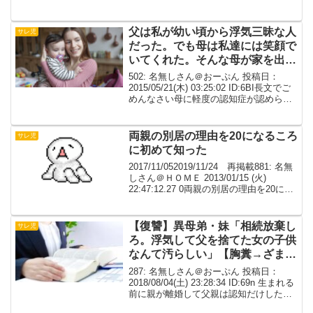
名も無き被検体774号+＠＼(^o^)／
2016/01/15 (金) 14:2...
父は私が幼い頃から浮気三昧な人
サレ児
だった。でも母は私達には笑顔で
いてくれた。そんな母が家を出て
行った。
502: 名無しさん＠おーぷん 投稿日：
2015/05/21(木) 03:25:02 ID:6BI長文でご
めんなさい母に軽度の認知症が認められ
た先日実家に帰った時にあれ？って思う
事はあったので覚悟はしてた父は物凄い
短気で母をドナりつけるから...
両親の別居の理由を20になるころ
サレ児
に初めて知った
2017/11/052019/11/24 再掲載881: 名無
しさん＠ＨＯＭＥ 2013/01/15 (火)
22:47:12.27 0両親の別居の理由を20にな
るころに初めて知った。父は本州出身、
母は北海道出身。私は一人っ子。私は生
まれは...
【復讐】異母弟・妹「相続放棄し
サレ児
ろ。浮気して父を捨てた女の子供
なんて汚らしい」【胸糞→ざま
ぁ】
287: 名無しさん＠おーぷん 投稿日：
2018/08/04(土) 23:28:34 ID:69n 生まれる
前に親が離婚して父親は認知だけした状
態 養育費支払いも最初の1回だけであと