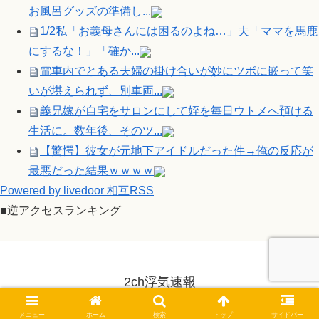
お風呂グッズの準備し...
1/2私「お義母さんには困るのよね…」夫「ママを馬鹿
にするな！」「確か...
電車内でとある夫婦の掛け合いが妙にツボに嵌って笑
いが堪えられず、別車両...
義兄嫁が自宅をサロンにして姪を毎日ウトメへ預ける
生活に。数年後、そのツ...
【驚愕】彼女が元地下アイドルだった件→俺の反応が
最悪だった結果ｗｗｗｗ
Powered by livedoor 相互RSS
■逆アクセスランキング
2ch浮気速報
© 2014-2026 2ch浮気速報.
メニュー
ホーム
検索
トップ
サイドバー