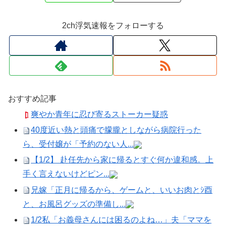
2ch浮気速報をフォローする
おすすめ記事
爽やか青年に忍び寄るストーカー疑惑
40度近い熱と頭痛で朦朧としながら病院行った
ら、受付嬢が「予約のない人...
【1/2】 赴任先から家に帰るとすぐ何か違和感。上
手く言えないけどピン...
兄嫁「正月に帰るから、ゲームと、いいお肉とｼ酉
と、お風呂グッズの準備し...
1/2私「お義母さんには困るのよね…」夫「ママを