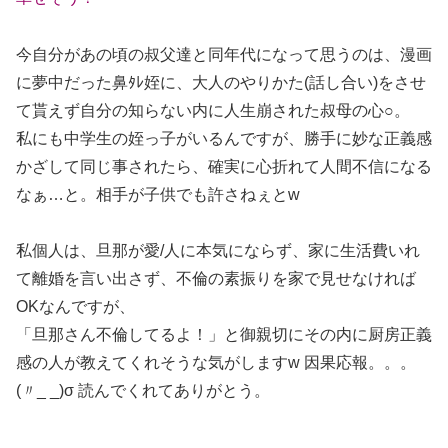
今自分があの頃の叔父達と同年代になって思うのは、漫画
に夢中だった鼻ﾀﾚ姪に、大人のやりかた(話し合い)をさせ
て貰えず自分の知らない内に人生崩された叔母の心○。
私にも中学生の姪っ子がいるんですが、勝手に妙な正義感
かざして同じ事されたら、確実に心折れて人間不信になる
なぁ…と。相手が子供でも許さねぇとw
私個人は、旦那が愛/人に本気にならず、家に生活費いれ
て離婚を言い出さず、不倫の素振りを家で見せなければ
OKなんですが、
「旦那さん不倫してるよ！」と御親切にその内に厨房正義
感の人が教えてくれそうな気がしますw 因果応報。。。
(〃_ _)σ 読んでくれてありがとう。