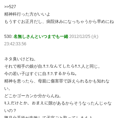
>>527
精神科行った方がいいよ
もうすぐお正月だし、病院休みになっちゃうから早めにね
530:
名無しさんといつまでも一緒
2012/12/25 (火)
23:42:33.56
ネタ臭いけどね。
それで相手の娘が自.ｻ.ﾂ.なんてしたらｻ.ﾂ.人と同じ。
今の若い子はすぐに自.ｻ.ﾂ.するからね。
精神を患ったら、母親に傷害罪で訴えられるかも知れな
い。
どこかゴーカンか分からんね。
ｷ.ｽ.だけとか、おまえに隙があるからそうなったんじゃな
いの？
堕月台手術が失敗して子宮ごと取ってしまえよ。