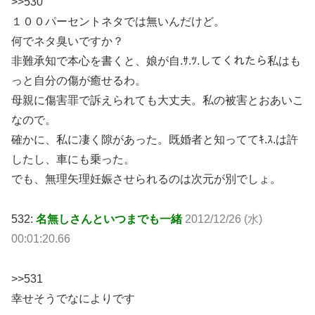
>>530
１００パーセントネタでは無いんだけど。
何でネタ臭いですか？
非難承知で本心を書くと、娘が自.ｻ.ﾂ.してくれたら私はも
っと自分の傷が癒せるわ。
母親に傷害罪で訴えられても大丈夫。私の被害とおあいこ
なので。
確かに、私に凄く隙があった。既婚者と知っててｷ.ｽ.は許
したし、車にも乗った。
でも、無理矢理妊娠させられるのは次元が別でしょ。
532:
名無しさんといつまでも一緒
2012/12/26 (水)
00:01:20.66
>>531
幸せそうでなによりです