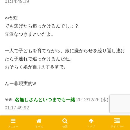
01:14:49.19
>>562
でも逃げたら追っかけるんでしょ？
立派なつきまといだよ。
一人で子どもを育てながら、娘に嫌がらせを繰り返し逃げ
たら子連れで追っかけるんだね。
おそらく娘が自.ｻ.ﾂ.するまで。
んー非現実的w
569:
名無しさんといつまでも一緒
2012/12/26 (水)
01:17:49.92
>>566
メニュー
ホーム
検索
トップ
サイドバー