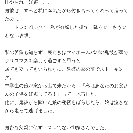
理やられて妊娠。。。
鬼彼は、ずっと私に本気だから付き合ってくれって迫って
たのに、
デートレ○プしといて私が妊娠した揚句、降ろせ、もう会
わない攻撃。
私の苦悩も知らず、表向きはマイホームパパの鬼彼が家で
クリスマスを楽しく過ごすと思うと、
居ても立ってもいられずに、鬼彼の家の前でストーキン
グ。
中学生の娘が家から出て来たから、「私はあなたのお父さ
んの子供を妊娠してる！」って、地雷した。
他に、鬼彼から聞いた娘の秘密もばらしたら、娘は泣きな
がら走って逃げました。
鬼畜な父親に似ず、スレてない御嬢さんでした。