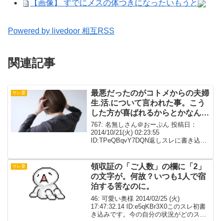
【画像】 すでにメスの体つきになったいもうと
Powered by livedoor 相互RSS
関連記事
最悪だったのがコトメからの夫婦
サレ妻
生.活.について言われた事。こう
した方が喜ばれるからとかなんと
か。信じられなかった。
767: 名無しさん＠おーぷん 投稿日：
2014/10/21(火) 02:23:55
ID:TPeQBqvY7DQN返しスレに書き込も
うと思ったけど、義実家相手じゃなかっ
たのでこちらに。話し合いをせずにこじ
れて終わった話です。好きあって結婚...
領収証の「ご人数」の欄に「2」
サレ妻
の文字が。何故？いつも1人で宿
泊する筈なのに。
46: 可愛い奥様 2014/02/25 (火)
17:47:32.14 ID:e5qKBr3X0このスレ初書
き込みです。今の自分の状況がどのスレ