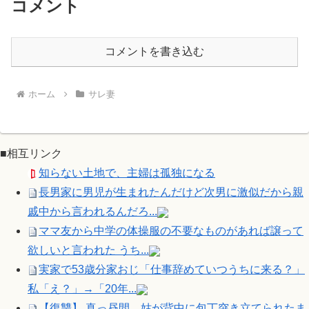
コメント
コメントを書き込む
ホーム
サレ妻
■相互リンク
知らない土地で、主婦は孤独になる
長男家に男児が生まれたんだけど次男に激似だから親
戚中から言われるんだろ...
ママ友から中学の体操服の不要なものがあれば譲って
欲しいと言われた うち...
実家で53歳分家おじ「仕事辞めていつうちに来る？」
私「え？」→「20年...
【復讐】 真っ昼間、姑が背中に包丁突き立てられたま