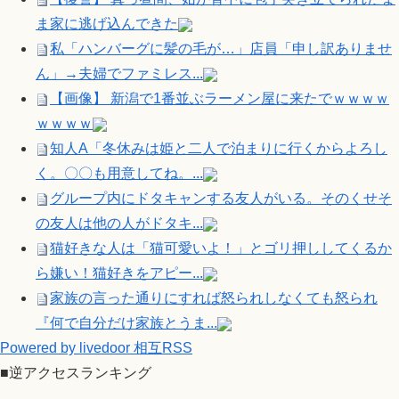
ま家に逃げ込んできた
私「ハンバーグに髪の毛が…」店員「申し訳ありませ
ん」→夫婦でファミレス...
【画像】 新潟で1番並ぶラーメン屋に来たでｗｗｗｗ
ｗｗｗｗ
知人A「冬休みは姫と二人で泊まりに行くからよろし
く。〇〇も用意してね。...
グループ内にドタキャンする友人がいる。そのくせそ
の友人は他の人がドタキ...
猫好きな人は「猫可愛いよ！」とゴリ押ししてくるか
ら嫌い！猫好きをアピー...
家族の言った通りにすれば怒られしなくても怒られ
『何で自分だけ家族とうま...
Powered by livedoor 相互RSS
■逆アクセスランキング