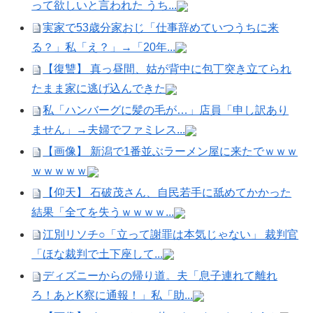
って欲しいと言われた うち...
実家で53歳分家おじ「仕事辞めていつうちに来
る？」私「え？」→「20年...
【復讐】 真っ昼間、姑が背中に包丁突き立てられ
たまま家に逃げ込んできた
私「ハンバーグに髪の毛が…」店員「申し訳あり
ません」→夫婦でファミレス...
【画像】 新潟で1番並ぶラーメン屋に来たでｗｗｗ
ｗｗｗｗｗ
【仰天】 石破茂さん、自民若手に舐めてかかった
結果「全てを失うｗｗｗｗ...
江別リソチ○「立って謝罪は本気じゃない」 裁判官
「ほな裁判で土下座して...
ディズニーからの帰り道。夫「息子連れて離れ
ろ！あとK察に通報！」私「助...