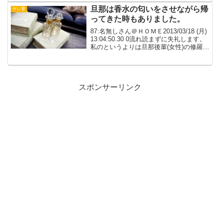
き被...
旦那は香水の匂いをさせながら帰
サレ妻
ってきた時もありました。
87:名無しさん＠ＨＯＭＥ2013/03/18 (月)
13:04:50.30 0流れ読まずに失礼します。
私のというよりは旦那後輩(女性)の修羅場
だった話。結婚３年目の私達夫婦。子供
はいないけどそれなりに幸せな家庭だっ
たのですが、ある時から...
スポンサーリンク