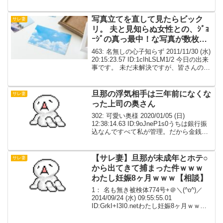
にピッタリなのか判らないけど、吐き出
させて貰います。誰にも言えないので。
昨日から東京出張の主人...
写真立てを直して見たらビック
サレ妻
リ。 夫と見知らぬ女性との、ｼﾞｮ
ｰｼﾞの真っ最中！な写真が数枚。
しかもウチのベッドで。【怖】
463: 名無しの心子知らず 2011/11/30 (水)
20:15:23.57 ID:1cIhLSLM1/2 今日の出来
事です。 未だ未解決ですが、皆さんのア
ドバイスをお願いします。 私たち夫婦は
マンション住まいで共働き、子供はいま
せん...
旦那の浮気相手は三年前になくな
サレ妻
った上司の奥さん
302: 可愛い奥様 2020/01/05 (日)
12:38:14.63 ID:9oJneP1s0うちは銀行振
込なんですべて私が管理。だから金銭的
には害はない。よって若い子とかは無理
で旦那の浮気相手は三年前になくなった
上司の奥さん。金銭的...
【サレ妻】旦那が未成年とホテ○
サレ妻
から出てきて捕まった件ｗｗｗ
わたし妊娠8ヶ月ｗｗｗ【相談】
1： 名も無き被検体774号+＠＼(^o^)／
2014/09/24 (水) 09:55:55.01
ID:GrkI+I3I0.netわたし妊娠8ヶ月ｗｗｗ
旦那はﾀﾋにたい…とか言ってるけど、こ
っちがﾀﾋにたいｗｗｗｗｗｗ 2： 名も無