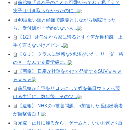
義弟嫁「連れ子のことも可愛がってね」私「え？
実子は引き取らなかったのに...
40度近い熱と頭痛で朦朧としながら病院行った
ら、受付嬢が「予約のない人...
【1/2】 赴任先から家に帰るとすぐ何か違和感。上
手く言えないけどピン...
【ＧＪ】 クラスに迷惑なｼ也沼がいた。リーダー格
のＡ「なんで支援学級に...
【画像】 日産が社運をかけて発売するSUVｗｗｗ
ｗｗｗｗ
義兄嫁が自宅をサロンにして姪を毎日ウトメへ預
ける生活に。数年後、そのツ...
【速報】 NHKの○被害問題、○加害した番組出演者
が衝撃告白！
兄嫁「正月に帰るから、ゲームと、いいお肉とｼ酉