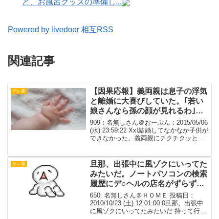
と、お風呂グッズの準備し...
Powered by livedoor 相互RSS
関連記事
【因果応報】義両親は息子の浮気
サレ妻
と離婚に大喜びしていた。｢若い
娘さんなら孫の顔が見れるわ｣と
私の前ではしゃいでいた。【胸
909：名無しさん＠おーぷん：2015/05/06
糞】
(水) 23:59:22 XxI結婚してなかなか子供が
できなかった。義両親にチクチクッと言
われて私だけ病院に行ったが何の問題も
なく、｢ご夫婦でいらしてください｣と言
われたので渋る旦那を説得...
旦那、出張中に風ゾクにいってた
サレ妻
みたいだ。ノートパソコンの検索
履歴にデ○ヘルの店名がずらずら
でてくる
650: 名無しさん＠ＨＯＭＥ 投稿日：
2010/10/23 (土) 12:01:00 0旦那、出張中
に風ゾクにいってたみたいだ 持って行っ
たノートパソコンの検索履歴にデ○ヘルの