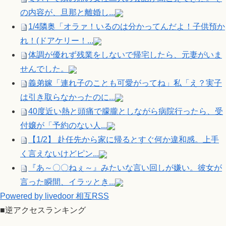
の内容が、旦那と離婚し...
1/4隣奥「オラァ！いるのは分かってんだよ！子供預か
れ！(ドアケリー！...
体調が優れず残業をしないで帰宅したら、元妻がいま
せんでした。
義弟嫁「連れ子のことも可愛がってね」私「え？実子
は引き取らなかったのに...
40度近い熱と頭痛で朦朧としながら病院行ったら、受
付嬢が「予約のない人...
【1/2】 赴任先から家に帰るとすぐ何か違和感。上手
く言えないけどピン...
『あ～〇〇ねぇ～』みたいな言い回しが嫌い。彼女が
言った瞬間、イラッとき...
Powered by livedoor 相互RSS
■逆アクセスランキング