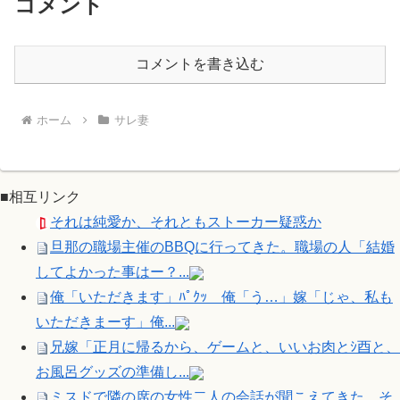
コメント
コメントを書き込む
ホーム
サレ妻
■相互リンク
それは純愛か、それともストーカー疑惑か
旦那の職場主催のBBQに行ってきた。職場の人「結婚
してよかった事はー？...
俺「いただきます」ﾊﾟｸｯ 俺「う…」嫁「じゃ、私も
いただきまーす」俺...
兄嫁「正月に帰るから、ゲームと、いいお肉とｼ酉と、
お風呂グッズの準備し...
ミスドで隣の席の女性二人の会話が聞こえてきた。そ