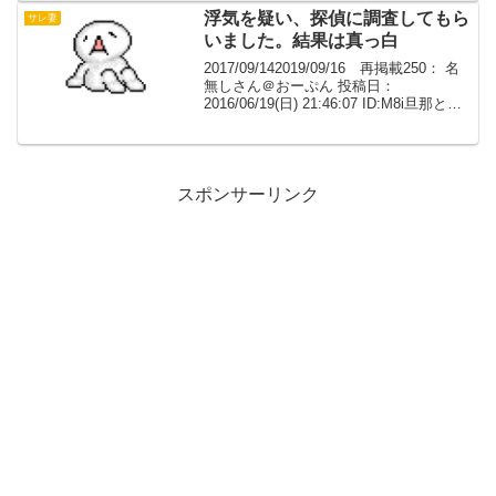
通のこと...
浮気を疑い、探偵に調査してもら
サレ妻
いました。結果は真っ白
2017/09/142019/09/16 再掲載250： 名
無しさん＠おーぷん 投稿日：
2016/06/19(日) 21:46:07 ID:M8i旦那と喧
嘩中です。喧嘩といっても私が全面的に
悪く、何とか許してもらう方法を教えて
いただきたいで...
スポンサーリンク