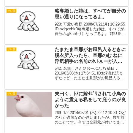
店名がずらずらでてくる 言い訳 ・一緒に
出張に行った同僚が相部...
略奪婚した姉は、すべてが自分の
サレ妻
思い通りになってるよ。
923: 可愛い奥様 2008/07/21(月) 16:29:55
ID:bxlqxeHz0略奪婚した姉は、すべてが
自分の思い通りになってるよ。 姉旦那
は、妻子を捨て姉と付き合って結婚（養
育費払ってない）なのに、姉は親から２
世帯建ててもらっ...
たまたま旦那がお風呂入るときに
サレ妻
脱衣所入ったら、旦那のむ ねに
浮気相手の名前のﾀ.ﾄ.ｩ.ーが入っ
てたよ…
542: 名無しさん＠おーぷん 投稿日：
2016/03/03(木) 17:34:51 ID:fp7流れ読ま
ずだけど…たまたま旦那がお風呂入ると
きに脱衣所入ったら丁度上半身服を着て
ない状態浮気相手につけられたｷ.ｽ.マー
クをうっとり眺めてたｷ...
夫曰く、ﾄﾒに嫁ｲﾋﾞﾘされて小鳥の
サレ妻
ように震える私をして庇うのが良
かった
269: 1/2 2014/05/01 (木) 22:12:10.31 Oど
のｽﾚが適切なのか迷いましたが、数年前
のことです。今では全部元が付いてます
が、以下省略して。 私と夫(長男)は25歳
で結婚。ｳﾄをなくしたﾄﾒと同居もごく普