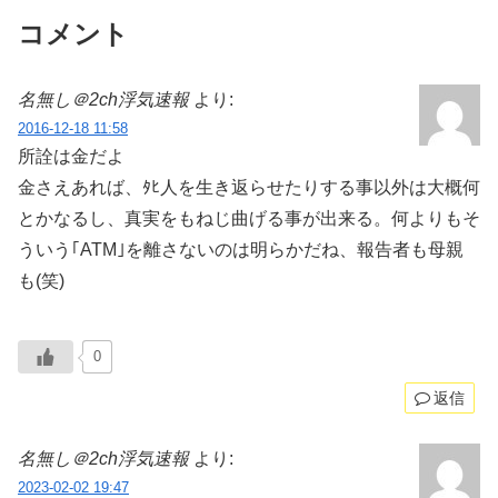
コメント
名無し＠2ch浮気速報
より:
2016-12-18 11:58
所詮は金だよ
金さえあれば、ﾀﾋ人を生き返らせたりする事以外は大概何
とかなるし、真実をもねじ曲げる事が出来る。何よりもそ
ういう｢ATM｣を離さないのは明らかだね、報告者も母親
も(笑)
0
返信
名無し＠2ch浮気速報
より:
2023-02-02 19:47