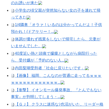
のお誘いが来た
小学生の頃父親が突然知らない女の子を連れて帰
ってきた
1/4隣奥「オラァ！いるのは分かってんだよ！子供
預かれ！(ドアケリー！...
体調が優れず残業をしないで帰宅したら、元妻が
いませんでした。
40度近い熱と頭痛で朦朧としながら病院行った
ら、受付嬢が「予約のない人...
内田梨瑚受刑者「社会に戻りたいです」
【画像】 福岡、こんなのが普通に走ってるｗｗｗ
ｗｗｗｗｗｗｗｗｗｗｗｗ...
【衝撃】 イオンモール爆発事故、『とんでもない
事実』が判明してしまう・...
【ＧＪ】 クラスに迷惑なｼ也沼がいた。リーダー格