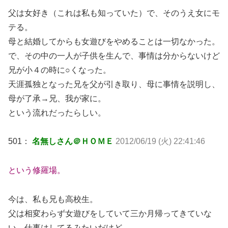
父は女好き（これは私も知っていた）で、そのうえ女にモ
テる。
母と結婚してからも女遊びをやめることは一切なかった。
で、その中の一人が子供を生んで、事情は分からないけど
兄が小４の時に○くなった。
天涯孤独となった兄を父が引き取り、母に事情を説明し、
母が了承→兄、我が家に。
という流れだったらしい。
501：
名無しさん＠ＨＯＭＥ
2012/06/19 (火) 22:41:46
という修羅場。
今は、私も兄も高校生。
父は相変わらず女遊びをしていて三か月帰ってきていな
い。仕事はしてるみたいだけど。