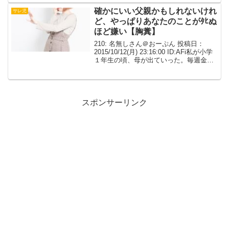
(以下N)、2つ下の妹(以下Y)と俺、父に呼
ばれリビングへ泣...
確かにいい父親かもしれないけれ
サレ児
ど、やっぱりあなたのことがﾀﾋぬ
ほど嫌い【胸糞】
210: 名無しさん＠おーぷん 投稿日：
2015/10/12(月) 23:16:00 ID:AFi私が小学
１年生の頃、母が出ていった。毎週金曜
日にこそこそ逢っていた制服の男と逃げ
たのだろう。私は浮気しているのを知っ
ていたので、母に不信感を常...
スポンサーリンク