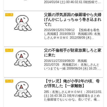
2014/01/04 (土) 00:46:02.61 0初投稿でわ
けもわからずちまちまと。とりあえず人
の携帯は覗くもんじゃないな。2: 1 201...
父親の浮気原因の修羅場やら夫婦
サレ児
げんかにしょっちゅう巻き込まれ
てた
2015/09/152017/09/12 【投稿者を着色
し再掲載】2019/09/23 再掲載195: 名無
しさん＠ＨＯＭＥ 2012/08/09 (木)
14:46:05.76 0私も昔、父親の浮気原因の
修羅場やら夫婦げんかに巻き込まれて...
父の不倫相手が財産放棄しろと家
サレ児
に来た
2016/11/272019/08/20 再掲載
2021/07/26 再掲載214： 名無しさんと
いつまでも一緒 2009/06/24 (水) 16:25:21
これって息子の立場から書いても良いの
かな？ ･･･落ち着いてからしか書けない
から...
【サレ児】俺が小学2年の頃、母
サレ児
が浮気した【一家離散】
285：名無しさん＠ＨＯＭＥ：2014/11/01
(土) 16:43:38.21 0長年の修羅場をまとめ
た修羅場でもいいかな。長いです。俺が
小学2年の頃、母が浮気した俺と双子の妹