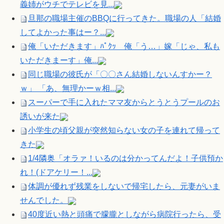
義姉がウチでテレビを見...
旦那の職場主催のBBQに行ってきた。職場の人「結婚
してよかった事はー？...
俺「いただきます」ﾊﾟｸｯ 俺「う…」嫁「じゃ、私も
いただきまーす」俺...
同じ職場の彼氏が「〇〇さん結婚しないんすかー？
ｗ」 「あ、無理かーｗ相...
スーパーで手に入れたママ友からとうとうプールのお
誘いが来た
小学生の頃父親が突然知らない女の子を連れて帰って
きた
1/4隣奥「オラァ！いるのは分かってんだよ！子供預か
れ！(ドアケリー！...
体調が優れず残業をしないで帰宅したら、元妻がいま
せんでした。
40度近い熱と頭痛で朦朧としながら病院行ったら、受