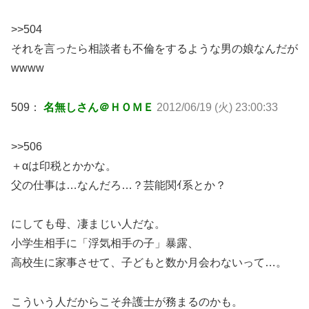
>>504
それを言ったら相談者も不倫をするような男の娘なんだが
wwww
509：
名無しさん＠ＨＯＭＥ
2012/06/19 (火) 23:00:33
>>506
＋αは印税とかかな。
父の仕事は…なんだろ…？芸能関ｲ系とか？
にしても母、凄まじい人だな。
小学生相手に「浮気相手の子」暴露、
高校生に家事させて、子どもと数か月会わないって…。
こういう人だからこそ弁護士が務まるのかも。