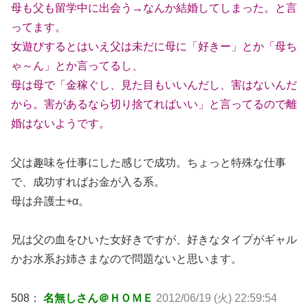
母も父も留学中に出会う→なんか結婚してしまった。と言
ってます。
女遊びするとはいえ父は未だに母に「好きー」とか「母ち
ゃ～ん」とか言ってるし、
母は母で「金稼ぐし、見た目もいいんだし、害はないんだ
から。害があるなら切り捨てればいい」と言ってるので離
婚はないようです。
父は趣味を仕事にした感じで成功。ちょっと特殊な仕事
で、成功すればお金が入る系。
母は弁護士+α。
兄は父の血をひいた女好きですが、好きなタイプがギャル
かお水系お姉さまなので問題ないと思います。
508：
名無しさん＠ＨＯＭＥ
2012/06/19 (火) 22:59:54