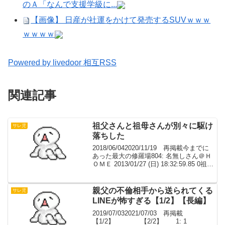
のＡ「なんで支援学級に...
【画像】 日産が社運をかけて発売するSUVｗｗｗ
ｗｗｗｗ
Powered by livedoor 相互RSS
関連記事
祖父さんと祖母さんが別々に駆け
サレ児
落ちした
2018/06/042020/11/19 再掲載今までに
あった最大の修羅場804: 名無しさん＠Ｈ
ＯＭＥ 2013/01/27 (日) 18:32:59.85 0祖父
さんと祖母さんが別々に駆け落ちしたこ
と 去年の話だけど、祖父さんは通って
た...
親父の不倫相手から送られてくる
サレ児
LINEが怖すぎる【1/2】【長編】
2019/07/032021/07/03 再掲載
【1/2】 【2/2】 1: 1