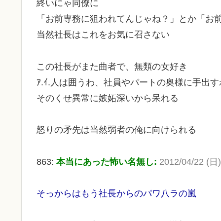
終いにゃ同僚に
「お前専務に狙われてんじゃね？」とか「お
当然社長はこれをお気に召さない
この社長がまた曲者で、無類の女好き
ｱ.ｲ.人は囲うわ、社員やパートの奥様に手出
そのくせ異常に嫉妬深いから呆れる
怒りの矛先は当然弱者の俺に向けられる
863:
本当にあった怖い名無し:
2012/04/22 (日
そっからはもう社長からのパワ八ラの嵐