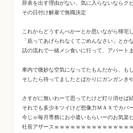
辞表を出す理由がない、気に入らないならク
その日付け解雇で無職決定
これからどうすんべかーとか思いながら帰宅
「庇ってあげられなくてごめんなさい」とか
話の流れで一緒メシ食いに行って、アパート
車内で微妙な空気になってたもんだから、も
そしたら待ってましたとばかりにガンガンき
さすがに無いわーて思ってたけど灯り消せば
それでも多少キツイけど想像力ＭＡＸでカバ
今じゃ毎月専務にお小遣いもらいーのお気楽
社長アザースｗｗｗｗｗｗｗｗｗｗｗｗｗｗ