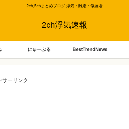
2ch,5chまとめブログ 浮気・離婚・修羅場
2ch浮気速報
ふ
にゅーぷる
BestTrendNews
ンサーリンク