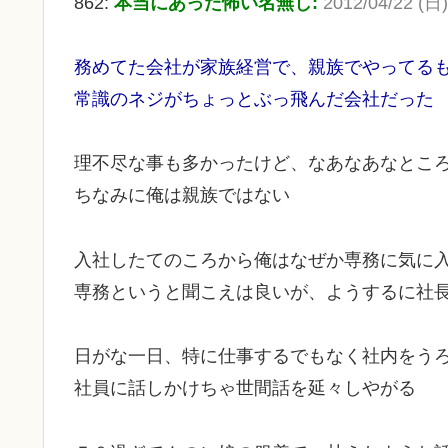
862:
本当にあった怖い名無し:
2012/04/22 (日
務めてた会社が家族経営で、親族でやってる
常識のネジがちょっとぶっ飛んだ会社だった
理不尽な事も多かったけど、なあなあなとこ
ちなみに俺は親族ではない
入社したてのころから俺はなぜか専務に気に
専務というと聞こえは良いが、ようするに社
日がな一日、特に仕事するでもなく社内をう
社員に話しかけちゃ世間話を延々しやがる