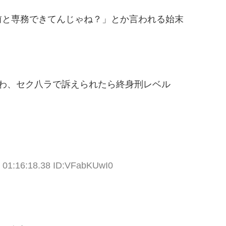
前と専務できてんじゃね？」とか言われる始末
すわ、セク八ラで訴えられたら終身刑レベル
) 01:16:18.38 ID:VFabKUwI0