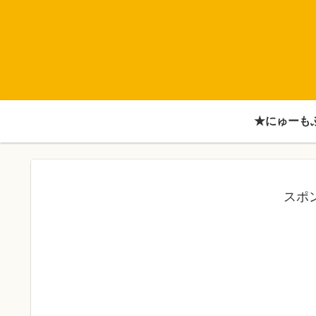
★にゅーも
スポ