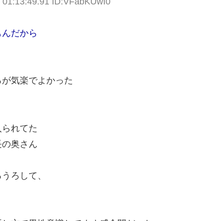
) 01:13:49.91 ID:VFabKUwI0
もんだから
ろが気楽でよかった
入られてた
長の奥さん
ろうろして、