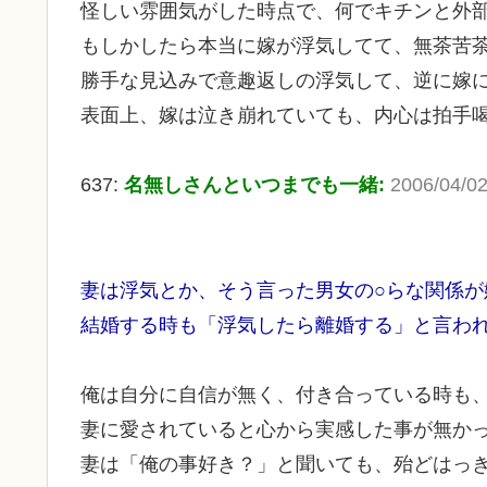
怪しい雰囲気がした時点で、何でキチンと外
もしかしたら本当に嫁が浮気してて、無茶苦
勝手な見込みで意趣返しの浮気して、逆に嫁
表面上、嫁は泣き崩れていても、内心は拍手
637:
名無しさんといつまでも一緒:
2006/04/02
妻は浮気とか、そう言った男女の○らな関係が
結婚する時も「浮気したら離婚する」と言わ
俺は自分に自信が無く、付き合っている時も
妻に愛されていると心から実感した事が無か
妻は「俺の事好き？」と聞いても、殆どはっ