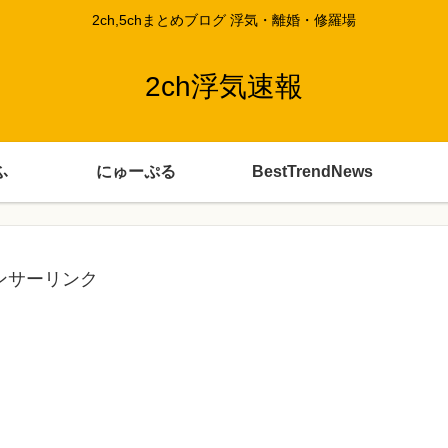
2ch,5chまとめブログ 浮気・離婚・修羅場
2ch浮気速報
ふ
にゅーぷる
BestTrendNews
ンサーリンク