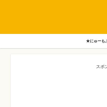
★にゅーも
スポ