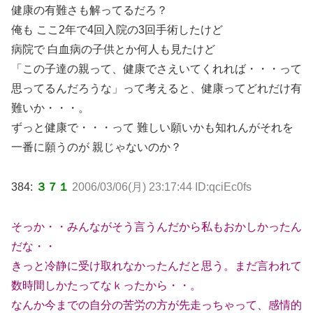
健康の有難さも解ってるだろ？
俺も ここ2年で4回入院の3回手術したけど
病院で 白血病の子供とか何人も見たけど
「この子達の親って、健康でさえいてくれれば・・・って
思ってるんだろうな」って考えると、健康ってどれだけ有
難いか・・・。
ずっと健康で・・・って 難しい願いかも知れんがそれを
一番に願うのが 親じゃないのか？
384:
３７１
2006/03/06(月) 23:17:44 ID:qciEc0fs
そっか・・みんながそう言うんだから私もおかしかったん
だな・・
きっと冷静に受け取れなかったんだと思う。まだ言われて
数時間しかたってなｋったから・・。
なんか今までの自分の苦労の方が先走っちゃって、感情的