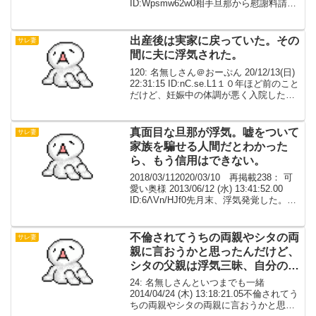
ID:Wpsmw62w0相手旦那から慰謝料請求
されたよバカ旦那それで隠し通せなくな
って告白期間も短く全く気づかなかった
すごいね、本当に態度も変わらず...
出産後は実家に戻っていた。その
サレ妻
間に夫に浮気された。
120: 名無しさん＠おーぷん 20/12/13(日)
22:31:15 ID:nC.se.L1１０年ほど前のこと
だけど、妊娠中の体調が悪く入院したこ
ともあり、夫が長い出張が多い仕事だっ
たことから、退院後は実家に戻ってい
た。その間に夫に浮気...
真面目な旦那が浮気。嘘をついて
サレ妻
家族を騙せる人間だとわかった
ら、もう信用はできない。
2018/03/112020/03/10 再掲載238： 可
愛い奥様 2013/06/12 (水) 13:41:52.00
ID:6ΛVn/HJf0先月末、浮気発覚した。厳
密に言えば未遂だけど（ｲ本の関係がな
い）私にしてみれば立派な浮気。だ...
不倫されてうちの両親やシタの両
サレ妻
親に言おうかと思ったんだけど、
シタの父親は浮気三昧、自分の兄
も浮気三昧だから報告してない
24: 名無しさんといつまでも一緒
2014/04/24 (木) 13:18:21.05不倫されてう
ちの両親やシタの両親に言おうかと思っ