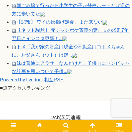
朝ごみ捨て行ったら小学生の子が登校ルートとは逆の
方に歩いてた
【悲報】 ワイの唐揚げ定食、まだ来ない
【ネット騒然】 元ジャンポケ斉藤の妻、夫の求刑7年
翌日にインスタ更新！...
トメ「我が家の財産は現金や不動産はコトメちゃん
に、お父さん（ウト）は嫁...
妹は普通にアラサーなんだけど、子供心にドンピシャ
な計画を思いついて子供...
Powered by livedoor 相互RSS
■逆アクセスランキング
2ch浮気速報
© 2014-2026 2ch浮気速報.
メニュー
ホーム
検索
トップ
サイドバー