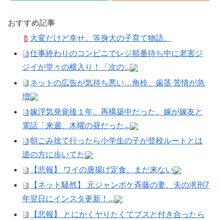
おすすめ記事
大変だけど幸せ。等身大の子育て物語。
仕事終わりのコンビニでレジ順番待ち中に老害ジ
ジイが堂々の横入り！「次の...
ネットの広告が気持ち悪い…角栓、歯茎 苦情が急
増
嫁浮気発覚後１年。再構築中だった。嫁が嫁友と
電話「来週、木曜の昼だった...
朝ごみ捨て行ったら小学生の子が登校ルートとは
逆の方に歩いてた
【悲報】 ワイの唐揚げ定食、まだ来ない
【ネット騒然】 元ジャンポケ斉藤の妻、夫の求刑7
年翌日にインスタ更新！...
【悲報】 とにかくヤりたくてブスと付き合ったら