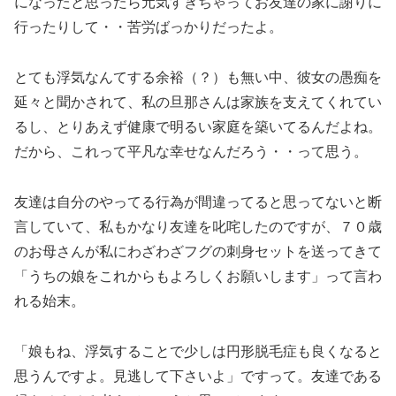
になったと思ったら元気すぎちゃってお友達の家に謝りに
行ったりして・・苦労ばっかりだったよ。
とても浮気なんてする余裕（？）も無い中、彼女の愚痴を
延々と聞かされて、私の旦那さんは家族を支えてくれてい
るし、とりあえず健康で明るい家庭を築いてるんだよね。
だから、これって平凡な幸せなんだろう・・って思う。
友達は自分のやってる行為が間違ってると思ってないと断
言していて、私もかなり友達を叱咤したのですが、７０歳
のお母さんが私にわざわざフグの刺身セットを送ってきて
「うちの娘をこれからもよろしくお願いします」って言わ
れる始末。
「娘もね、浮気することで少しは円形脱毛症も良くなると
思うんですよ。見逃して下さいよ」ですって。友達である