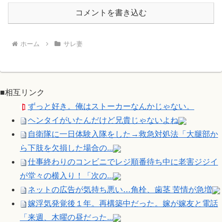
コメントを書き込む
ホーム
サレ妻
■相互リンク
ずっと好き。俺はストーカーなんかじゃない。
ヘンタイがいたんだけど兄貴じゃないよね
自衛隊に一日体験入隊をした→救急対処法「大腿部か
ら下肢を欠損した場合の...
仕事終わりのコンビニでレジ順番待ち中に老害ジジイ
が堂々の横入り！「次の...
ネットの広告が気持ち悪い…角栓、歯茎 苦情が急増
嫁浮気発覚後１年。再構築中だった。嫁が嫁友と電話
「来週、木曜の昼だった...