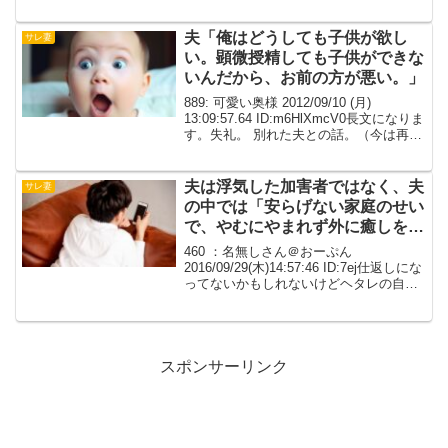
たんだけど 自分の両親は私の様子だけで
何かあったと察してたから情けなくて言
えなかった シタの父親は浮気三...
夫「俺はどうしても子供が欲し
サレ妻
い。顕微授精しても子供ができな
いんだから、お前の方が悪い。」
889: 可愛い奥様 2012/09/10 (月)
13:09:57.64 ID:m6HlXmcV0長文になりま
す。失礼。 別れた夫との話。（今は再婚
してます） 結婚して３年を過ぎても子供
ができなくて不妊検査をしたら 夫の方に
原因があった。...
夫は浮気した加害者ではなく、夫
サレ妻
の中では「安らげない家庭のせい
で、やむにやまれず外に癒しを求
めた被害者」【胸糞→ざまぁ】
460 ：名無しさん＠おーぷん
2016/09/29(木)14:57:46 ID:7ej仕返しにな
ってないかもしれないけどヘタレの自分
にしては頑張ったと思う。前半はくわし
く書くのがしんどいので淡々と書かせて
ください。妊娠中に浮気された。お腹
の...
スポンサーリンク