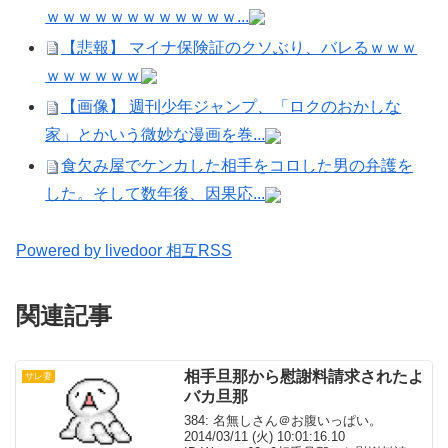
ｗｗｗｗｗｗｗｗｗｗｗｗ...
【悲報】 マイナ保険証のクソぶり、バレるｗｗｗ
ｗｗｗｗｗｗ
【画像】 週刊少年ジャンプ、「ロクのおかしな
家」とかいう微妙な漫画を巻...
食欠み屋でケンカした相手をコロした男の弁護を
した。そして数年後、因果応...
Powered by livedoor 相互RSS
関連記事
相手旦那から慰謝料請求されたよ
サレ妻
バカ旦那
384: 名無しさん＠お腹いっぱい。
2014/03/11 (火) 10:01:16.10