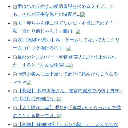
妻はわかりやすい愛情表現を求めるタイプ。で
も、それが苦手な俺との温度差...
夫「赤ちゃん俺に似てないな～本当に俺の子？」
私「当たり前じゃん！」義両...
2/2【昭和が悪い】私「ゲームしてないでカニクリ
ームコロッケ揚げるの手...
旦那のとこのパート事務員(美人)に呼び止められ
た。すると「あんな物(昼...
同僚の美人に土下座して必ﾀﾋに頼んだらこうなる
ｗｗｗ
【悲報】 多摩川徹さん、警官の発泡での包丁男ﾀﾋ○
に「絶対にﾀﾋ刑にな...
【人工障がい者】 甥(28)「両親が○くなったんで僕
のこと引き取ってほ...
【画像】 Netflix版『リボンの騎士』、とんでもな