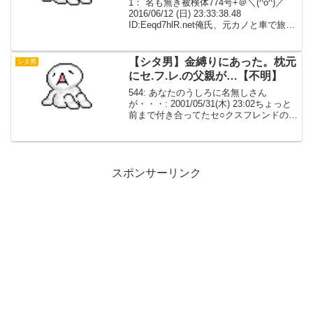
1： 名も無き被検体774号+＠＼(^o^)／
2016/06/12 (日) 23:33:38.48
ID:Eeqd7hlR.net俺氏、元カノと車で旅行
にいく ↓ 元カノの彼氏、旅行先で車です
れ違ったと元カノに言う ↓ んなバカな 遠
くの...
【シタ男】金縛りにあった。枕元
シタ男
にセ.フ.レ.の父親が…【不明】
544: あなたのうしろに名無しさん
が・・・: 2001/05/31(木) 23:02ちょっと
前まで付き合ってたセ○クスフレンドの話
です。彼女は23歳で結婚し25歳からセ○
クスレスになり、28歳からメﾉﾚ友である
私（当時24歳）とセ○クスフ...
スポンサーリンク