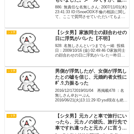
は残っています。【相談】
886: 無責任な名無しさん: 2007/11/01(木)
23:41:33 ID:ISnoeODX不倫の相談に関し
て、ここで質問させていただいてもよろ
しいでしょうか？半年ほど前から主婦の
方と不倫をしていました。今のだんなさ
んとは別れて、私...
【シタ男】家族同士の顔合わせの
シタ男
日に浮気がバレた【不明】
928: 名無しさんといつまでも一緒: 投稿
日：2009/10/16 (金) 02:49:46 O家族同士
の顔合わせの日に浮気がバレた一昨日だ
っけ929: 名無しさんといつまでも一緒:
投稿日：2009/10/16 (金) 03:41:19...
男側が浮気したが、女側が浮気し
シタ男
たとの嘘を信じ、元婚約者女性に
ﾎﾞ.ｳ.力振るった
2016/12/172019/01/04 再掲載478 ：名
無しさん＠おーぷん
2016/06/21(火)13:11:29 ID:ysd現在も絶賛
進行形のアホ話婚約中の男が浮気して婚
約者と別れた男と浮気相手の「友人達」
が二人の嘘（女性側の浮気...
【シタ男】元カノと車で旅行にい
シタ男
ったら、元カノの彼氏、旅行先で
車ですれ違ったと元カノに言う
【不明】