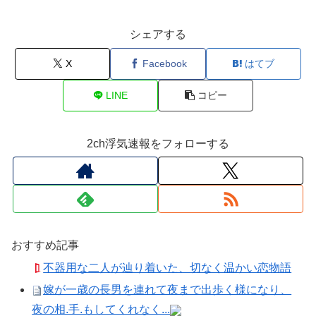
シェアする
X
Facebook
はてブ
LINE
コピー
2ch浮気速報をフォローする
おすすめ記事
不器用な二人が辿り着いた、切なく温かい恋物語
嫁が一歳の長男を連れて夜まで出歩く様になり、
夜の相.手.もしてくれなく...