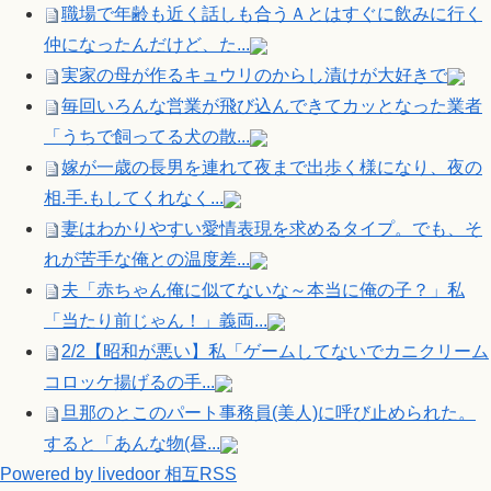
職場で年齢も近く話しも合うＡとはすぐに飲みに行く
仲になったんだけど、た...
実家の母が作るキュウリのからし漬けが大好きで
毎回いろんな営業が飛び込んできてカッとなった業者
「うちで飼ってる犬の散...
嫁が一歳の長男を連れて夜まで出歩く様になり、夜の
相.手.もしてくれなく...
妻はわかりやすい愛情表現を求めるタイプ。でも、そ
れが苦手な俺との温度差...
夫「赤ちゃん俺に似てないな～本当に俺の子？」私
「当たり前じゃん！」義両...
2/2【昭和が悪い】私「ゲームしてないでカニクリーム
コロッケ揚げるの手...
旦那のとこのパート事務員(美人)に呼び止められた。
すると「あんな物(昼...
Powered by livedoor 相互RSS