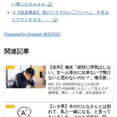
い事になるｗｗｗ...
【放送事故】 昔のドラマのレ◯プシーン、今見る
とアウトすぎる・・・
Powered by livedoor 相互RSS
関連記事
【名作】俺友「絶対に浮気はしな
シタ男
い。女一人幸せに出来ないで情け
ないと思わないのか？」俺元彼女
と浮気してｾｰ病うつされてやんの
640: 1/3: 2009/08/15(土) 11:08:29
ｗ【メシウマ】
ID:1UZT+hNa0俺じゃなくって友人Ｃの
修羅場。俺Ａ…２６歳 会社員彼女Ｂ…
２３歳 会社員 俺の元カノ Ｃの後輩
友人Ｃ…２６歳 大学同期Ｄ…Ｃと同じ
くらいの歳 Ｃの彼女...
【シタ男】今のだんなさんとは別
シタ男
れて、私と一緒になる、と言って
もいました。メールですが、証拠