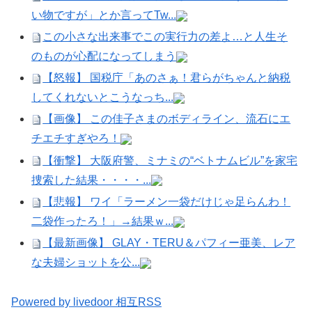
い物ですが」とか言ってTw...
この小さな出来事でこの実行力の差よ…と人生そ
のものが心配になってしまう
【怒報】 国税庁「あのさぁ！君らがちゃんと納税
してくれないとこうなっち...
【画像】 この佳子さまのボディライン、流石にエ
チエチすぎやろ！
【衝撃】 大阪府警、ミナミの“ベトナムビル”を家宅
捜索した結果・・・・...
【悲報】 ワイ「ラーメン一袋だけじゃ足らんわ！
二袋作ったろ！」→結果ｗ...
【最新画像】 GLAY・TERU＆パフィー亜美、レア
な夫婦ショットを公...
Powered by livedoor 相互RSS