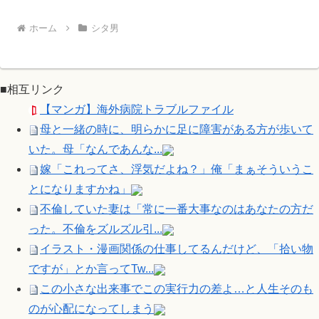
ホーム
シタ男
■相互リンク
【マンガ】海外病院トラブルファイル
母と一緒の時に、明らかに足に障害がある方が歩いて
いた。母「なんであんな...
嫁「これってさ、浮気だよね？」俺「まぁそういうこ
とになりますかね」
不倫していた妻は「常に一番大事なのはあなたの方だ
った。不倫をズルズル引...
イラスト・漫画関係の仕事してるんだけど、「拾い物
ですが」とか言ってTw...
この小さな出来事でこの実行力の差よ…と人生そのも
のが心配になってしまう