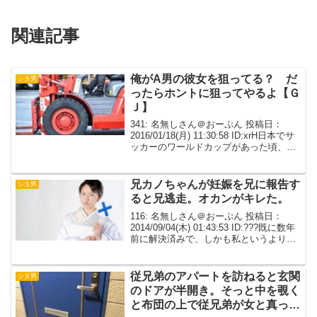
関連記事
俺がA男の彼女を狙ってる？ だ
シタ男
ったらホントに狙ってやるよ【Ｇ
Ｊ】
341: 名無しさん＠おーぷん 投稿日：
2016/01/18(月) 11:30:58 ID:xrH日本でサ
ッカーのワールドカップがあった頃、俺
が高卒で倉庫会社に入り、リフトを運転
してた。俺以外にも高卒で入った奴は男
女10人ずつの20人。同僚...
兄カノちゃんが妊娠を兄に報告す
シタ男
ると兄逃走。オカンがキレた。
116: 名無しさん＠おーぷん 投稿日：
2014/09/04(木) 01:43:53 ID:???既に数年
前に解決済みで、しかも私というより兄
の衝撃的な話だけど投下してよろしいで
すか？この兄の修羅場的な衝撃話を簡単
に産業でまとめると…頭とま...
従兄弟のアパートを訪ねると玄関
シタ男
のドアが半開き。そっと中を覗く
と布団の上で従兄弟が女と真っ最