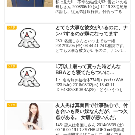
中。
私は見た!! 不幸な結婚式93: 愛とﾀﾋの名
無しさん 2008/06/10 (火) 12:19:33従兄弟
の話し。従兄弟は銀行員。付合ってる彼
女も同じ銀行で働いていて、同棲中。結
婚式の日取りも決まり、お互いの家族を
ひっくるめて準備を進めて...
とても大事な彼女がいるのに、ナ
シタ男
ンパするのが癖になってます
250: 名無しさんといつまでも一緒
2012/10/05 (金) 08:44:41.24 0相談です。
とても大事な彼女がいるのに、ナンパす
るのが癖になってます。行為とかよりも
声をかけるということが好きで、1人で歩
いている女性がいたら、ほぼ...
1万以上奢って貰った時どんな
シタ男
BBAとも寝てたらついに…
1： 名も無き被検体774号+ (ﾜｯﾁｮｲWW
ff23-fwln) 2018/08/02(木) 13:43:11
ID:E4K82iXK0BBA(28)「どういうつもり
だったの？遊びだったの？そうだよね、
こんなおばさんだもんね。抱ければ...
友人男は真面目で仕事熱心で、付
シタ男
き合いも良い奴なんだが、一つ欠
点がある。 女癖が悪いんだ。
145: 恋人は名無しさん 2014/08/09 (土)
00:16:00.19 ID:ZSYNBUDE0.net修羅場
が、一歩間違えばこっちにも飛んできそ