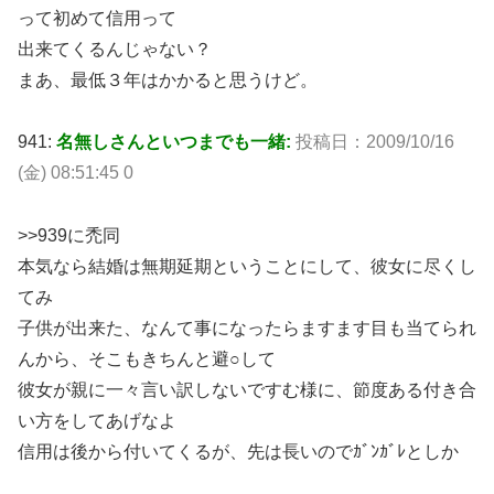
って初めて信用って
出来てくるんじゃない？
まあ、最低３年はかかると思うけど。
941:
名無しさんといつまでも一緒:
投稿日：2009/10/16
(金) 08:51:45 0
>>939に禿同
本気なら結婚は無期延期ということにして、彼女に尽くし
てみ
子供が出来た、なんて事になったらますます目も当てられ
んから、そこもきちんと避○して
彼女が親に一々言い訳しないですむ様に、節度ある付き合
い方をしてあげなよ
信用は後から付いてくるが、先は長いのでｶﾞﾝｶﾞﾚとしか