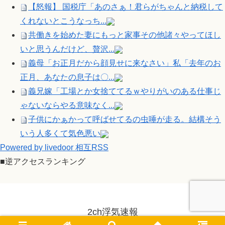
【怒報】 国税庁「あのさぁ！君らがちゃんと納税して
くれないとこうなっち...
共働きを始めた妻にもっと家事その他諸々やってほし
いと思うんだけど、贅沢...
義母「お正月だから顔見せに来なさい」私「去年のお
正月、あなたの息子は〇...
義兄嫁「工場とか女捨ててるｗやりがいのある仕事じ
ゃないならやる意味なく...
子供にかぁかって呼ばせてるの虫唾が走る。結構そう
いう人多くて気色悪い
Powered by livedoor 相互RSS
■逆アクセスランキング
2ch浮気速報