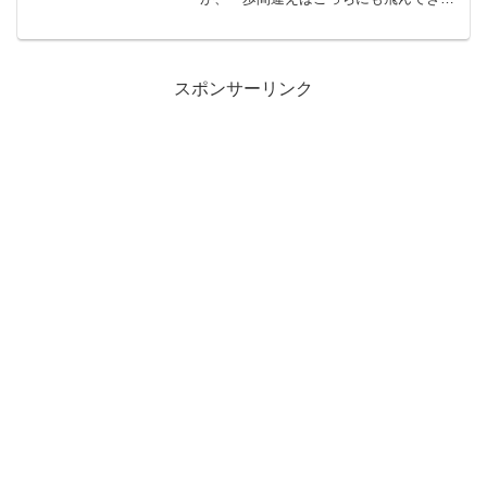
うで面倒なんだよ。さらっと書いてく
わ。 友人男（Aとする）は真面目で仕事
熱心で、付き...
スポンサーリンク