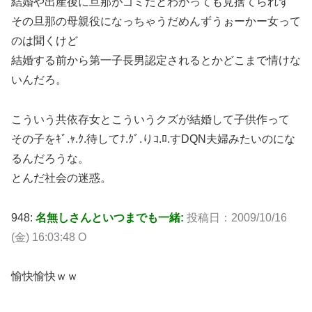
結婚や出産後に旦那がゴミだとわかっても見捨てられず
その旦那の母親役になっちゃうだめんずうぉーかー女って
のは聞くけど
結婚する前から第一子長男認定されるとかどこまで情けな
いんだろ。
こういう共依存女とこういうクズが結婚して子供作って
その子をｷﾞ.ｬ.ｸ.待してﾅ.ｸﾞ.りｺ.ﾛ.すDQN夫婦みたいのにな
るんだろうな。
とんだ社会の迷惑。
948:
名無しさんといつまでも一緒:
投稿日：2009/10/16
(金) 16:03:48 O
愉快愉快ｗｗ