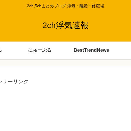
2ch,5chまとめブログ 浮気・離婚・修羅場
2ch浮気速報
ふ
にゅーぷる
BestTrendNews
ンサーリンク