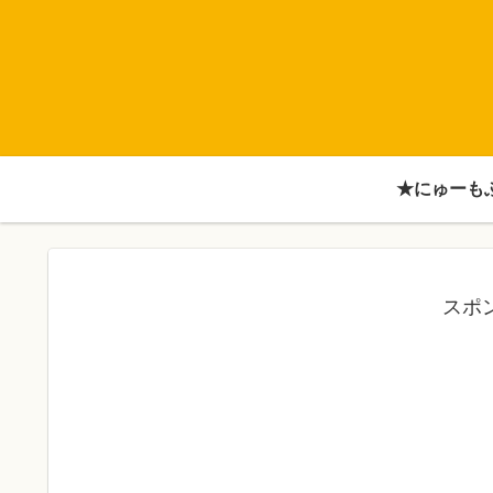
★にゅーも
スポ