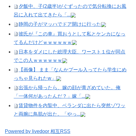
夕飯中、子(2歳半)がぐずったので気分転換にお風
呂に入れて出てきたら「...
静岡の子がマッハでドア開けに行った
彼氏が『この車』買おうとして私とケンカになっ
てるんだけどｗｗｗｗｗｗ
日本をダメにした総理大臣、ワースト１位が同点
でこの人ｗｗｗｗｗｗ
【画像】 まま「なんかプール入ってたら学生にめ
っちゃ見られたw」
出張から帰ったら、嫁の顔が青ざめていた。俺
「一体何があったんだ？」嫁「...
賃貸物件を内覧中、ベランダに出たら突然ゾワッ
と両腕に鳥肌が出た。「やっ...
Powered by livedoor 相互RSS