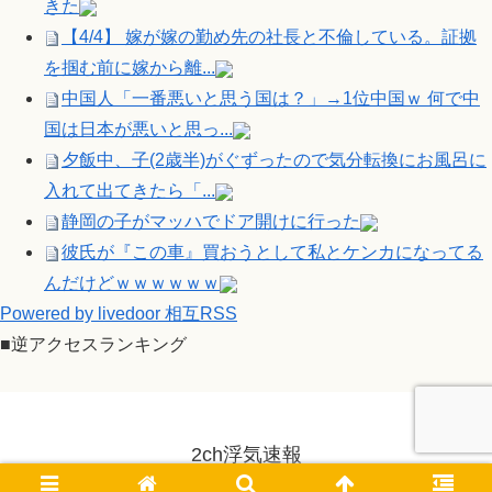
きた
【4/4】 嫁が嫁の勤め先の社長と不倫している。証拠
を掴む前に嫁から離...
中国人「一番悪いと思う国は？」→1位中国ｗ 何で中
国は日本が悪いと思っ...
夕飯中、子(2歳半)がぐずったので気分転換にお風呂に
入れて出てきたら「...
静岡の子がマッハでドア開けに行った
彼氏が『この車』買おうとして私とケンカになってる
んだけどｗｗｗｗｗｗ
Powered by livedoor 相互RSS
■逆アクセスランキング
2ch浮気速報
© 2014-2026 2ch浮気速報.