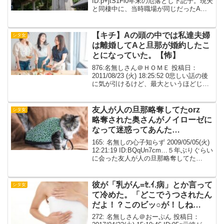
ID:p+jtS1Fi0年末の厄落とし下記子。現夫
と同棲中に、当時職場が同じだったAと
関係を持ってた。5～6歳上で、頼りがい
あって笑いのツボも同じ。でも彼にも婚
約者がいた。飲...
【キチ】Aの頭の中では私達夫婦
シタ女
は離婚してAと旦那が婚約したこ
とになっていた。【怖】
876:名無しさん＠ＨＯＭＥ 投稿日：
2011/08/23 (火) 18:25:52 0悲しい話の後
に気が引けるけど、最大というほどじゃ
ない修羅場。私達夫婦は人をもてなすの
が好き。ホームパーティをするのが夢。
今までマンションだったから騒音で...
友人が人の旦那略奪してたorz
シタ女
略奪された奥さんがノイローゼに
なって迷惑ってあんた…
165: 名無しの心子知らず 2009/05/05(火)
12:21:19 ID:BQqUn7cm…５年ぶりぐらい
に会った友人が人の旦那略奪してた
orz 略奪された奥さんがノイローゼにな
って迷惑ってあんた… 私が少し責めた
ら、「本当に人を愛...
彼が「乳がん=ｾ.ｲ.病」とか言って
シタ女
て冷めた。「どこでうつされたん
だよ！？このビッ○が！しね
や！」とキレ出した
272: 名無しさん＠おーぷん 投稿日：