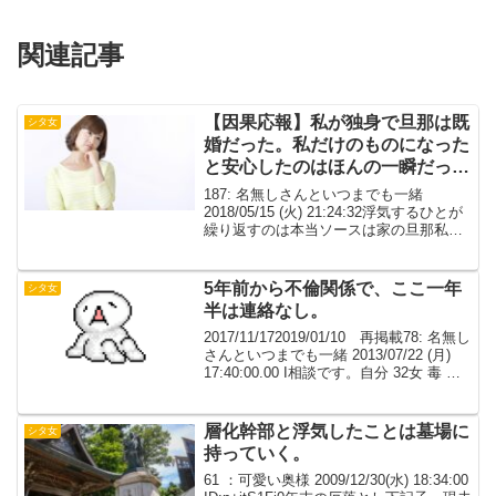
関連記事
【因果応報】私が独身で旦那は既
シタ女
婚だった。私だけのものになった
と安心したのはほんの一瞬だった
な
187: 名無しさんといつまでも一緒
2018/05/15 (火) 21:24:32浮気するひとが
繰り返すのは本当ソースは家の旦那私も
浮気相手だったのにその後２回やったよ
189: 名無しさんといつまでも一緒
2018/05/15 (火) 2...
5年前から不倫関係で、ここ一年
シタ女
半は連絡なし。
2017/11/172019/01/10 再掲載78: 名無し
さんといつまでも一緒 2013/07/22 (月)
17:40:00.00 I相談です。自分 32女 毒 毒
彼あり鬼彼 36 子蟻会社の上司になりま
す。
層化幹部と浮気したことは墓場に
シタ女
持っていく。
61 ：可愛い奥様 2009/12/30(水) 18:34:00