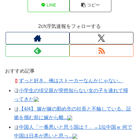
LINE
コピー
2ch浮気速報をフォローする
おすすめ記事
ずっと好き。俺はストーカーなんかじゃない。
小学生の頃父親が突然知らない女の子を連れて帰
ってきた
【4/4】 嫁が嫁の勤め先の社長と不輪している。証
拠を掴む前に嫁から離...
中国人「一番悪いと思う国は？」→1位中国ｗ 何で
中国は日本が悪いと思っ...