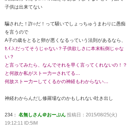
子供は出来てない
騙された！詐○だ！って騒いでしょっちゅうまわりに愚痴
を言うので
A子の歳をとると卵が悪くなるっていう法則があるなら、
ｾ.ｲ.ｼ.
だってそうじゃない？子供欲しさに本末転倒じゃな
い？
と言ってみたら、なんでそれを早く言ってくれないの！？
と何故か私がストー力ーされてる…
何故ストー力ーしてくるかの神経もわからない…
神経わからんだし修羅場なのかもしれない吐き出し
234：
名無しさん＠おーぷん
投稿日：2015/08/25(火)
19:12:11 ID:5lM