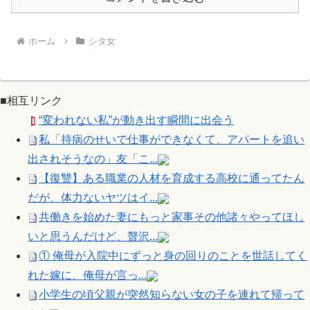
ホーム
シタ女
■相互リンク
“変われない私”が動き出す瞬間に出会う
私「持病のせいで仕事ができなくて、アパートを追い
出されそうなの」友「こ...
【復讐】ある職業の人材を育成する高校に通ってたん
だが、体力ないヤツはイ...
共働きを始めた妻にもっと家事その他諸々やってほし
いと思うんだけど、贅沢...
① 俺母が入院中にずっと身の回りのことを世話してく
れた嫁に、俺母が言っ...
小学生の頃父親が突然知らない女の子を連れて帰って