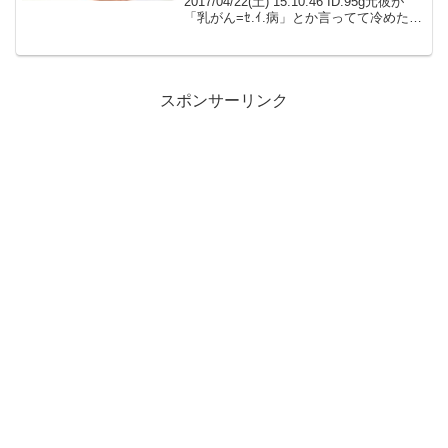
2017/04/22(土) 15:10:46 ID:95g元彼が
「乳がん=ｾ.ｲ.病」とか言ってて冷めた学
生のころ、胸にしこりを見つけて病院に
行った結果が出るのは2週間後と言われ、
すごく不安だったから...
スポンサーリンク