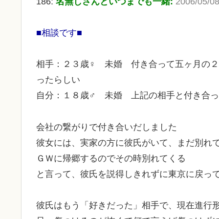
186:
名無しさんといつまでも一緒:
2006/05/08
■相談です■
相手：２３歳♀ 未婚 付き合って五ヶ月の
ったらしい
自分：１８歳♂ 未婚 上記の相手と付き合
会社の繋がりで付き合いだしました
彼女には、実家の方に彼氏がいて、まだ別れ
ＧＷに帰郷するのでその時別れてくる
と言って、彼氏を説得しきれずに東京に戻っ
彼氏はもう「好きだった」相手で、現在進行