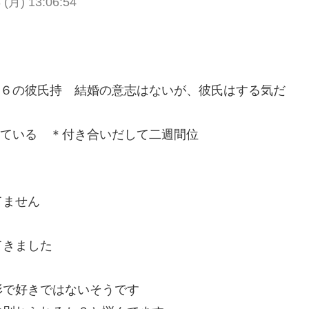
 (月) 13:06:54
２６の彼氏持 結婚の意志はないが、彼氏はする気だ
っている ＊付き合いだして二週間位
てません
てきました
形で好きではないそうです