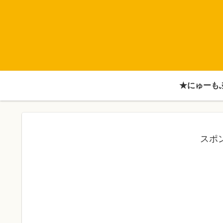
★にゅーも
スポ