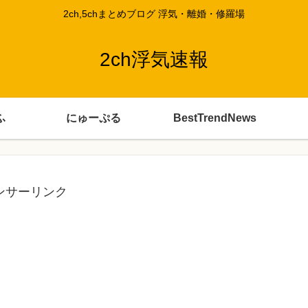
2ch,5chまとめブログ 浮気・離婚・修羅場
2ch浮気速報
ふ
にゅーぷる
BestTrendNews
ンサーリンク