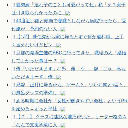
義弟嫁「連れ子のことも可愛がってね」私「え？実子
は引き取らなかったのに...
40度近い熱と頭痛で朦朧としながら病院行ったら、受
付嬢が「予約のない人...
【1/2】 赴任先から家に帰るとすぐ何か違和感。上手
く言えないけどピン...
旦那の職場主催のBBQに行ってきた。職場の人「結婚
してよかった事はー？...
俺「いただきます」ﾊﾟｸｯ 俺「う…」嫁「じゃ、私も
いただきまーす」俺...
兄嫁「正月に帰るから、ゲームと、いいお肉とｼ酉と、
お風呂グッズの準備し...
ある時期に会社が「女性が働きやすい会社」というPR
を始める→ずっと平社...
【ＧＪ】 クラスに迷惑な池沼がいた。リーダー格のＡ
「なんで支援学級に入...