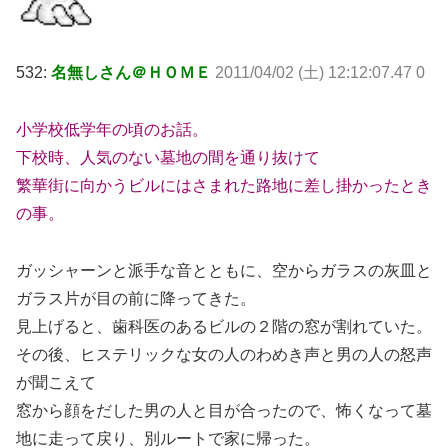
532:
名無しさん＠ＨＯＭＥ
2011/04/02 (土) 12:12:07.47 0
小学校低学年の頃のお話。
下校時、人気のない墓地の間を通り抜けて
繁華街に向かうビルにはさまれた路地に差し掛かったとき
の事。
ガッシャーンと派手な音とともに、空からガラスの灰皿と
ガラス片が目の前に降ってきた。
見上げると、歯科医のあるビルの２階の窓が割れていた。
その後、ヒステリックな女の人のわめき声と男の人の怒声
が聞こえて
窓から顔をだした男の人と目が合ったので、怖くなって墓
地に走って戻り、別ルートで家に帰った。