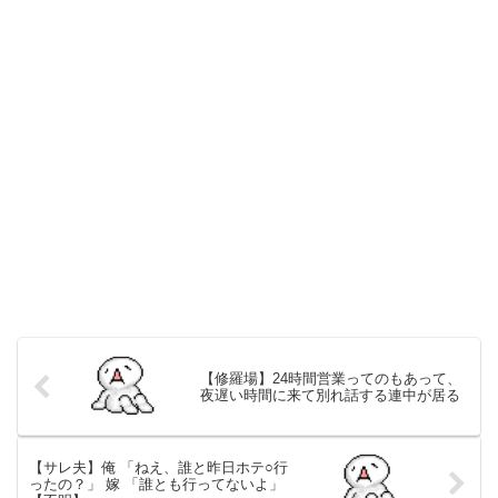
【修羅場】24時間営業ってのもあって、
夜遅い時間に来て別れ話する連中が居る
【サレ夫】俺 「ねえ、誰と昨日ホテ○行
ったの？」 嫁 「誰とも行ってないよ」