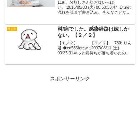
119： 名無しさん＠お腹いっぱ
い。:2016/05/03 (火) 00:50:33.47 ID:.net
流れを読まず書き込み。そんなことない
だろうと思っていた長男が実子ではあり
ませんでした・・・・DNA検査すごい。
120： 名無しさん＠お...
淋/病でした。感染経路は嫁しか
サレ夫
ない。【２／２】
【１／２】 【２／２】 789: りん
君 ◆cd556Iqrcw : 2007/08/11 (土)
00:35:01やっと気持ちが落ち着いたの
で、報告します。昨日は、嫁が目的地の
駅に到着し、嫁が出口に待機していた車
に速攻で乗られ、あっと...
スポンサーリンク