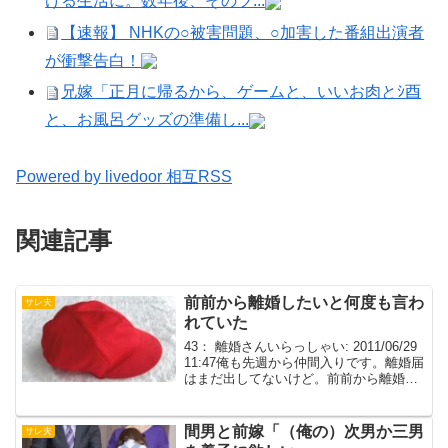
ける生活に。数年後、そのツ...
【速報】 NHKの○被害問題、○加害した番組出演者
が衝撃告白！
兄嫁「正月に帰るから、ゲームと、いいお肉とｼ酉
と、お風呂グッズの準備し...
Powered by livedoor 相互RSS
関連記事
前前から離婚したいと何度も言わ
サレ夫
れていた
43： 離婚さんいらっしゃい: 2011/06/29
11:47俺も先週から仲間入りです。離婚届
はまだ出してないけど。前前から離婚し
たいと何度も言われていたんだが、嫁の
子供がかわいくなくなったっつー発言に
背中を押された。浮気している節もあ
間男と前嫁「（俺の）次男か三男
サレ夫
っ...