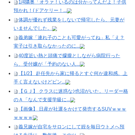
1/4隣奥「オラァ！いるのは分かってんだよ！子供
預かれ！(ドアケリー！...
体調が優れず残業をしないで帰宅したら、元妻が
いませんでした。
義弟嫁「連れ子のことも可愛がってね」私「え？
実子は引き取らなかったのに...
40度近い熱と頭痛で朦朧としながら病院行った
ら、受付嬢が「予約のない人...
【1/2】 赴任先から家に帰るとすぐ何か違和感。上
手く言えないけどピン...
【ＧＪ】 クラスに迷惑なｼ也沼がいた。リーダー格
のＡ「なんで支援学級に...
【画像】 日産が社運をかけて発売するSUVｗｗｗ
ｗｗｗｗ
義兄嫁が自宅をサロンにして姪を毎日ウトメへ預