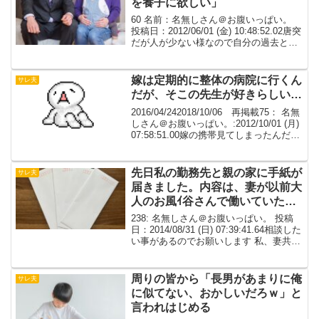
を養子に欲しい」
60 名前：名無しさん＠お腹いっぱい。
投稿日：2012/06/01 (金) 10:48:52.02唐突
だが人が少ない様なので自分の過去と現
在少しだけを晒してみる。ROMは3年く
らいしてた。もう十数年前になるが結果
的にサレて離婚、現在は再婚...
嫁は定期的に整体の病院に行くん
サレ夫
だが、そこの先生が好きらしい…
2016/04/242018/10/06 再掲載75： 名無
しさん＠お腹いっぱい。:2012/10/01 (月)
07:58:51.00嫁の携帯見てしまったんだが
怪しい…よければ相談に乗ってくれない
か？76： 名無しさん＠お腹いっぱ
い。:2...
先日私の勤務先と親の家に手紙が
サレ夫
届きました。内容は、妻が以前大
人のお風ｲ谷さんで働いていた
事、不倫や中糸色の経験があると
238: 名無しさん＠お腹いっぱい。 投稿
の事
日：2014/08/31 (日) 07:39:41.64相談した
い事があるのでお願いします 私、妻共に
30才で結婚数ヶ月 先日私の勤務先と親の
家に手紙が届きました内容は、妻が以前
大人のお風ｲ谷さんで...
周りの皆から「長男があまりに俺
サレ夫
に似てない、おかしいだろｗ」と
言われはじめる