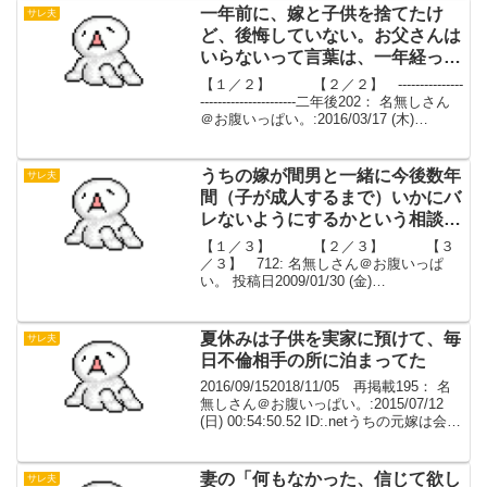
婚前からの関係三人、...
一年前に、嫁と子供を捨てたけ
サレ夫
ど、後悔していない。お父さんは
いらないって言葉は、一年経った
今でも頭から消えない。【２／
【１／２】 【２／２】 ---------------
２】
----------------------二年後202： 名無しさん
＠お腹いっぱい。:2016/03/17 (木)
23:56:44.45 ID:.netお父さんなんていらな
い、パ...
うちの嫁が間男と一緒に今後数年
サレ夫
間（子が成人するまで）いかにバ
レないようにするかという相談ま
でしてやがった【２／３】
【１／３】 【２／３】 【３
／３】 712: 名無しさん＠お腹いっぱ
い。 投稿日2009/01/30 (金)
10:56:03>>709 男親より女親の方が子供
の好み知ってるもんだろう。 料理や家事
するのが男親なら話は別だけどさ。7...
夏休みは子供を実家に預けて、毎
サレ夫
日不倫相手の所に泊まってた
2016/09/152018/11/05 再掲載195： 名
無しさん＠お腹いっぱい。:2015/07/12
(日) 00:54:50.52 ID:.netうちの元嫁は会社
の奴と浮気してたな。美容師なんだが会
議や飲み会なんかでよく遅くなってた...
妻の「何もなかった、信じて欲し
サレ夫