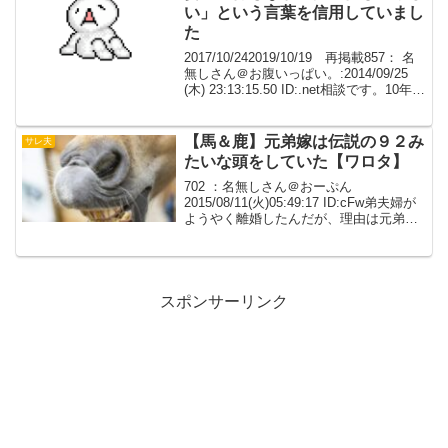
い」という言葉を信用していまし
た
2017/10/242019/10/19 再掲載857： 名
無しさん＠お腹いっぱい。:2014/09/25
(木) 23:13:15.50 ID:.net相談です。10年以
上も前の話ですが、妻の浮気が疑われる
事がありました。当時はまだ結婚前...
【馬＆鹿】元弟嫁は伝説の９２み
サレ夫
たいな頭をしていた【ワロタ】
702 ：名無しさん＠おーぷん
2015/08/11(火)05:49:17 ID:cFw弟夫婦が
ようやく離婚したんだが、理由は元弟嫁
の浮気・貯金使い込み・パチ狂い。あま
りの惨状にあちらのご両親も土下座せん
ばかりの勢いで謝ってたのに、本人だけ
は...
スポンサーリンク