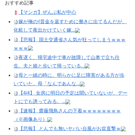
おすすめ記事
【マンガ】ぜんぶ私が中心
嫁が俺のｲ昔金を返すために働きに出てるんだが、
化粧して夜出かけていく嫁...
【悲報】 国土交通省さん気が狂ってしまうｗｗｗ
ｗｗｗ
夜遅く、帰宅途中で車が故障して山奥で立ち往
生。夫と娘と歩いて帰っている...
母と一緒の時に、明らかに足に障害がある方が歩
いていた。母「なんであんな...
【4/4】 女房に明日の予定は聞いていないが、デー
トにでも誘ってみる。...
【速報】 齋藤飛鳥さんの下着ｗｗｗｗｗｗｗｗ
（※画像あり）
【悲報】 とんでも無いヤバい台風がお盆直撃ｗ