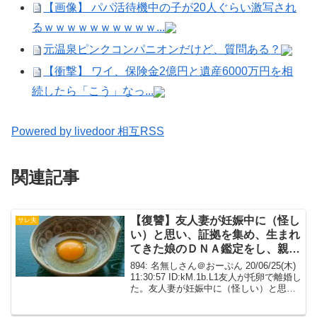
【画像】 パパ活待機中の子が20人ぐらい激写され
るｗｗｗｗｗｗｗｗｗｗ...
元温泉ピンクコンパニオンだけど、質問ある？
【衝撃】 ワイ、保険金2億円と遺産6000万円を相
続したら「こう」なっ...
Powered by livedoor 相互RSS
関連記事
【復讐】友人妻が妊娠中に（怪し
サレ夫
い）と思い、証拠を集め、生まれ
てきた娘のＤＮＡ鑑定をし、親子
関係否定。【短編】
894: 名無しさん＠おーぷん 20/06/25(木)
11:30:57 ID:kM.1b.L1友人が托卵で離婚し
た。友人妻が妊娠中に（怪しい）と思
い、証拠を集め、生まれてきた娘のＤＮ
Ａ鑑定をし、親子関係否定。間男達（結