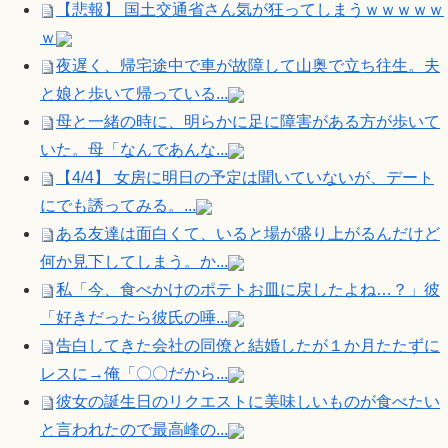
【悲報】 国土交通省さん気が狂ってしまうｗｗｗｗｗ
ｗ
夜遅く、帰宅途中で車が故障して山奥で立ち往生。夫
と娘と歩いて帰っている...
母と一緒の時に、明らかに足に障害がある方が歩いて
いた。母「なんであんな...
【4/4】 女房に明日の予定は聞いていないが、デート
にでも誘ってみる。...
ある友達は面白くて、いると場が盛り上がるんだけど
何か見下してしまう。か...
私「今、食べかけのポテトお皿に戻したよね…？」彼
「好きだったら彼氏の唾...
告白してきた会社の同僚と結婚したが１か月たたずに
レスに→俺「〇〇だから...
彼女の誕生日のリクエストに美味しいものが食べたい
と言われたので最高峰の...