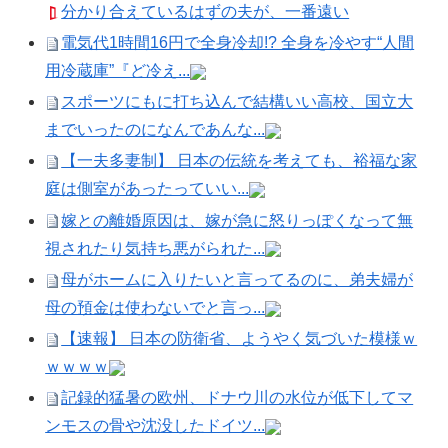
分かり合えているはずの夫が、一番遠い
電気代1時間16円で全身冷却!? 全身を冷やす“人間
用冷蔵庫”『ど冷え...
スポーツにもに打ち込んで結構いい高校、国立大
までいったのになんであんな...
【一夫多妻制】 日本の伝統を考えても、裕福な家
庭は側室があったっていい...
嫁との離婚原因は、嫁が急に怒りっぽくなって無
視されたり気持ち悪がられた...
母がホームに入りたいと言ってるのに、弟夫婦が
母の預金は使わないでと言っ...
【速報】 日本の防衛省、ようやく気づいた模様ｗ
ｗｗｗｗ
記録的猛暑の欧州、ドナウ川の水位が低下してマ
ンモスの骨や沈没したドイツ...