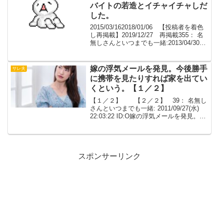
し...
バイトの若造とイチャイチャしだ
した。
2015/03/162018/01/06 【投稿者を着色
し再掲載】2019/12/27 再掲載355： 名
無しさんといつまでも一緒:2013/04/30
(火) 08:39:55.69 0嫁の浮気が発覚してか
ら７年。再構築をしフラバに苦しめ...
嫁の浮気メールを発見。今後勝手
サレ夫
に携帯を見たりすれば家を出てい
くという。【１／２】
【１／２】 【２／２】 39： 名無し
さんといつまでも一緒: 2011/09/27(水)
22:03:22 ID:O嫁の浮気メールを発見。二
人で会った事がないと言うので信用し嫁
親が嫁に注意、今後メールはしないと誓
わす。しかし、携帯メールを...
スポンサーリンク