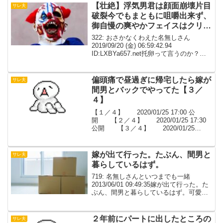
の猶予をやったが1円も慰謝料を...
【壮絶】浮気男君は顔面崩壊片目
サレ夫
破裂今でもまともに咀嚼出来ず、
御自慢の爽やかフェイスはクリー
チャー
322: おさかなくわえた名無しさん
2019/09/20 (金) 06:59:42.94
ID:LXBYa657.net托卵って言うのか？浮
気好きからしたら人を欺いて自分の子供
育てさせたり伴侶を騙して他所の男の子
を育てる って言うのはそん...
偏頭痛で昼過ぎに帰宅したら嫁が
サレ夫
間男とバックでやってた【３／
４】
【１／４】 2020/01/25 17:00 公
開 【２／４】 2020/01/25 17:30
公開 【３／４】 2020/01/25
18:00 公開 【４／４】
2020/01/25 18:30 公開269: 以下、名無...
嫁が出て行った。たぶん、間男と
サレ夫
暮らしているはず。
719: 名無しさんといつまでも一緒
2013/06/01 09:49:35嫁が出て行った。た
ぶん、間男と暮らしているはず。可愛く
て可愛くて優しい嫁だったから、戻って
くるまでは絶対に離婚しないと決めてい
るが、別居が長いと、離婚は認められて
２年前にパートに出したところの
サレ夫