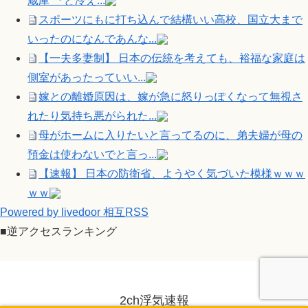
蔵庫”『ど冷え...
スポーツにもに打ち込んで結構いい高校、国立大まで
いったのになんであんな...
【一夫多妻制】 日本の伝統を考えても、裕福な家庭は
側室があったっていい...
嫁との離婚原因は、嫁が急に怒りっぽくなって無視さ
れたり気持ち悪がられた...
母がホームに入りたいと言ってるのに、弟夫婦が母の
預金は使わないでと言っ...
【速報】 日本の防衛省、ようやく気づいた模様ｗｗｗ
ｗｗ
Powered by livedoor 相互RSS
■逆アクセスランキング
2ch浮気速報