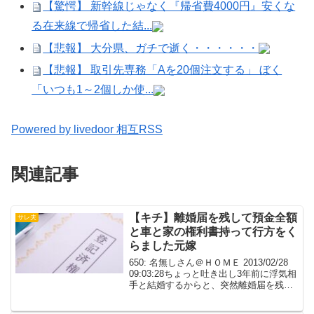
【驚愕】 新幹線じゃなく『帰省費4000円』安くな
る在来線で帰省した結...
【悲報】 大分県、ガチで逝く・・・・・・
【悲報】 取引先専務「Aを20個注文する」 ぼく
「いつも1～2個しか使...
Powered by livedoor 相互RSS
関連記事
【キチ】離婚届を残して預金全額
サレ夫
と車と家の権利書持って行方をく
らました元嫁
650: 名無しさん＠ＨＯＭＥ 2013/02/28
09:03:28ちょっと吐き出し3年前に浮気相
手と結婚するからと、突然離婚届を残し
て預金全額と車と家の権利書持って行方
をくらました元嫁先日電話してきて・3年