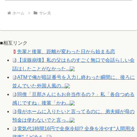
ホーム
サレ夫
■相互リンク
先輩と後輩、距離が変わった日から始まる恋
【涙腺崩壊】私の父はものすごく無口で会話らしい会
話はしたことがなかった...
ATMで俺が暗証番号を入力し終わった瞬間に、後ろに
並んでいた外国人風の...
同僚「旦那さんにもお弁当作るの？」私「各自つめる
感じですね」後輩「かわ...
母がホームに入りたいと言ってるのに、弟夫婦が母の
預金は使わないでと言っ...
電気代1時間16円で全身冷却!? 全身を冷やす“人間用冷