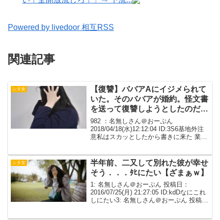
Powered by livedoor 相互RSS
関連記事
【復讐】ババアAにイジメられて
シタ女
いた。そのババアが婚約。怪文書
を送って復讐しようとしたのだ
が…
982 ：名無しさん＠おーぷん
2018/04/18(水)12:12:04 ID:3S6基地外注
意私はスカッとしたから書きに来た 業務
の変更や中止の連絡事項は伝えない、二
人きりになると嫌みを言う何かトラブっ
たらこちらに責任押し付けようとした
半年前、二又して別れた彼が幸せ
シタ女
り...
そう．．．ﾀﾋにたい【ざまぁｗ】
1: 名無しさん＠おーぷん 投稿日：
2016/07/25(月) 21:27:05 ID:kdDなにこれ
しにたい3: 名無しさん＠おーぷん 投稿
日：2016/07/25(月) 21:29:25 ID:zFkそれ
が摂理というものだ6: 名無しさ...