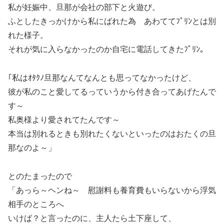
私が妊娠中、旦那が会社の部下と火遊び。
ふとしたきっかけから私にばれた為 あわててﾌﾟﾘﾝとは別
れた様子。
それが気に入らなかったのか自宅に電話してきたﾌﾟﾘﾝ｡
｢私はｵﾀｸﾉ旦那なんてなんとも思ってなかったけど、
彼が私のこと愛してるっていうから付き合ってあげたんで
す～
私奥様より愛されてたんです～
本当は別れるときも別れたくないといったのはおたくの旦
那なのよ～」
とのたまったので
「あっら～ヘンね～ 慰謝料も養育費もいらないから浮気
相手のところへ
いけば？と言ったのに、主人たら土下座して、