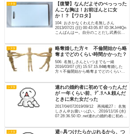
【復讐】なんだよそのぺっっった
シタ女
んこな胸は！お前ほんとに女
か！？【ワロタ】
104: おさかなくわえた名無しさん
2013/07/21 (日) 00:43:05.87 ID:3KJrHlQn
こんばんはー。自分のことだし武勇伝か
な？とも思ったんだけどｼ酉の勢いで書か
せてもらいます。※女性の身体的特徴を
罵倒します、嫌な...
略奪婚した方々 不倫開始から略
シタ女
奪までどのくらい時間かかった？
506: 名無しさんといつまでも一緒
2016/03/07 (月) 15:57:15.84略奪婚した
方々不倫開始から略奪までどのくらい時
間かかった？ うちは不倫開始から半年で
彼（現旦那）が奥に自白して離婚切り出
しそこから揉めて、奥が絶対離婚...
連れの婚約者に初めて会ったんだ
シタ女
が 一年くらい前、ﾃﾞ.ﾘ.ﾍ.ﾙ.頼んだ
ときに来た女だった
2017/04/072019/09/12 再掲載27： 名無
しさん＠お腹いっぱい。:2016/11/16 (水)
07:28:36.50 ID:.net連れの婚約者に初めて
会ったんだが一年くらい前、ﾃﾞ.ﾘ.ﾍ.ﾙ.頼
んだときに来た女だった...
避○具つけたらかぶれるから、つ
シタ女