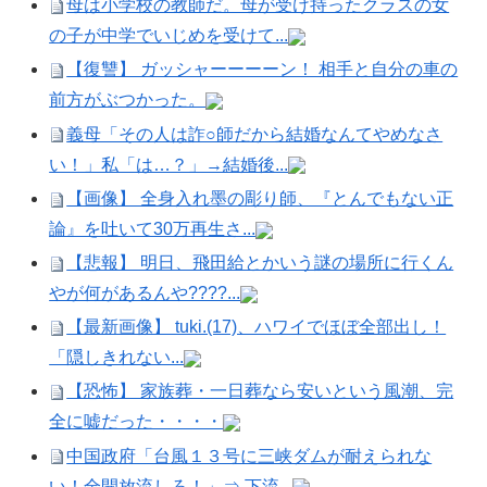
母は小学校の教師だ。母が受け持ったクラスの女
の子が中学でいじめを受けて...
【復讐】 ガッシャーーーーン！ 相手と自分の車の
前方がぶつかった。
義母「その人は詐○師だから結婚なんてやめなさ
い！」私「は…？」→結婚後...
【画像】 全身入れ墨の彫り師、『とんでもない正
論』を吐いて30万再生さ...
【悲報】 明日、飛田給とかいう謎の場所に行くん
やが何があるんや????...
【最新画像】 tuki.(17)、ハワイでほぼ全部出し！
「隠しきれない...
【恐怖】 家族葬・一日葬なら安いという風潮、完
全に嘘だった・・・・
中国政府「台風１３号に三峡ダムが耐えられな
い！全開放流しろ！」⇒ 下流...