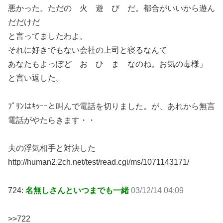
悪かった。ただの 火 遊 び だ。都合がいいから遊ん
だだけだ
と言ってましたわよ。
それに好きでもない会社の上司と寝るなんて
あなたもよっぽど お ひ ま なのね。お気の毒様」
と言い返した。
ﾌﾟﾘﾝはｷｯｰｰと叫んで電話を切りました。が、あれから無言
電話がやたらきます・・
夫の浮気相手と対決した
http://human2.2ch.net/test/read.cgi/ms/1071143171/
724:
名無しさんといつまでも一緒
03/12/14 04:09
>>722