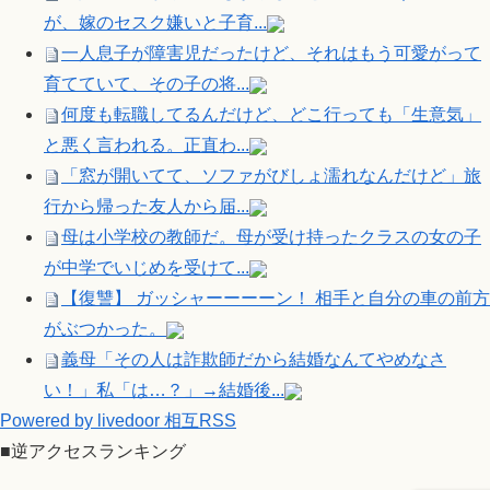
が、嫁のセスク嫌いと子育...
一人息子が障害児だったけど、それはもう可愛がって
育てていて、その子の将...
何度も転職してるんだけど、どこ行っても「生意気」
と悪く言われる。正直わ...
「窓が開いてて、ソファがびしょ濡れなんだけど」旅
行から帰った友人から届...
母は小学校の教師だ。母が受け持ったクラスの女の子
が中学でいじめを受けて...
【復讐】 ガッシャーーーーン！ 相手と自分の車の前方
がぶつかった。
義母「その人は詐欺師だから結婚なんてやめなさ
い！」私「は…？」→結婚後...
Powered by livedoor 相互RSS
■逆アクセスランキング