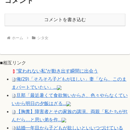
コメント
コメントを書き込む
ホーム
シタ女
■相互リンク
“変われない私”が動き出す瞬間に出会う
俺(29)「そろそろ子どもがほしい」妻「なら、このま
まパートでいたい」...
旦那「最近暑くて食欲無いからさ、色々やらなくてい
いから明日の夕飯はざる...
【胸糞】障害者とその家族の講演。両親「私たちがﾀﾋ
んだら…と思い弟を作...
結婚一年目から子どもが欲しいといいつづけている