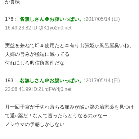
か貴様
176：
名無しさん＠お腹いっぱい。:
2017/05/14 (日)
16:49:23.82 ID:QlK1yo2n0.net
実益を兼ねてﾋﾟ.ﾙ.使用だと本有り出張姫か風呂屋臭いね、
夫婦の営みが極端に減ってる
何れにしろ興信所案件だな
193：
名無しさん＠お腹いっぱい。:
2017/05/14 (日)
22:08:41.99 ID:ZLrdFW4j0.net
月一回子宮が千切れ落ちる痛みが酷い嫁の治療薬を見つけ
て避○薬だ！なんて言ったらどうなるのかなー
メシウマの予感しかしない