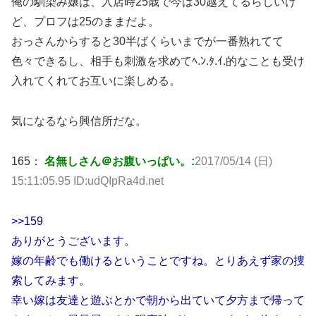
俺の馴染み嬢は、入店時25歳で今は30越えてるらしいけ
ど、プロフは25のままだよ。
おっさんからすると30半ばくらいまでが一番熟れてて
色々できるし、相手も刺激を求めてﾍ.ﾝ.ﾀ.ｲ.的なことも受け
入れてくれてお互いに楽しめる。
気になるなら興信所だな。
165：
名無しさん＠お腹いっぱい。:
2017/05/14 (日)
15:11:05.95 ID:udQIpRa4d.net
>>159
ありがとうございます。
嫁の年齢でも働けるということですね。とりあえず家の捜
索してみます。
幸い嫁は友達と遊ぶとかで朝から出ていて夕方まで帰って