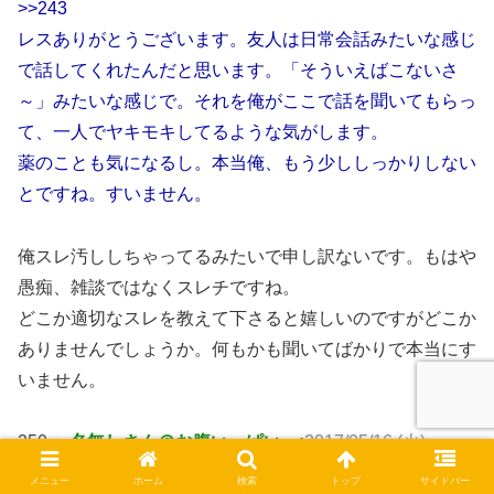
>>243
レスありがとうございます。友人は日常会話みたいな感じ
で話してくれたんだと思います。「そういえばこないさ
～」みたいな感じで。それを俺がここで話を聞いてもらっ
て、一人でヤキモキしてるような気がします。
薬のことも気になるし。本当俺、もう少ししっかりしない
とですね。すいません。
俺スレ汚ししちゃってるみたいで申し訳ないです。もはや
愚痴、雑談ではなくスレチですね。
どこか適切なスレを教えて下さると嬉しいのですがどこか
ありませんでしょうか。何もかも聞いてばかりで本当にす
いません。
250：
名無しさん＠お腹いっぱい。:
2017/05/16 (火)
18:44:46.89 ID:gwa7QAJfd.net
メニュー
ホーム
検索
トップ
サイドバー