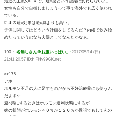
最近の主流のﾋﾟ.ﾙ.で、避○薬という認識は変わらないよ。
女性も自分で自衛しましょうって事で海外でも広く使われ
ている。
ﾋﾟ.ﾙ.の避○効果は避○具よりも高い。
子供に関してはどういう計画をしてるんだ？内緒で飲み始
めたっていうのなら夫婦としてなんだかなぁ。
190：
名無しさん＠お腹いっぱい。:
2017/05/14 (日)
21:41:20.57 ID:hIFNy99GK.net
>>175
アホ
ホルモン不足の人に足すものだから不妊治療薬にも使うん
だよボケ
避○薬にするときはホルモン過剰状態にするが
嫁の状態がホルモン４０％か１２０％か透視でもしてんの