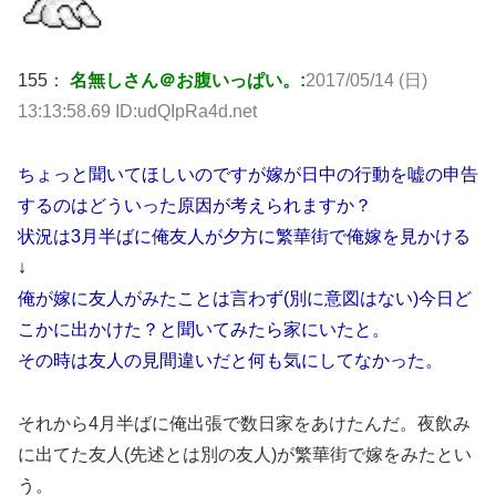
155：
名無しさん＠お腹いっぱい。:
2017/05/14 (日)
13:13:58.69 ID:udQIpRa4d.net
ちょっと聞いてほしいのですが嫁が日中の行動を嘘の申告
するのはどういった原因が考えられますか？
状況は3月半ばに俺友人が夕方に繁華街で俺嫁を見かける
↓
俺が嫁に友人がみたことは言わず(別に意図はない)今日ど
こかに出かけた？と聞いてみたら家にいたと。
その時は友人の見間違いだと何も気にしてなかった。
それから4月半ばに俺出張で数日家をあけたんだ。夜飲み
に出てた友人(先述とは別の友人)が繁華街で嫁をみたとい
う。