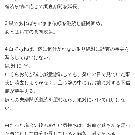
経済事情に応じて調査期間を延長。
3.黒であればそのまま依頼を継続し証拠固め。
あとはお前の意向次第。
4.白であれば、嫁に気付かれない限り絶対に調査の事実を
漏らしてはいけない。
絶 対 に だ 。
いくらお前が誠心誠意謝罪しても、疑いの目で見ていた事
実は消去しようがなく、且つ嫁の中にもお前に対する不信
感が芽生える。
嫁との夫婦関係継続を望むなら、絶対にバレてはいけな
い。
白だった場合の後ろめたい気持ちは、お前が嫁さんを疑っ
た事に対して自分を罰していると解釈し耐えるべき。