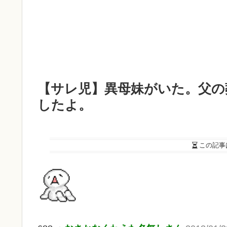
【サレ児】異母妹がいた。父の
したよ。
この記事