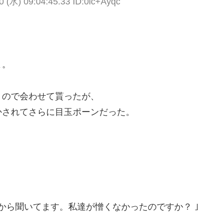
0 (水) 09:04:45.33 ID:0ic+Ayqc
よ。
うので会わせて貰ったが、
かされてさらに目玉ポーンだった。
から聞いてます。私達が憎くなかったのですか？ ｣