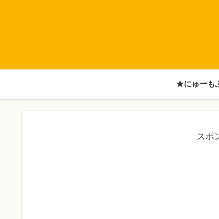
★にゅーも
スポ