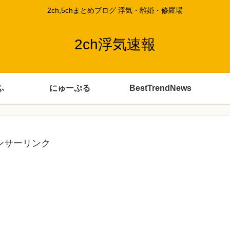
2ch,5chまとめブログ 浮気・離婚・修羅場
2ch浮気速報
ふ
にゅーぷる
BestTrendNews
ンサーリンク