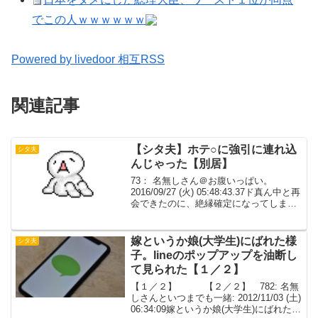
でこの人ｗｗｗｗｗｗ
Powered by livedoor 相互RSS
関連記事
【シタ夫】ホテ○に強引に連れ込
シタ夫
んじゃった【別居】
73： 名無しさん＠お腹いっぱい。
2016/09/27 (火) 05:48:43.37ド真ん中と再
会できたのに、絶縁確定になってしまっ
た。俺が悪い。10年ぶりにSNSで繋がっ
て、2～3年いいやり取りができていたん
だが。あれが花だった。74...
嫁というか娘(大学生)にばれた様
シタ夫
子。lineのポップアップを油断し
て見られた【１／２】
【１／２】 【２／２】 782: 名無
しさんといつまでも一緒: 2012/11/03 (土)
06:34:09嫁というか娘(大学生)にばれた様