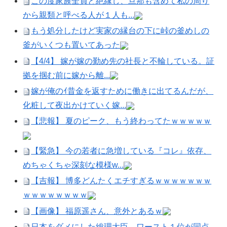
この度家族全員と絶縁し、旦那も含めて私の周り
から親類と呼べる人が１人も...
もう処分したけど実家の縁台の下に峠の釜めしの
釜がいくつも置いてあった
【4/4】 嫁が嫁の勤め先の社長と不輪している。証
拠を掴む前に嫁から離...
嫁が俺のｲ昔金を返すために働きに出てるんだが、
化粧して夜出かけていく嫁...
【悲報】 夏のピーク、もう終わってたｗｗｗｗｗ
【緊急】 今の若者に急増している『コレ』依存、
めちゃくちゃ深刻な模様w...
【吉報】 博多どんたくエチすぎるｗｗｗｗｗｗｗ
ｗｗｗｗｗｗｗｗ
【画像】 福原遥さん、意外とあるｗ
日本をダメにした総理大臣、ワースト１位が同点