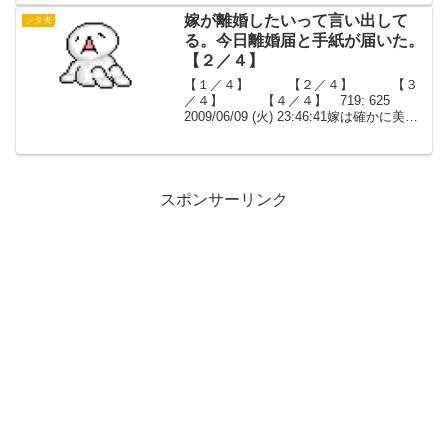
で...
嫁が離婚したいって言い出して
シタ夫
る。今日離婚届と手紙が届いた。
【２／４】
【１／４】 【２／４】 【３
／４】 【４／４】 719: 625
2009/06/09 (火) 23:46:41嫁は確かに美人
じゃない。女友達の方が明るくて可愛
い。でも俺が選んだのは嫁だ。抱きつい
たのは別に他意はないし、男友達も...
スポンサーリンク