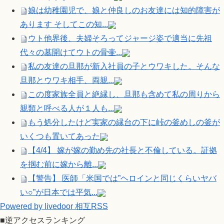
娘は幼稚園児で、娘と仲良しのお友達には知的障害が
あります そしてこの知...
ウト他界後、夫婦そろってジャージ姿で適当に先祖
代々の墓開けてウトの骨壷...
私の友達の旦那が新入社員の子とウワキした。そんな
旦那とウワキ相手、両親...
この度家族全員と絶縁し、旦那も含めて私の周りから
親類と呼べる人が１人も...
もう処分したけど実家の縁台の下に峠の釜めしの釜が
いくつも置いてあった
【4/4】 嫁が嫁の勤め先の社長と不倫している。証拠
を掴む前に嫁から離...
【警告】 医師「米国では”ヘロインと同じくらいヤバ
い○”が日本では平気...
Powered by livedoor 相互RSS
■逆アクセスランキング