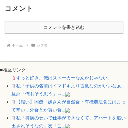
コメント
コメントを書き込む
ホーム
シタ夫
■相互リンク
ずっと好き。俺はストーカーなんかじゃない。
私「子供の名前はイマドキより古風なのがいいなぁ」
旦那「俺もそう思う」→...
【報い】同僚「嫁さんが自然食・有機農法食にはまっ
て辛い…外食とか買い食...
私「持病のせいで仕事ができなくて、アパートを追い
出されそうなの」友「こ...