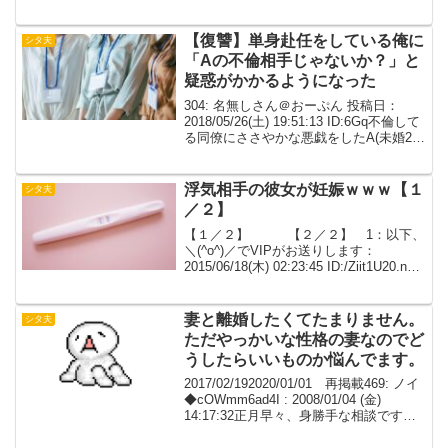
子。lineのポップアップを油断して見られ
た。今朝の話だが嫁が出勤したあとのリ
ビングでの出来事...
【復讐】単身赴任をしている俺に
シタ夫
「Aの不倫相手じゃないか？」と
疑惑がかかるようになった
304: 名無しさん＠おーぷん 投稿日：
2018/05/26(土) 19:51:13 ID:6Gq不倫して
る同僚にささやかな悪戯をしたA(未婚25
歳)が不倫していることは他の同僚から噂
されていたが、相手が誰なのか、どんな
奴なのか、先日まで迷...
浮気相手の彼女が妊娠ｗｗｗ【１
シタ夫
／２】
【１／２】 【２／２】 1：以下、
＼(^o^)／でVIPがお送りします：
2015/06/18(木) 02:23:45 ID:/Ziit1U20.net
笑うしかねえもういやだ2：以下、＼(^o^)
／でVIPがお送りします：2015/06/...
妻と離婚したくてたまりません。
シタ夫
ただやっかいな性格の妻なのでど
うしたらいいものか悩んでます。
2017/02/192020/01/01 再掲載469: ノイ
◆cOWmm6ad4I : 2008/01/04 (金)
14:17:32正月早々、身勝手な相談ですが
のってください。妻と離婚したくてたま
りません。ただやっかいな性格の妻なの