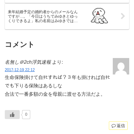
来年結婚予定の婚約者からのメールなん
ですが…。「今日はうちでみゆきとゆっ
くりできるよ」私の名前はみゆきではあ
りませんが？ さてどうしましょう【２
／２】
コメント
名無し＠2ch浮気速報
より:
2017-12-19 22:12
生命保険掛けて自ﾀﾋすれば？３年も掛ければ自ﾀﾋ
でも下りる保険はあるしな
合法で一番多額の金を母親に渡せる方法だよ。
0
返信