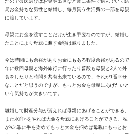
たので彼氏選びはお金や出世など常に条件で選んでいて結
局お金持ちな男性と結婚し、毎月貰う生活費の一部を母親
に渡しています。
母親にお金を渡すことだけが生き甲斐なのですが、結婚し
たことにより母親に渡す金額は減りました。
今は時間にも余裕がありお金にもある程度余裕があるので
年に数回母親と海外旅行に行ったり普段も母親と2人で外
食をしたりと時間を共有出来ているので、それが1番幸せ
なことだと思うのですが、もっとお金を母親にあげたいと
いう気持ちが大きいです。
離婚して財産分与が貰えれば母親にあげることができる、
また水商○をやれば大金を母親にあげることができる、私
がﾊ.ﾝ.罪に手を染めてもっと大金を掴めば母親にもっとお