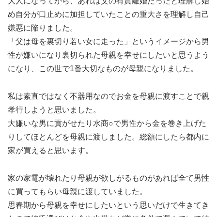
大人になってから、あれは父の有責離婚だったと理解し始
め自分が口止めに加担していたことの重大さを理解し自己
嫌悪に陥りました。
「父は母を裏切り若い女に走った」というイメージから男
性が嫌いになり裏切られた母親を幸せにしたいと思うよう
になり、この世で1番大切なものが母親になりました。
私は素直ではなく不器用なのでお金を母親に渡すことで親
孝行しようと思いました。
大嫌いな男に貢がせたり水商○で男性から金を巻き上げた
りしてほとんどを母親に渡しました。総額にしたら都内に
家が買えると思います。
家の家電が壊れたり母親が欲しがるものがあれば全て男性
に買ってもらい母親に渡していました。
思春期から母親を幸せにしたいという思いだけで生きてき