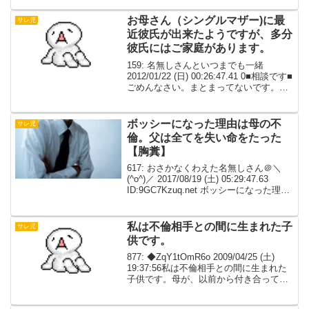
55kg不倫相手50～60くらい職業は美...
お母さん（シングルマザー)に最
サレ児
近彼氏が出来たようですが、多分
彼氏にはご家庭があります。
159: 名無しさんといつまでも一緒
2012/01/22 (日) 00:26:47.41 0■相談です■
ごめんなさい。まとまってないです。お
母さん（シングルマザー)に最近彼氏が出
来たようですが、多分彼氏にはご家庭が
あります。このまま放って...
ボッシーになった理由は母の不
サレ児
倫。父は全てを失い命をたった
【胸糞】
617: おさかなくわえた名無しさん＠＼
(^o^)／ 2017/08/19 (土) 05:29:47.63
ID:9GC7Kzuq.net ボッシーになった理由
は母の不倫。父は親権を欲しがったが負
けたらしく親権は母になった。父は全て
を失い命...
私は不倫相手との間に生まれた子
サレ児
供です。
877: ◆ZqY1tOmR6o 2009/04/25 (土)
19:37:56私は不倫相手との間に生まれた
子供です。母が、以前から付き合ってい
た男性との関係を、父との結婚後も続け
父の出張中に、父の子として私は着床し