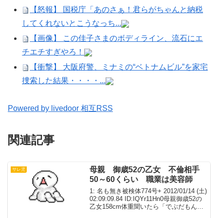
【怒報】 国税庁「あのさぁ！君らがちゃんと納税
してくれないとこうなっち...
【画像】 この佳子さまのボディライン、流石にエ
チエチすぎやろ！
【衝撃】 大阪府警、ミナミの“ベトナムビル”を家宅
捜索した結果・・・・...
Powered by livedoor 相互RSS
関連記事
母親 御歳52の乙女 不倫相手
サレ児
50～60くらい 職業は美容師
1: 名も無き被検体774号+ 2012/01/14 (土)
02:09:09.84 ID:IQYr11Hn0母親御歳52の
乙女158cm体重聞いたら「でぶだもん／
／／」とかえされた無理矢理はかったら