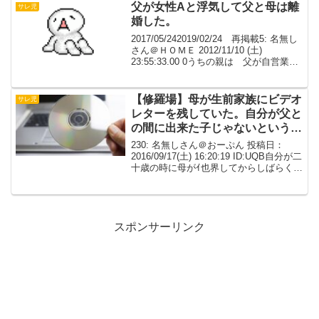
ました。父の子として私は...
父が女性Aと浮気して父と母は離
サレ児
婚した。
2017/05/242019/02/24 再掲載5: 名無し
さん＠ＨＯＭＥ 2012/11/10 (土)
23:55:33.00 0うちの親は 父が自営業
母は会社員だった。あまり儲かってない
自営業で父と父方祖父母がやってた。そ
の父が女性A...
【修羅場】母が生前家族にビデオ
サレ児
レターを残していた。自分が父と
の間に出来た子じゃないという衝
撃な事実をカミングアウトした
230: 名無しさん＠おーぷん 投稿日：
2016/09/17(土) 16:20:19 ID:UQB自分が二
十歳の時に母がｲ也界してからしばらくし
て大分落ち着いた頃に母の友人だった人
から、母が生前家族にビデオレターを残
していたとの事でそれを父...
スポンサーリンク