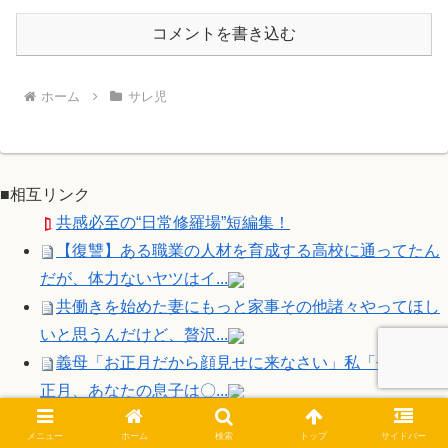
コメントを書き込む
ホーム
サレ児
■相互リンク
共感必至の“日常修羅場”短編集！
【復讐】ある職業の人材を育成する高校に通ってたん
だが、体力ないヤツはイ...
共働きを始めた妻にもっと家事その他諸々やってほし
いと思うんだけど、贅沢...
義母「お正月だから顔見せに来なさい」私「去年のお
正月、あなたの息子は〇...
旦那「なんで吸い殻捨ててくれないんだ？」私「タ○
メニュー
ホーム
検索
トップ
サイドバー
コが嫌いだし臭いし触り...