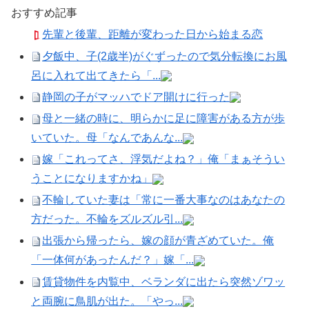
おすすめ記事
先輩と後輩、距離が変わった日から始まる恋
夕飯中、子(2歳半)がぐずったので気分転換にお風
呂に入れて出てきたら「...
静岡の子がマッハでドア開けに行った
母と一緒の時に、明らかに足に障害がある方が歩
いていた。母「なんであんな...
嫁「これってさ、浮気だよね？」俺「まぁそうい
うことになりますかね」
不輪していた妻は「常に一番大事なのはあなたの
方だった。不輪をズルズル引...
出張から帰ったら、嫁の顔が青ざめていた。俺
「一体何があったんだ？」嫁「...
賃貸物件を内覧中、ベランダに出たら突然ゾワッ
と両腕に鳥肌が出た。「やっ...