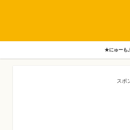
★にゅーも
スポ