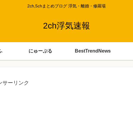
2ch,5chまとめブログ 浮気・離婚・修羅場
2ch浮気速報
ふ
にゅーぷる
BestTrendNews
ンサーリンク