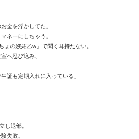
のお金を浮かしてた。
トマネーにしちゃう。
っちょの嫉妬乙w」で聞く耳持たない。
教室へ忍び込み、
。
学生証も定期入れに入っている」
孤立し退部。
受験失敗。