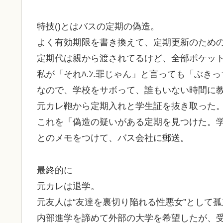
特技()とはバスの定期の偽造。
よく有効期限を書き換えて、定期更新のため
定期代は親から渡されてるけど、全部ポケッ
私が「それﾊ.ﾝ.罪じゃん」と言っても「ぶき
なので、学校をサボって、誰もいない時間に
元カレ鞄から定期入れと学生証を抜き取った
これを「偽造の疑いがある定期を見つけた。
とのメモをつけて、バス会社に郵送。
最終的に
元カレは退学。
元友人は“友達を裏切り陥れる性悪女”として
内部進学を諦めて外部の大学を希望したが、