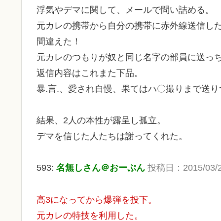
浮気やデマに関して、メールで問い詰める。
元カレの携帯から自分の携帯に赤外線送信し
間違えた！
元カレのつもりが奴と同じ名字の部員に送っ
返信内容はこれまた下品。
暴.言.、愛され自慢、果てはハ〇撮りまで送
結果、2人の本性が露呈し孤立。
デマを信じた人たちは謝ってくれた。
593:
名無しさん＠おーぷん
投稿日：2015/03/24(
高3になってから爆弾を投下。
元カレの特技を利用した。