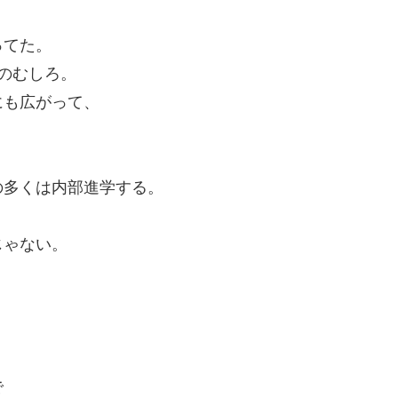
ってた。
のむしろ。
にも広がって、
の多くは内部進学する。
じゃない。
で