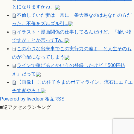
とになりますかね」
不倫していた妻は「常に一番大事なのはあなたの方だ
った。不倫をズルズル引...
イラスト・漫画関係の仕事してるんだけど、「拾い物
ですが」とか言ってTw...
この小さな出来事でこの実行力の差よ…と人生そのも
のが心配になってしまう
ラインで稼げるとかいうの登録したけど「500円払
え」だって
【画像】 この佳子さまのボディライン、流石にエチエ
チすぎやろ！
Powered by livedoor 相互RSS
■逆アクセスランキング