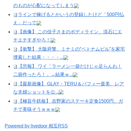
のものが心配になってしまう
ラインで稼げるとかいうの登録したけど「500円払
え」だって
【画像】 この佳子さまのボディライン、流石にエ
チエチすぎやろ！
【衝撃】 大阪府警、ミナミの“ベトナムビル”を家宅
捜索した結果・・・・...
【悲報】 ワイ「ラーメン一袋だけじゃ足らんわ！
二袋作ったろ！」→結果ｗ...
【最新画像】 GLAY・TERU＆パフィー亜美、レア
な夫婦ショットを公...
【極旨牛鉄板】 吉野家のステーキ定食1500円、ガ
チで美味そうｗｗｗ
Powered by livedoor 相互RSS