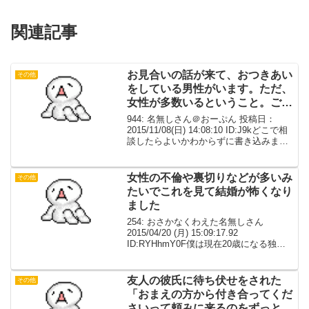
関連記事
お見合いの話が来て、おつきあい
その他
をしている男性がいます。ただ、
女性が多数いるということ。ご丁
寧に匿名の情報提供が私に直接あ
944: 名無しさん＠おーぷん 投稿日：
った
2015/11/08(日) 14:08:10 ID:J9kどこで相
談したらよいかわからずに書き込みま
す。誘導先があれは、移動します。お見
合いの話が来て、おつきあいをしている
男性がいます。親同士が知合い...
女性の不倫や裏切りなどが多いみ
その他
たいでこれを見て結婚が怖くなり
ました
254: おさかなくわえた名無しさん
2015/04/20 (月) 15:09:17.92
ID:RYHhmY0F僕は現在20歳になる独身
の社会人です質問なのですが最近、不倫
板や知恵袋や不倫サイトなどを見て女性
の不倫や裏切りなどが多いみたい...
友人の彼氏に待ち伏せをされた
その他
「おまえの方から付き合ってくだ
さいって頼みに来るのをずっと待