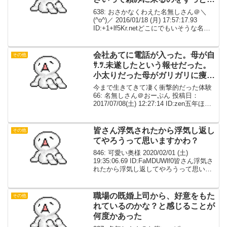
ってた」
638: おさかなくわえた名無しさん＠＼
(^o^)／ 2016/01/18 (月) 17:57:17.93
ID:+1+lf5Kr.netどこにでもいそうな名前
の私に向かって友人の彼氏が「古臭い名
前だ」「俺の彼女の名前を少し見習った
ら？」「...
会社あてに電話が入った。母が自
その他
ｻ.ﾂ.未遂したという報せだった。
小太りだった母がガリガリに痩せ
ていた。
今まで生きてきて凄く衝撃的だった体験
66: 名無しさん＠おーぷん 投稿日：
2017/07/08(土) 12:27:14 ID:zen五年ほど
海外赴任することになり妻を連れて行っ
た。赴任した年はとにかく忙しく、覚え
ることだらけで盆も正月も帰...
皆さん浮気されたから浮気し返し
その他
てやろうって思いますかわ？
846: 可愛い奥様 2020/02/01 (土)
19:35:06.69 ID:FaMDUWlf0皆さん浮気さ
れたから浮気し返してやろうって思いま
すかわ？847: 可愛い奥様 2020/02/01 (土)
19:37:13.32 ID:U...
職場の既婚上司から、好意をもた
その他
れているのかな？と感じることが
何度かあった