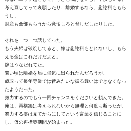
考え直してって哀願したり、離婚するなら、慰謝料ももら
うし、
財産も全部もらうから覚悟しろと脅しだしたりした。
それを一つ一つ話してった。
もう夫婦は破綻してると、嫁は慰謝料もとれないし、もら
える金はこれだけだよと。
嫁はうなだれてた。
若い頃は離婚を盾に強気に出られたんだろうが、
歳取って長年専業では昔みたいな振る舞いはできなくなっ
たようだった。
努力するのでもう一回チャンスをくださいと頼んできた。
俺は、再構築は考えられないから無理と何度も断ったが、
努力する姿は見てからにしてという言葉を信じることに
し、仮の再構築期間が始まった。