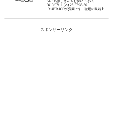
237: 名無しさん＠お腹いっぱい。
2019/07/11 (木) 23:27:35.50
ID:UPTfJCDg0質問です。職場の既婚上司
から、飲み会の場などでの言動で好意を
もたれているのかな？と感じることが何
度かあったので、仕事の合間に...
スポンサーリンク