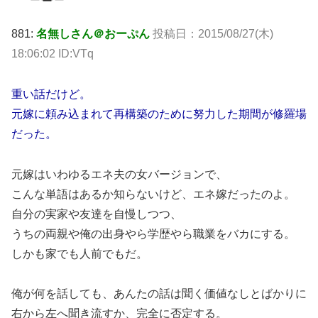
881:
名無しさん＠おーぷん
投稿日：2015/08/27(木)
18:06:02 ID:VTq
重い話だけど。
元嫁に頼み込まれて再構築のために努力した期間が修羅場
だった。
元嫁はいわゆるエネ夫の女バージョンで、
こんな単語はあるか知らないけど、エネ嫁だったのよ。
自分の実家や友達を自慢しつつ、
うちの両親や俺の出身やら学歴やら職業をバカにする。
しかも家でも人前でもだ。
俺が何を話しても、あんたの話は聞く価値なしとばかりに
右から左へ聞き流すか、完全に否定する。