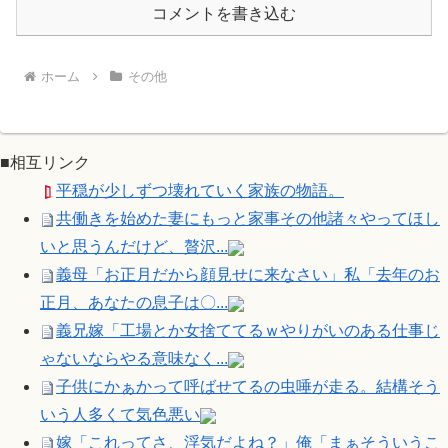
コメントを書き込む
ホーム
その他
■相互リンク
平穏が少しずつ壊れていく家族の物語。
共働きを始めた妻にもっと家事その他諸々やってほし
いと思うんだけど、贅沢...
義母「お正月だから顔見せに来なさい」私「去年のお
正月、あなたの息子は〇...
義兄嫁「工場とか女捨ててるｗやりがいのある仕事じ
ゃないならやる意味なく...
子供にかぁかって呼ばせてるの虫唾が走る。結構そう
いう人多くて気色悪い
嫁「これってさ、浮気だよね？」俺「まぁそういうこ