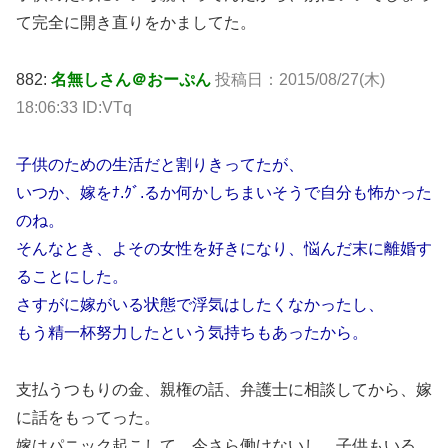
て完全に開き直りをかましてた。
882:
名無しさん＠おーぷん
投稿日：2015/08/27(木)
18:06:33 ID:VTq
子供のための生活だと割りきってたが、
いつか、嫁をﾅ.ｸﾞ.るか何かしちまいそうで自分も怖かった
のね。
そんなとき、よその女性を好きになり、悩んだ末に離婚す
ることにした。
さすがに嫁がいる状態で浮気はしたくなかったし、
もう精一杯努力したという気持ちもあったから。
支払うつもりの金、親権の話、弁護士に相談してから、嫁
に話をもってった。
嫁はパニック起こして、今さら働けないし、子供もいる。