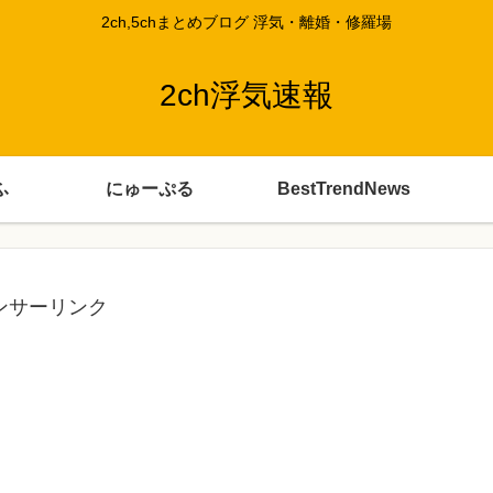
2ch,5chまとめブログ 浮気・離婚・修羅場
2ch浮気速報
ふ
にゅーぷる
BestTrendNews
ンサーリンク