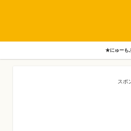
★にゅーも
スポ