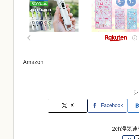
Amazon
シ
X
Facebook
2ch浮気