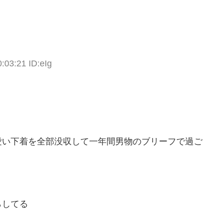
:03:21 ID:eIg
愛い下着を全部没収して一年間男物のブリーフで過ご
らしてる