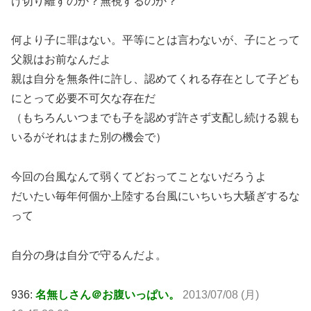
け切り離すのか？無視するのか？
何より子に罪はない。平等にとは言わないが、子にとって
父親はお前なんだよ
親は自分を無条件に許し、認めてくれる存在として子ども
にとって必要不可欠な存在だ
（もちろんいつまでも子を認めず許さず支配し続ける親も
いるがそれはまた別の機会で）
今回の台風なんて弱くてどおってことないだろうよ
だいたい毎年何個か上陸する台風にいちいち大騒ぎするな
って
自分の身は自分で守るんだよ。
936:
名無しさん＠お腹いっぱい。
2013/07/08 (月)