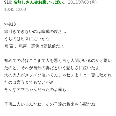
916:
名無しさん＠お腹いっぱい。
2013/07/08 (月)
10:45:12.00
>>913
線引きできないのは喧嘩の度さ…
うちのはヒスに近いかな
暴.言.、罵声、罵倒は朝飯前だよ
初めての時はここまで人を悪く言う人間がいるのかと驚い
たのと、それが自分の妻だという悲しさに泣いたよ
大の大人がメソメソ泣いてんじゃねぇよ！と、更に吐かれ
たのは言うまでもないがw
そんなアマちゃんだったのよ俺も
子供二人いるんだね、その子達の将来も心配だね