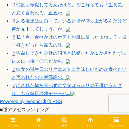
何度も転職してるんだけど、どこ行っても「生意気」
と悪く言われる。正直わ...
ある友達は面白くて、いると場が盛り上がるんだけど
何か見下してしまう。か...
私「今、食べかけのポテトお皿に戻したよね…？」彼
「好きだったら彼氏の唾...
告白してきた会社の同僚と結婚したが１か月たたずに
レスに→俺「〇〇だから...
彼女の誕生日のリクエストに美味しいものが食べたい
と言われたので最高峰の...
出された物を食べずに文句ばっかりの子供にうんざ
り。もう毎日冷凍チャーハ...
Powered by livedoor 相互RSS
■逆アクセスランキング
メニュー
ホーム
検索
トップ
サイドバー