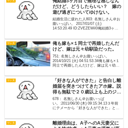
俺結婚3ヶ月目で無理な感じなん
サレ夫
だけど、どうしたらいい？ 嫁の
遊び過ぎについてゆけない。
結婚生活に疲れた人803: 名無しさん＠お
腹いっぱい。 2017/01/07 (土)
14:53:20.49 ID:ZVEZEWiI0俺結婚3ヶ月
目で無理な感じなんだけど、どうしたら
いい？もうちょい堪えてみるべき？堪え
性がないのだろうか。子...
俺も嫁も×１同士で再婚したんだ
サレ夫
けど、嫁は元々幼馴染だった。
751: 名無しさん＠お腹いっぱい。
2014/10/21 (火) 04:51:53.34俺も嫁も×１
同士で再婚したんだけど、嫁は元々幼馴
染だった。嫁姉と俺姉が同級生で、俺と
嫁も同じく同級生。中学卒業までずっと
一緒だったけど、俺も嫁も当時は...
「好きな人ができた」と告白し離
サレ夫
婚届を突きつけてきたアホ嫁。説
得も無駄で２０歳以上も上のジー
様のところに行ってしまった
678： 名無しさん＠お腹いっぱ
い。:2011/06/30 (木) 09:15:34.13３年前
にテメーから「好きな人ができた」と告
白し離婚届を突きつけてきたアホ嫁のこ
と。説得も無駄で２０歳以上も上のジー
様のところに行ってしまった。ジー様
離婚理由は、A子へのA元妻父に
サレ夫
は...