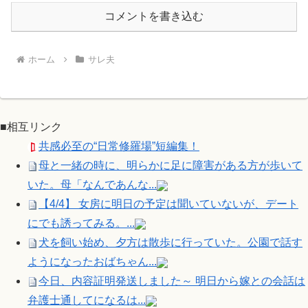
コメントを書き込む
ホーム
サレ夫
■相互リンク
共感必至の“日常修羅場”短編集！
母と一緒の時に、明らかに足に障害がある方が歩いて
いた。母「なんであんな...
【4/4】 女房に明日の予定は聞いていないが、デート
にでも誘ってみる。...
犬を飼い始め、夕方は散歩に行っていた。公園で話す
ようになったおばちゃん...
今日、内容証明発送しました～ 明日から嫁との会話は
弁護士通してになるは...