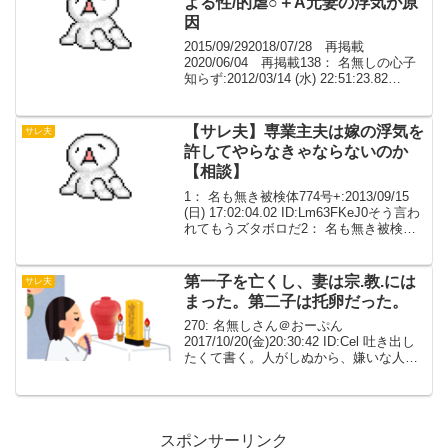
よる性/的虐○＋A元妻の浮気が原
因
2015/09/292018/07/28 再掲載
2020/06/04 再掲載138： 名無しの心子
知らず:2012/03/14 (水) 22:51:23.82
IDlDumDLRX流れ豚切りｽﾏｿ人物俺
（♂25)A（♂25)A子（♀１）A元...
【サレ夫】専業主夫は嫁の浮気を
サレ夫
許してやらなきゃならないのか
【相談】
1： 名も無き被検体774号+:2013/09/15
(日) 17:02:04.02 ID:Lm63FKeJ0そう言わ
れてもうズタボロだ2： 名も無き被検体
774号+:2013/09/15 (日) 17:02:38.77
ID:fYuCbf...
第一子を亡くし、妻は宗.教.には
サレ夫
まった。第二子は托卵だった。
270: 名無しさん＠おーぷん
2017/10/20(金)20:30:42 ID:Cel 吐き出し
たくて書く。人がしぬから、嫌いな人は
読まないでほしい。 俺と嫁は、中学校か
ら一緒で高校から付き合いだし、嫁が短
大にいって就職後２年、俺が大学卒...
スポンサーリンク