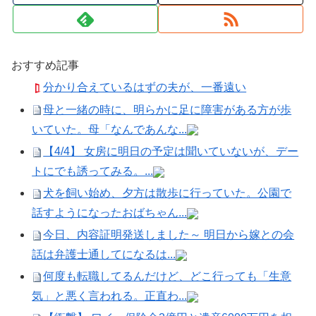
おすすめ記事
分かり合えているはずの夫が、一番遠い
母と一緒の時に、明らかに足に障害がある方が歩
いていた。母「なんであんな...
【4/4】 女房に明日の予定は聞いていないが、デー
トにでも誘ってみる。...
犬を飼い始め、夕方は散歩に行っていた。公園で
話すようになったおばちゃん...
今日、内容証明発送しました～ 明日から嫁との会
話は弁護士通してになるは...
何度も転職してるんだけど、どこ行っても「生意
気」と悪く言われる。正直わ...