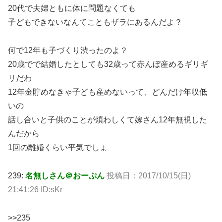
20代で夫婦ともに体に問題なくても
子どもできないなんてこともザラにあるんだよ？
何で12年も子づくり渋ったのよ？
20歳でで結婚したとしても32歳って赤んぼ産めるギリギ
リだわ
12年金貯めなきゃ子ども産めないって、どんだけ年収低
いの
話し合いと子供のことが煩わしくて嫁さん12年無視した
んだから
1回の離婚くらい平気でしょ
239:
名無しさん＠おーぷん
投稿日：2017/10/15(日)
21:41:26 ID:sKr
>>235