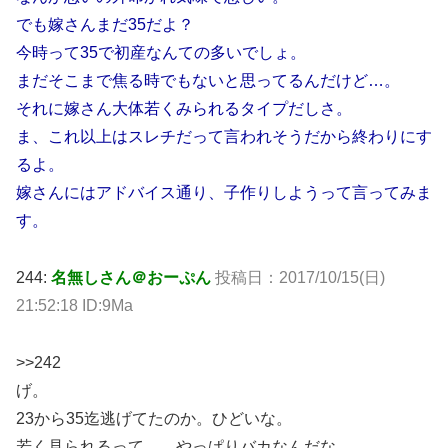
でも嫁さんまだ35だよ？
今時って35で初産なんての多いでしょ。
まだそこまで焦る時でもないと思ってるんだけど…。
それに嫁さん大体若くみられるタイプだしさ。
ま、これ以上はスレチだって言われそうだから終わりにす
るよ。
嫁さんにはアドバイス通り、子作りしようって言ってみま
す。
244:
名無しさん＠おーぷん
投稿日：2017/10/15(日)
21:52:18 ID:9Ma
>>242
げ。
23から35迄逃げてたのか。ひどいな。
若く見られるって…。やっぱりバカなんだな。