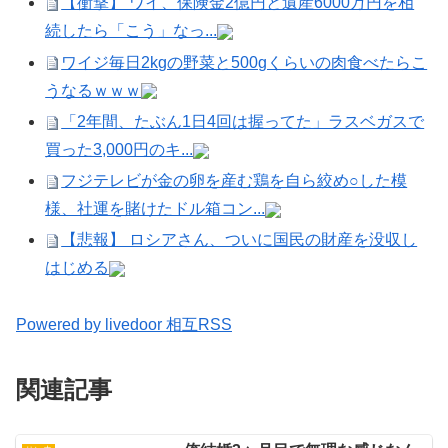
【衝撃】 ワイ、保険金2億円と遺産6000万円を相
続したら「こう」なっ...
ワイジ毎日2kgの野菜と500gくらいの肉食べたらこ
うなるｗｗｗ
「2年間、たぶん1日4回は握ってた」ラスベガスで
買った3,000円のキ...
フジテレビが金の卵を産む鶏を自ら絞め○した模
様、社運を賭けたドル箱コン...
【悲報】 ロシアさん、ついに国民の財産を没収し
はじめる
Powered by livedoor 相互RSS
関連記事