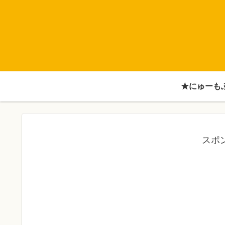
★にゅーも
スポ