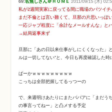
69:
名無しさん＠ＨＯＭＥ
2011/09/15 (木) 02:5
私が2週間実家に戻ってる間に職場のバツイチ
まだ不倫とは言い難くて、旦那の片思いっぽ
一応ジャブ程度に「余計なメールすんな」と
→結局返事来ず
旦那に「あの日以来仕事がしにくくなった」と
ルは一切してない”と、今日も再度確認した時
ばーかｗｗｗｗｗｗｗｗｗ
こっちは全部把握してるっつーの
で、来週明けあたりにまたババアに「まだう
の事言ってねー」と凸メする予定