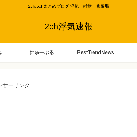
2ch,5chまとめブログ 浮気・離婚・修羅場
2ch浮気速報
ふ
にゅーぷる
BestTrendNews
ンサーリンク