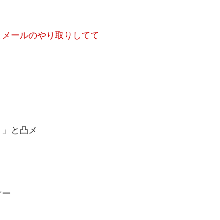
とメールのやり取りしてて
」
？」と凸メ
けー