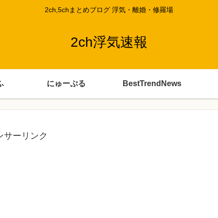
2ch,5chまとめブログ 浮気・離婚・修羅場
2ch浮気速報
ふ
にゅーぷる
BestTrendNews
ンサーリンク