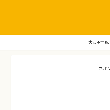
★にゅーも
スポ