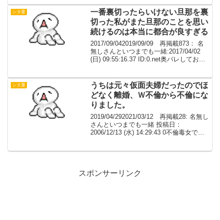
っと遊んでおけばよかったと後悔自分と
同じ年頃の女○は恋愛し...
一番裏切ったらいけない旦那を裏
シタ妻
切った私がまた旦那のことを思い
続けるのは本当に都合が良すぎる
2017/09/042019/09/09 再掲載873： 名
無しさんといつまでも一緒:2017/04/02
(日) 09:55:16.37 ID:0.net奥バレしてお互
いに離婚ってなってたけど私の旦那は相
当落ち込んでて、とりあえず別居で考...
うちは元々仮面夫婦だったのでほ
シタ妻
どなく離婚、Ｗ不倫から不倫にな
りました。
2019/04/292021/03/12 再掲載28: 名無し
さんといつまでも一緒 投稿日：
2006/12/13 (水) 14:29:43 0不倫毒女で
す、大変でしたね。うちは元々仮面夫婦
だったのでほどなく離婚、Ｗ不倫から不
倫になりました。...
スポンサーリンク