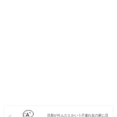
旦那がﾀﾋんだとかいう子連れ女の家に旦