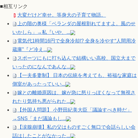
■相互リンク
大変だけど幸せ。等身大の子育て物語。
上の階の奥様「ベランダの屋根割れてますよ。風のせ
いかしら」→私『いや、...
電気代1時間16円で全身冷却!? 全身を冷やす“人間用冷
蔵庫”『ど冷え...
スポーツにもに打ち込んで結構いい高校、国立大まで
いったのになんであんな...
【一夫多妻制】 日本の伝統を考えても、裕福な家庭は
側室があったっていい...
嫁との離婚原因は、嫁が急に怒りっぽくなって無視さ
れたり気持ち悪がられた...
【外国人問題】 小野田紀美大臣「議論すべき時だ」
→SNS「まだ議論もし...
【涙腺崩壊】私の父はものすごく無口で会話らしい会
話はしたことがなかった...