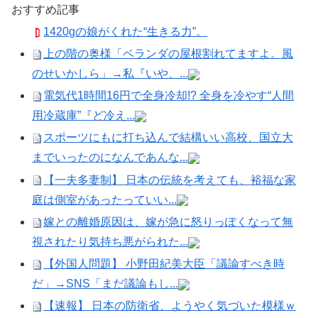
おすすめ記事
1420gの娘がくれた“生きる力”。
上の階の奥様「ベランダの屋根割れてますよ。風
のせいかしら」→私『いや、...
電気代1時間16円で全身冷却!? 全身を冷やす“人間
用冷蔵庫”『ど冷え...
スポーツにもに打ち込んで結構いい高校、国立大
までいったのになんであんな...
【一夫多妻制】 日本の伝統を考えても、裕福な家
庭は側室があったっていい...
嫁との離婚原因は、嫁が急に怒りっぽくなって無
視されたり気持ち悪がられた...
【外国人問題】 小野田紀美大臣「議論すべき時
だ」→SNS「まだ議論もし...
【速報】 日本の防衛省、ようやく気づいた模様ｗ