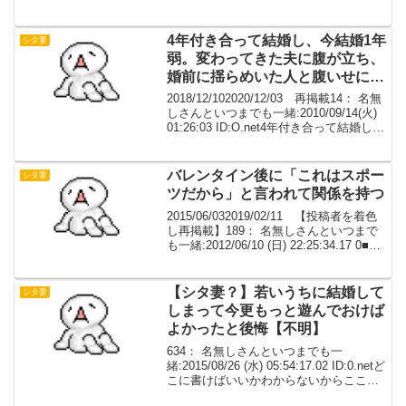
どうやらバレたみたい顔に出ちゃうから
旦那は何とか大目に見てくれないかな～
530： 名無し...
4年付き合って結婚し、今結婚1年
シタ妻
弱。変わってきた夫に腹が立ち、
婚前に揺らめいた人と腹いせに昨
日浮気した。
2018/12/102020/12/03 再掲載14： 名無
しさんといつまでも一緒:2010/09/14(火)
01:26:03 ID:O.net4年付き合って結婚し、
今結婚1年弱。 変わってきた夫に腹が立
ち、婚前に揺らめいた人と腹いせに昨...
バレンタイン後に「これはスポー
シタ妻
ツだから」と言われて関係を持つ
2015/06/032019/02/11 【投稿者を着色
し再掲載】189： 名無しさんといつまで
も一緒:2012/06/10 (日) 22:25:34.17 0■相
談です■彼40代前半既婚子あり、私20代
後半既婚子なし（夫は単身赴任）。同
じ...
【シタ妻？】若いうちに結婚して
シタ妻
しまって今更もっと遊んでおけば
よかったと後悔【不明】
634： 名無しさんといつまでも一
緒:2015/08/26 (水) 05:54:17.02 ID:0.netど
こに書けばいいかわからないからここに
書く若いうちに結婚してしまって今更も