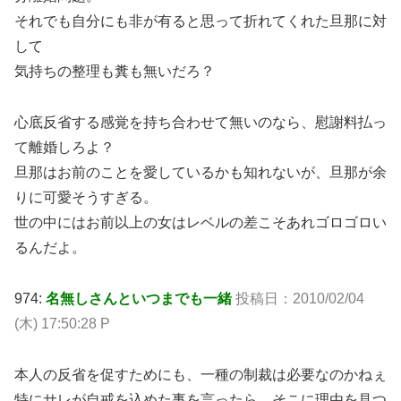
それでも自分にも非が有ると思って折れてくれた旦那に対
して
気持ちの整理も糞も無いだろ？
心底反省する感覚を持ち合わせて無いのなら、慰謝料払っ
て離婚しろよ？
旦那はお前のことを愛しているかも知れないが、旦那が余
りに可愛そうすぎる。
世の中にはお前以上の女はレベルの差こそあれゴロゴロい
るんだよ。
974:
名無しさんといつまでも一緒
投稿日：2010/02/04
(木) 17:50:28 P
本人の反省を促すためにも、一種の制裁は必要なのかねぇ
特にサレが自戒を込めた事を言ったら、そこに理由を見つ