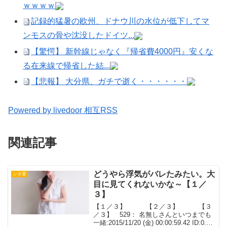
ｗｗｗｗ
記録的猛暑の欧州、ドナウ川の水位が低下してマ
ンモスの骨や沈没したドイツ...
【驚愕】 新幹線じゃなく『帰省費4000円』安くな
る在来線で帰省した結...
【悲報】 大分県、ガチで逝く・・・・・・
Powered by livedoor 相互RSS
関連記事
どうやら浮気がバレたみたい。大
シタ妻
目に見てくれないかな～【１／
３】
【１／３】 【２／３】 【３
／３】 529： 名無しさんといつまでも
一緒:2015/11/20 (金) 00:00:59.42 ID:0.net