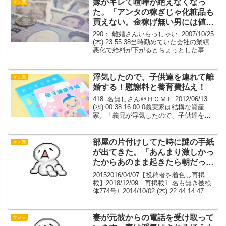
嫁がキレて喧嘩が絶えなくなっ
サレ夫
取るの...
た。「アンタの稼ぎじゃ化粧品も
買えない。金稼げ無い男には値打
ちがない」
290： 離婚さんいらっしゃい: 2007/10/25
(木) 23:55:38当時勤めていた会社の業績
悪化で給料が下がるとちょっとした事で
嫁がキレて喧嘩が絶えなくなった。それ
を嫌ったのと、このままでは不味いと思
い土日はバイトに出ていたのだ...
浮気したので、子供達を連れて離
サレ夫
婚する！慰謝料と養育費払え！
418: 名無しさん＠ＨＯＭＥ 2012/06/13
(水) 00:38:16.00 0義実家は結構な資産
家。「義兄が浮気したので、子供達を連
れて離婚する！慰謝料と養育費払え！
今住んでるマンションと、これからの収
入のために都内の駐車場を４...
部屋の片付けしてた時に謎の手紙
サレ夫
が出てきた。「あんまり激しかっ
たからあのまま起きたら朝だった
よワラ」
20152016/04/07【投稿者を着色し再掲
載】2018/12/09 再掲載1: 名も無き被検
体774号+ 2014/10/02 (木) 22:44:14.47
IDB4AiF5fOたったら書く なお書き貯め
てないので亀さんだけど誰か聞...
妻が元彼からの電話を受け取って
サレ夫