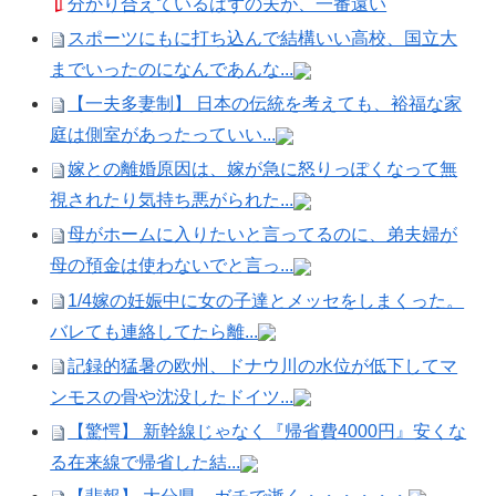
分かり合えているはずの夫が、一番遠い
スポーツにもに打ち込んで結構いい高校、国立大
までいったのになんであんな...
【一夫多妻制】 日本の伝統を考えても、裕福な家
庭は側室があったっていい...
嫁との離婚原因は、嫁が急に怒りっぽくなって無
視されたり気持ち悪がられた...
母がホームに入りたいと言ってるのに、弟夫婦が
母の預金は使わないでと言っ...
1/4嫁の妊娠中に女の子達とメッセをしまくった。
バレても連絡してたら離...
記録的猛暑の欧州、ドナウ川の水位が低下してマ
ンモスの骨や沈没したドイツ...
【驚愕】 新幹線じゃなく『帰省費4000円』安くな
る在来線で帰省した結...