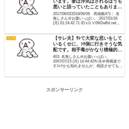
います。妻は浮気はされるほうも
悪いと語っていたこともありまし
た
2017/06/022019/06/09 再掲載471： 名
無しさん＠お腹いっぱい。:2017/01/16
(月) 01:24:42.71 ID:xＤⅤ0W2wBd.net質
問です妻が元彼からの電話を受け取って
います今日も先ほど（夜中の１時...
【サレ夫】ｻﾚて大変な思いをして
サレ夫
いるくせに、ｼﾀ側に行きそうな気
配です。相手毒がかなり積極的で
自制心に自信がありません【不
403: 名無しさん＠お腹いっぱい。
明】
2007/07/23 (月) 14:44:42ｻﾚ夫＠再構築で
すｽﾚﾁかも知れませんが、相談させてもら
えますか？ｻﾚて大変な思いをしているく
せに、ｼﾀ側に行きそうな気配ですまだ、
その段階では無いですが、...
スポンサーリンク