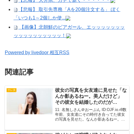
【悲報】 大分県、ガチで逝く・・・・・・
【悲報】 取引先専務「Aを20個注文する」 ぼく
「いつも1～2個しか使...
【画像】北朝鮮のビアガール、エッッッッッッッ
ッッッッッッッッッッ！
Powered by livedoor 相互RSS
関連記事
彼女の写真を女友達に見せた「な
サレ夫
んか影あるねー。美人だけど」
その彼女を結婚したのだが…
11: 名無しさん＠おーぷん ID:OJF.io.r8数
年前、女友達にその時付き合ってた彼女
の写真を見せた。なんか影あるねー。美
人だけど。だから魅力的に見えるんだろ
うな。でもん～ちょっとこれは気にな
る。と言われた。ムカついて以後連絡を