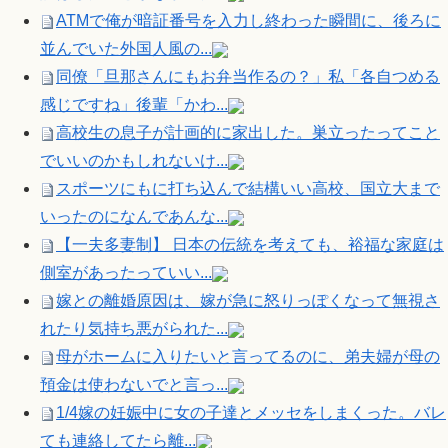
ATMで俺が暗証番号を入力し終わった瞬間に、後ろに
並んでいた外国人風の...
同僚「旦那さんにもお弁当作るの？」私「各自つめる
感じですね」後輩「かわ...
高校生の息子が計画的に家出した。巣立ったってこと
でいいのかもしれないけ...
スポーツにもに打ち込んで結構いい高校、国立大まで
いったのになんであんな...
【一夫多妻制】 日本の伝統を考えても、裕福な家庭は
側室があったっていい...
嫁との離婚原因は、嫁が急に怒りっぽくなって無視さ
れたり気持ち悪がられた...
母がホームに入りたいと言ってるのに、弟夫婦が母の
預金は使わないでと言っ...
1/4嫁の妊娠中に女の子達とメッセをしまくった。バレ
ても連絡してたら離...