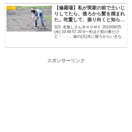
婚）の子供を妊娠する。病弱故産んだら
自分は氏ぬかもしれないので...
【修羅場】私が実家の前で土いじ
シタ妻
りしてたら、後ろから髪を掴まれ
た。吃驚して、振り向くと知らな
い男がドナっていた。
323: 名無しさん＠ＨＯＭＥ 2013/09/25
(水) 10:49:57.20 0一年ほど前の事だけ
ど・・・。妹の(元)夫に後ろからいきなり
襲い掛かられた事。 私が実家の前で土い
じりしてたら、後ろから髪を掴まれた。
吃驚して、振り向くと...
スポンサーリンク