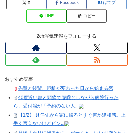
X
Facebook
はてブ
LINE
コピー
2ch浮気速報をフォローする
おすすめ記事
先輩と後輩、距離が変わった日から始まる恋
40度近い熱と頭痛で朦朧としながら病院行った
ら、受付嬢が「予約のない人...
【1/2】 赴任先から家に帰るとすぐ何か違和感。上
手く言えないけどピン...
兄嫁「正月に帰るから、ゲームと、いいお肉とｼ酉