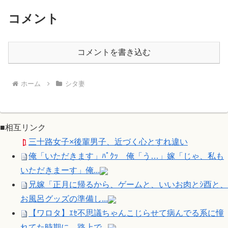
コメント
コメントを書き込む
ホーム
シタ妻
■相互リンク
三十路女子×後輩男子、近づく心とすれ違い
俺「いただきます」ﾊﾟｸｯ 俺「う…」嫁「じゃ、私も
いただきまーす」俺...
兄嫁「正月に帰るから、ゲームと、いいお肉とｼ酉と、
お風呂グッズの準備し...
【ワロタ】ｴｾ不思議ちゃんこじらせて病んでる系に憧
れてた時期に、路上で...