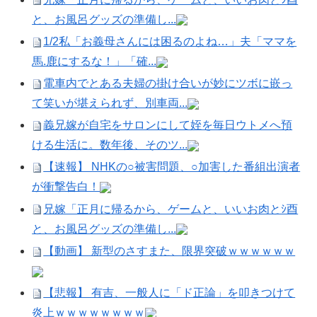
と、お風呂グッズの準備し...
1/2私「お義母さんには困るのよね…」夫「ママを
馬.鹿にするな！」「確...
電車内でとある夫婦の掛け合いが妙にツボに嵌っ
て笑いが堪えられず、別車両...
義兄嫁が自宅をサロンにして姪を毎日ウトメへ預
ける生活に。数年後、そのツ...
【速報】 NHKの○被害問題、○加害した番組出演者
が衝撃告白！
兄嫁「正月に帰るから、ゲームと、いいお肉とｼ酉
と、お風呂グッズの準備し...
【動画】 新型のさすまた、限界突破ｗｗｗｗｗｗ
【悲報】 有吉、一般人に「ド正論」を叩きつけて
炎上ｗｗｗｗｗｗｗｗ