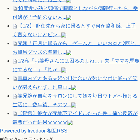
40度近い熱と頭痛で朦朧としながら病院行ったら、受
付嬢が「予約のない人...
【1/2】 赴任先から家に帰るとすぐ何か違和感。上手
く言えないけどピン...
兄嫁「正月に帰るから、ゲームと、いいお肉とｼ酉と、
お風呂グッズの準備し...
1/2私「お義母さんには困るのよね…」夫「ママを馬鹿
にするな！」「確か...
電車内でとある夫婦の掛け合いが妙にツボに嵌って笑
いが堪えられず、別車両...
義兄嫁が自宅をサロンにして姪を毎日ウトメへ預ける
生活に。数年後、そのツ...
【驚愕】彼女が元地下アイドルだった件→俺の反応が
最悪だった結果ｗｗｗｗ
Powered by livedoor 相互RSS
■逆アクセスランキング