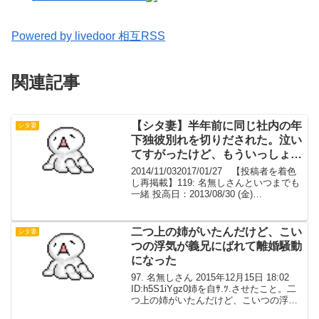
Powered by livedoor 相互RSS
関連記事
【シタ妻】半年前に同じ社内の年
シタ妻
下独彼別れを切りだされた。泣い
てすがったけど、もういっしょに
いられない、と。【不明】
2014/11/032017/01/27 【投稿者を着色
し再掲載】119: 名無しさんといつまでも
一緒 投高日：2013/08/30 (金)
15:08:08.87半年前に同じ社内の年下独彼
別れを切りだされた。泣いてすがったけ
ど、もういっし...
二つ上の姉がいたんだけど、こい
シタ妻
つの浮気が義兄にばれて離婚騒動
になった
97. 名無しさん 2015年12月15日 18:02
ID:h5S1iYgz0姉を自ｻ.ﾂ.させたこと。二
つ上の姉がいたんだけど、こいつの浮気
が義兄にばれて離婚騒動になった時に、