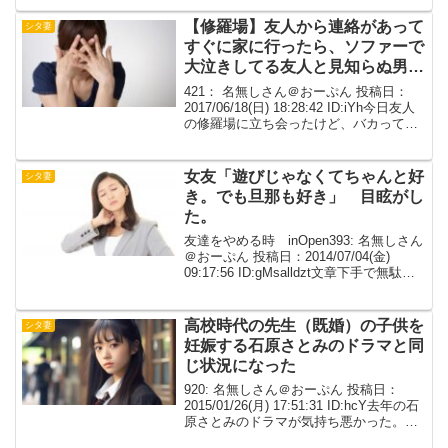
「子供にはいいお母さんだったって嘘つ
いてやるからﾀﾋね」「葬...
【修羅場】友人から連絡があって
シタ妻
すぐに家に行ったら、ソファーで
大泣きしてる友人と見知らぬ男が
床に正座していた
421： 名無しさん＠おーぷん 投稿日：
2017/06/18(日) 18:28:42 ID:iYh今日友人
の修羅場に立ち会ったけど、バカってと
ことんバカよね。中学3年からの仲だか
ら、もう15年の付き合いになるのかぁ。
お互いのことを知ってると...
女友「遊びじゃなくてちゃんと好
シタ妻
き。でも旦那も好き」 目眩がし
た。
友達をやめる時 inOpen393: 名無しさん
＠おーぷん 投稿日：2014/07/04(金)
09:17:56 ID:gMsalldzt文章下手で無駄に
長いです。そしてよくある話なのかも。
元友人Ａが不倫してた。私とＡとＡ旦那
は大学の同期生...
高校時代の先生（既婚）の子供を
シタ妻
妊娠する石原さとみのドラマと同
じ状況になった
920: 名無しさん＠おーぷん 投稿日：
2015/01/26(月) 17:51:31 ID:hcY去年の石
原さとみのドラマが気持ち悪かった。自
由奔放で病弱な妹が高校時代の先生（既