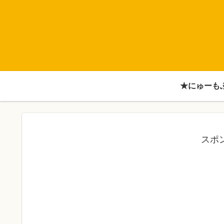
★にゅーも
スポ