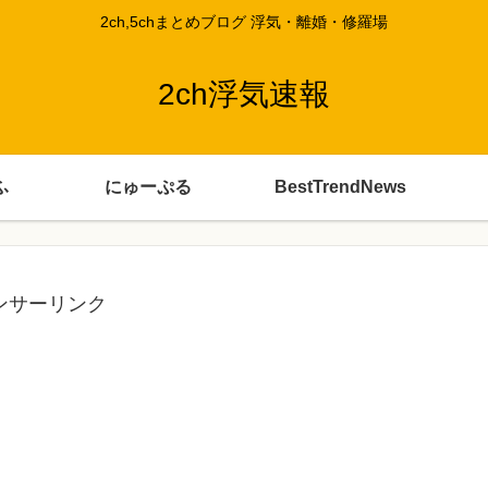
2ch,5chまとめブログ 浮気・離婚・修羅場
2ch浮気速報
ふ
にゅーぷる
BestTrendNews
ンサーリンク