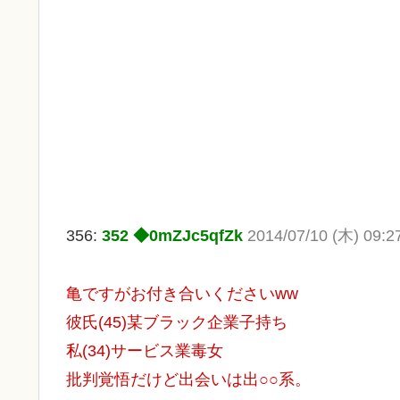
356:
352 ◆0mZJc5qfZk
2014/07/10 (木) 09:2
亀ですがお付き合いくださいww
彼氏(45)某ブラック企業子持ち
私(34)サービス業毒女
批判覚悟だけど出会いは出○○系。