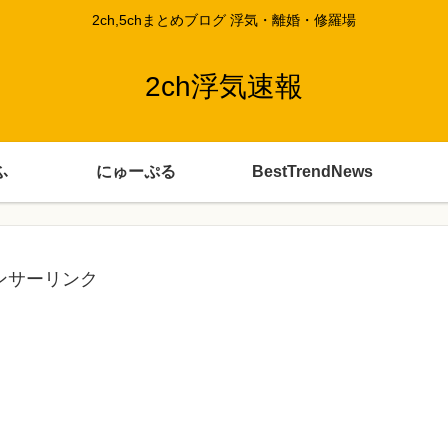
2ch,5chまとめブログ 浮気・離婚・修羅場
2ch浮気速報
ふ
にゅーぷる
BestTrendNews
ンサーリンク