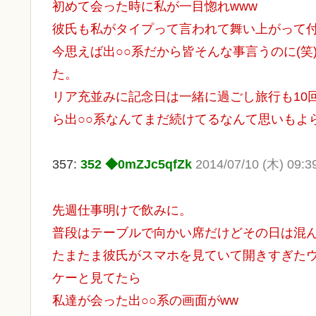
初めて会った時に私が一目惚れwww
彼氏も私がタイプって言われて舞い上がって
今思えば出○○系だから皆そんな事言うのに(
た。
リア充並みに記念日は一緒に過ごし旅行も10
ら出○○系なんてまだ続けてるなんて思いもよ
357:
352 ◆0mZJc5qfZk
2014/07/10 (木) 09:3
先週仕事明けで飲みに。
普段はテーブルで向かい席だけどその日は混
たまたま彼氏がスマホを見ていて開きすぎた
ケーと見てたら
私達が会った出○○系の画面がww