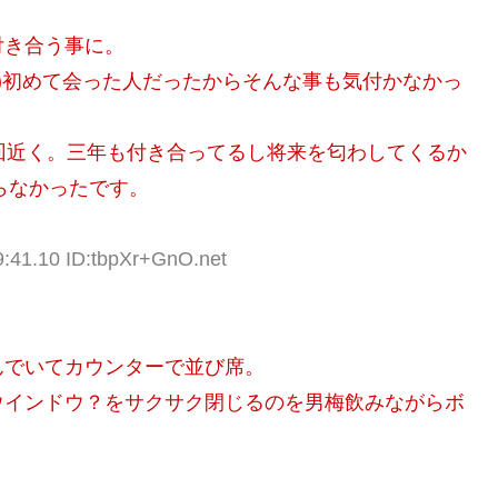
付き合う事に。
笑)初めて会った人だったからそんな事も気付かなかっ
回近く。三年も付き合ってるし将来を匂わしてくるか
らなかったです。
9:41.10 ID:tbpXr+GnO.net
んでいてカウンターで並び席。
ウインドウ？をサクサク閉じるのを男梅飲みながらボ