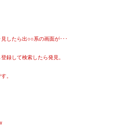
したら出○○系の画面が･･･
し登録して検索したら発見。
です。
w