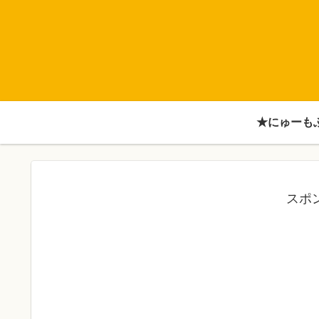
★にゅーも
スポ