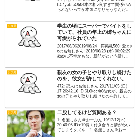
ID:4yeBiuO50ｲ本の相○良すぎて関係やめ
られないってか本気になりそうなんだけ
ど、どうしようID:/9Ipo83I0 の代行2：名
も無き被検体774号+：2014/03...
学生の頃にスーパーでバイトをし
シタ男
ていて、社員の年上の姉ちゃんに
可愛がられていた
2017/08/062019/08/24 再掲載580: 愛とﾀ
ﾋの名無しさん: 2010/06/23 (水) 00:02:29
微妙に不幸かもな、新郎がという話し。
学生の頃にスーパーでバイトをしてい
て、社員の年上の姉ちゃんに可愛がられ
ていた...
親友の女の子とやり取りし続けた
シタ男
のを、彼女が許してくれない。
472: 恋人は名無しさん 2017/11/05 (日)
17:26:42.16 ID:6L6kcc4r0彼女が、親友の
女の子とやり取りし続けたのを許してく
れない。親友に相談したり相談乗ったり
してたら、何度言ってもそれだけ毎日こ
そこそ電話と...
二股してるけど質問ある？
シタ男
1: 名無しさん＠おーぷん 19/12/12(木)
20:40:06 ID:d70長く付き合うと情がわい
てしまうクズや…2: 名無しさん＠おーぷ
ん 19/12/12(木) 20:40:23 ID:d70厳密に言