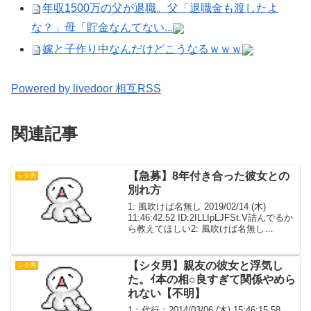
年収1500万の父が退職。父「退職金も渡したよ
な？」母「貯金なんてない...
嫁と子作り中なんだけどこうなるｗｗｗ
Powered by livedoor 相互RSS
関連記事
【急募】8年付き合った彼女との
シタ男
別れ方
1: 風吹けば名無し 2019/02/14 (木)
11:46:42.52 ID:2ILLIpLJFSt.V詰んでるか
ら教えてほしい2: 風吹けば名無し
2019/02/14 (木) 11:47:04.87
ID:JvFBFcWw0St.V...
【シタ男】親友の彼女と浮気し
シタ男
た。ｲ本の相○良すぎて関係やめら
れない【不明】
1：代行：2014/03/06 (木) 15:46:15.58