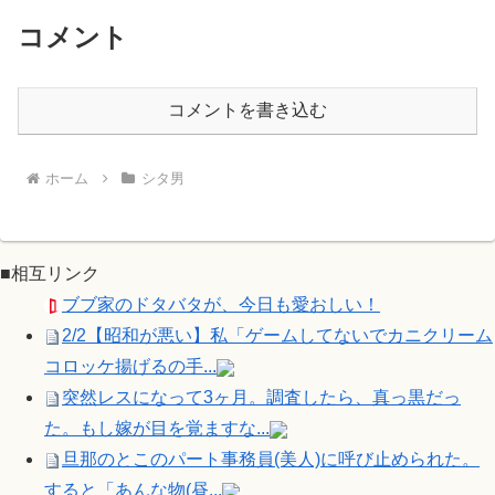
コメント
コメントを書き込む
ホーム
シタ男
■相互リンク
ブブ家のドタバタが、今日も愛おしい！
2/2【昭和が悪い】私「ゲームしてないでカニクリーム
コロッケ揚げるの手...
突然レスになって3ヶ月。調査したら、真っ黒だっ
た。もし嫁が目を覚ますな...
旦那のとこのパート事務員(美人)に呼び止められた。
すると「あんな物(昼...