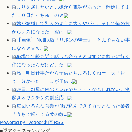
よりを戻したいと元嫁から電話があった。離婚してま
だ１０日だっちゅーのｗ
嫁が結婚して別人のように太りやがり、そして俺の方
からレスになった。嫁は...
【画像】 Netflix版『リボンの騎士』、とんでもない事
になるｗｗｗ...
職場で年齢も近く話しも合うＡとはすぐに飲みに行く
仲になったんだけど、た...
私「明日仕事だから子供たちよろしくねー」夫「お
う。分かった」→夫が子供...
昨日、部屋に例のアレがでた・・・かもしれない。寝
起き＆ワクチンの副反応...
毎回いろんな営業が飛び込んできてカッとなった業者
「うちで飼ってる犬の散...
Powered by livedoor 相互RSS
■逆アクセスランキング