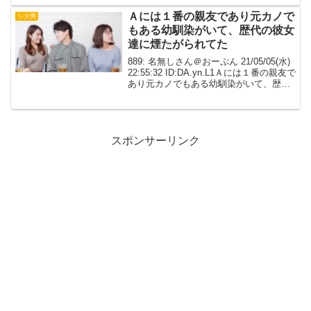
えば両方とも好きじゃないという...
Ａには１番の親友であり元カノで
シタ男
もある幼馴染がいて、歴代の彼女
達に煙たがられてた
889: 名無しさん＠おーぷん 21/05/05(水)
22:55:32 ID:DA.yn.L1Ａには１番の親友で
あり元カノでもある幼馴染がいて、歴代
の彼女達に煙たがられてた。二人が付き
合っていたのは中学時代の半年だけで、
今は微塵も恋愛感情...
スポンサーリンク