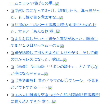
ームコロッケ揚げるの手...
突然レスになって3ヶ月。調査したら、真っ黒だっ
た。もし嫁が目を覚ますな...
旦那のとこのパート事務員(美人)に呼び止められ
た。すると「あんな物(昼...
よりを戻したいと元嫁から電話があった。離婚し
てまだ１０日だっちゅーのｗ
嫁が結婚して別人のように太りやがり、そして俺
の方からレスになった。嫁は...
【画像】 Netflix版『リボンの騎士』、とんでもな
い事になるｗｗｗ...
【放送事故】 昔のドラマのレ◯プシーン、今見る
とアウトすぎる・・・
エネ夫に離婚を突きつけたら私の職場(法律事務所)
に乗り込んできた 堂々...