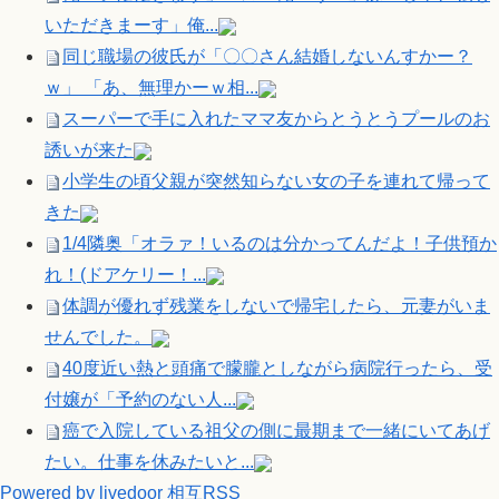
いただきまーす」俺...
同じ職場の彼氏が「〇〇さん結婚しないんすかー？
ｗ」 「あ、無理かーｗ相...
スーパーで手に入れたママ友からとうとうプールのお
誘いが来た
小学生の頃父親が突然知らない女の子を連れて帰って
きた
1/4隣奥「オラァ！いるのは分かってんだよ！子供預か
れ！(ドアケリー！...
体調が優れず残業をしないで帰宅したら、元妻がいま
せんでした。
40度近い熱と頭痛で朦朧としながら病院行ったら、受
付嬢が「予約のない人...
癌で入院している祖父の側に最期まで一緒にいてあげ
たい。仕事を休みたいと...
Powered by livedoor 相互RSS