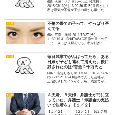
605: 名無しさん＠おーぷん 投稿日：
2018/03/13(火) 13:09:39 ID:Efj前提として
私は浮気や不倫が子供の頃から嫌いだっ
た。身近にそういう話はなかったので、
たぶんテレビドラマなどで見て嫌悪感を
持ったと思う。中学で知り...
不倫の果ての子って、やっぱり歪
その他
んでる
684: 可愛い奥様 2011/12/27 (火)
11:39:19.31 ID:I/iTr48+O不倫の果ての子
って、やっぱり歪んでる。私が妊娠５ヵ
月まで働いていた会社にいた女性はどこ
ぞの愛/人の娘だった。私の妊娠が解ると
わざわざ私を指名...
毎日残業でがんばってたら、ある
その他
日嫁が子ども連れて消えた。後に
残されたのはｲ昔金２千万円とい
う数字。
604： 名無しさん＠ＨＯＭＥ 2012/09/26
(水) 21:52:14.94 0新卒で入った会社が、
上場めざしてイケイケ。毎日残業でがん
ばってたら、ある日嫁が子ども連れて消
えた。後に残されたのはｲ昔金２千万円と
いう数字。しかも俺の名...
Ａ夫婦、Ｂ夫婦、弁護士が門に立
その他
っていた。弁護士「示談金の支払
いで決着を」【１／２】
【１／２】 【２／２】 522:名無