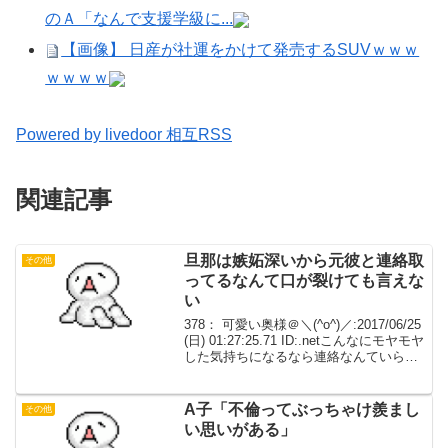
のＡ「なんで支援学級に...
【画像】 日産が社運をかけて発売するSUVｗｗｗ
ｗｗｗｗ
Powered by livedoor 相互RSS
関連記事
旦那は嫉妬深いから元彼と連絡取
その他
ってるなんて口が裂けても言えな
い
378： 可愛い奥様＠＼(^o^)／:2017/06/25
(日) 01:27:25.71 ID:.netこんなにモヤモヤ
した気持ちになるなら連絡なんていらな
かった５年くらいずっと彼の方から連絡
なかったけどきっと奥さまと幸せに暮ら
してるんだ...
A子「不倫ってぶっちゃけ羨まし
その他
い思いがある」