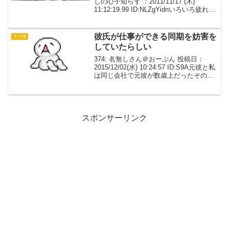
しの心子知らず ：2011/11/17 (木)
11:12:19.99 ID:NLZgYidnいろいろ疲れま
した。ここで愚痴らせてください。 書い
てたら長文になってしまいました。ごめ
んなさい。 フェイ...
彼氏が仕事ができる同期を妨害を
その他
していたらしい
374: 名無しさん＠おーぷん 投稿日：
2015/12/02(水) 10:24:57 ID:S9A元彼と私
は同じ会社で元彼が数歳上だったその元
彼には同期にすごく仕事ができる人がい
て、私も評判だけは耳にしていたところ
がある日その人が仕事でミス...
スポンサーリンク