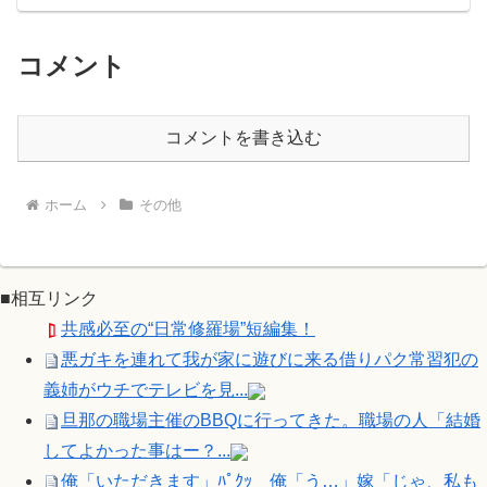
コメント
コメントを書き込む
ホーム
その他
■相互リンク
共感必至の“日常修羅場”短編集！
悪ガキを連れて我が家に遊びに来る借りパク常習犯の
義姉がウチでテレビを見...
旦那の職場主催のBBQに行ってきた。職場の人「結婚
してよかった事はー？...
俺「いただきます」ﾊﾟｸｯ 俺「う…」嫁「じゃ、私も