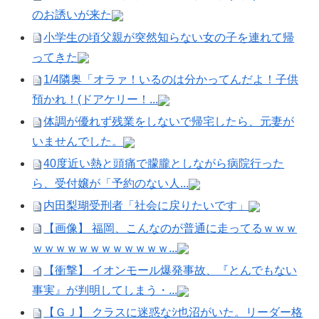
のお誘いが来た
小学生の頃父親が突然知らない女の子を連れて帰
ってきた
1/4隣奥「オラァ！いるのは分かってんだよ！子供
預かれ！(ドアケリー！...
体調が優れず残業をしないで帰宅したら、元妻が
いませんでした。
40度近い熱と頭痛で朦朧としながら病院行った
ら、受付嬢が「予約のない人...
内田梨瑚受刑者「社会に戻りたいです」
【画像】 福岡、こんなのが普通に走ってるｗｗｗ
ｗｗｗｗｗｗｗｗｗｗｗｗ...
【衝撃】 イオンモール爆発事故、『とんでもない
事実』が判明してしまう・...
【ＧＪ】 クラスに迷惑なｼ也沼がいた。リーダー格