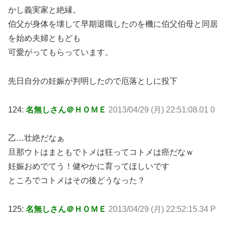
かし義実家と絶縁。
伯父が身体を壊して早期退職したのを機に伯父伯母と同居
を始め夫婦ともども
可愛がってもらっています。
先日自分の妊娠が判明したので厄落としに投下
124:
名無しさん＠ＨＯＭＥ
2013/04/29 (月) 22:51:08.01 0
乙…壮絶だなぁ
旦那ウトはまともでトメは狂ってコトメは癌だなｗ
妊娠おめでてう！健やかに育ってほしいです
ところでコトメはその後どうなった？
125:
名無しさん＠ＨＯＭＥ
2013/04/29 (月) 22:52:15.34 P