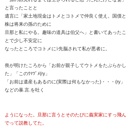
と言ったことと
遺言に「家土地現金はトメとコトメで仲良く使え。国債と
株は将来の孫のために
旦那と私にやる。趣味の道具は伯父へ」と書いてあったこ
とで少し不安定に
なったところでコトメにｼ先脳されて私が悪者に。
喪が明けたころから「お前が親子してウトメをたぶらかし
た」「このｳﾏﾂﾞﾒ(ry」
「お前は遺産もあるのに(実際は何もなかった)・・・(ry」
などの暴.言.を吐く
ようになった。旦那に言うとそのたびに義実家にすっ飛ん
でって説教してた。