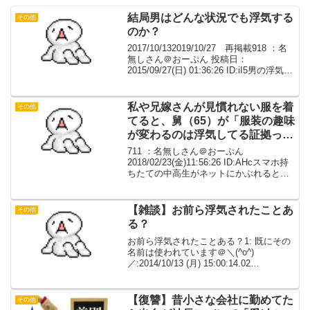
結局男はどんな状況でも浮気する
その他
のか？
2017/10/132019/10/27 再掲載918 ：名
無しさん＠おーぷん 投稿日：
2015/09/27(日) 01:36:26 ID:iI5男の浮気に
ついて深く考えてしまう。ここでも愚痴
や質問スレでたまに見かけるけど子蟻は
もう関係なし...
私や兄嫁さんが見慣れない服を着
その他
てると、舅（65）が「服装の趣味
が変わるのは浮気してる証拠って
言うよな（ﾆﾔﾆﾔ」
711 ：名無しさん＠おーぷん
2018/02/23(金)11:56:26 ID:AHcスマホ持
ちたての中高生がネットにかぶれるとい
うのはあるあるだろうけど我が家の場
合、舅（65）がかぶれ中…定年退職する
までは会社支給の携帯（二つ折りのや
【雑談】お前ら浮気されたことあ
その他
つ）...
る？
お前ら浮気されたことある？1: 既にその
名前は使われています＠＼(^o^)
／:2014/10/13 (月) 15:00:14.02
ID:11hLoj75.net最近連絡が途絶えがちだ
った彼女から電話がきて別れると言われ
た一ヶ月前から新しい...
【復讐】昔小さな会社に勤めてた
その他