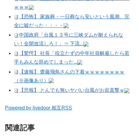
ｗｗｗ
【恐怖】 家族葬・一日葬なら安いという風潮、完
全に嘘だった・・・・
中国政府「台風１３号に三峡ダムが耐えられな
い！全開放流しろ！」⇒ 下流...
【驚愕】 社長「役立たずの中年社員解雇したら若
手もみんな辞めてしまった...
【速報】 齋藤飛鳥さんの下着ｗｗｗｗｗｗｗｗ
（※画像あり）
【悲報】 とんでも無いヤバい台風がお盆直撃ｗ
Powered by livedoor 相互RSS
関連記事