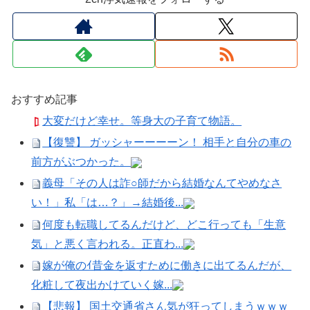
おすすめ記事
大変だけど幸せ。等身大の子育て物語。
【復讐】 ガッシャーーーーン！ 相手と自分の車の
前方がぶつかった。
義母「その人は詐○師だから結婚なんてやめなさ
い！」私「は…？」→結婚後...
何度も転職してるんだけど、どこ行っても「生意
気」と悪く言われる。正直わ...
嫁が俺のｲ昔金を返すために働きに出てるんだが、
化粧して夜出かけていく嫁...
【悲報】 国土交通省さん気が狂ってしまうｗｗｗ