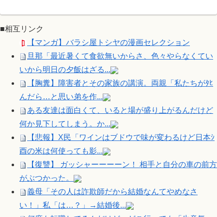
■相互リンク
【マンガ】バラシ屋トシヤの漫画セレクション
旦那「最近暑くて食欲無いからさ、色々やらなくてい
いから明日の夕飯はざる...
【胸糞】障害者とその家族の講演。両親「私たちがﾀﾋ
んだら…と思い弟を作...
ある友達は面白くて、いると場が盛り上がるんだけど
何か見下してしまう。か...
【悲報】X民「ワインはブドウで味が変わるけど日本ｼ
酉の米は何使っても影...
【復讐】 ガッシャーーーーン！ 相手と自分の車の前方
がぶつかった。
義母「その人は詐欺師だから結婚なんてやめなさ
い！」私「は…？」→結婚後...