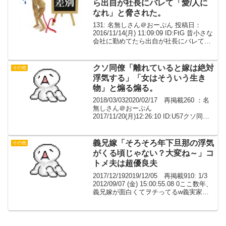
ら出自が社長にバレて「愛/人に
なれ」と脅された。
131: 名無しさん＠おーぷん 投稿日：
2016/11/14(月) 11:09:09 ID:FtG 昔小さな
会社に勤めてたら出自が社長にバレて
「愛/人になれ」と脅された。拒絶するな
ら「（出自を理由に？）辞めさせる」
と。 当然辞めた。一週間も...
クソ同僚「離れていると嫁は絶対
その他
浮気する」「女はそういう生き
物」と煽る煽る。
2018/03/032020/02/17 再掲載260 ：名
無しさん＠おーぷん
2017/11/20(月)12:26:10 ID:U57クソ同僚
の神経がわからん。Ａさんは単身赴任中
で妻子と別居。娘さんが難病で動かせな
いらしい。むろんＡさん一...
義兄嫁「そろそろ年下旦那の浮気
その他
がくる頃じゃない？大変ね～」コ
トメ夫は超優良夫
2017/12/192019/12/05 再掲載910: 1/3
2012/09/07 (金) 15:00:55.08 0ここ数年、
義兄嫁が面白くてヲチってるw義実家と
義兄一家が同居、うち夫婦（夫は次男）
は近距離別居。独身コトメも別居。 義...