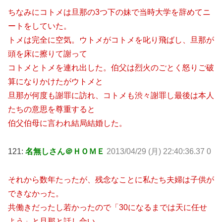
ちなみにコトメは旦那の3つ下の妹で当時大学を辞めてニ
ートをしていた。
トメは完全に空気。ウトメがコトメを叱り飛ばし、旦那が
頭を床に擦りて謝って
コトメとトメを連れ出した。伯父は烈火のごとく怒りご破
算になりかけたがウトメと
旦那が何度も謝罪に訪れ、コトメも渋々謝罪し最後は本人
たちの意思を尊重すると
伯父伯母に言われ結局結婚した。
121:
名無しさん＠ＨＯＭＥ
2013/04/29 (月) 22:40:36.37 0
それから数年たったが、残念なことに私たち夫婦は子供が
できなかった。
共働きだったし若かったので「30になるまでは天に任せ
よう」と旦那と話し合い