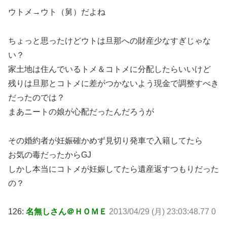
ウトメ→ウト（舅）だよね
ちょっと思ったけどウトは旦那への財産少なすぎじゃな
い？
家土地は住んでいるトメ＆コトメに分配したらいいけど
残りは旦那とコトメに差がつかないよう現金で調整すべき
だったのでは？
まあニートの娘が心配だったんだろうが
その婚約者が妊娠確かめず見切り発車で入籍してたら
お気の毒だったからGJ
しかし本当にコトメが妊娠してたら遺産返すつもりだった
の？
126:
名無しさん＠ＨＯＭＥ
2013/04/29 (月) 23:03:48.77 0