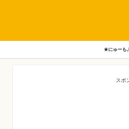
★にゅーも
スポ