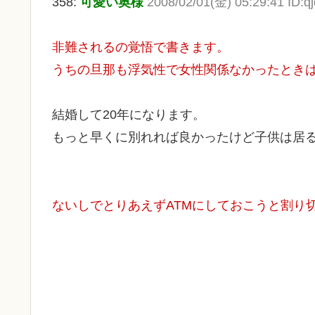
358:
可愛い奥様
2008/02/01(金) 05:29:41 ID:
非難されるの覚悟で書きます。
うちの旦那も浮気性で女性関係なかったとき
結婚して20年になります。
もっと早くに別れれば良かったけど子供は居
ないしでとりあえずATMにしておこうと割り