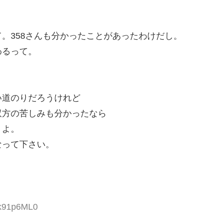
。358さんも分かったことがあったわけだし。
わるって。
い道のりだろうけれど
双方の苦しみも分かったなら
うよ。
なって下さい。
bk91p6ML0