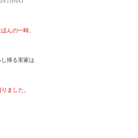
qjdX7znVO
はほんの一時。
るし帰る実家は
切りました。