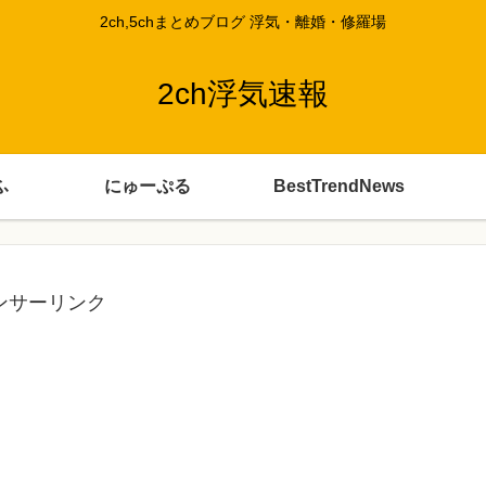
2ch,5chまとめブログ 浮気・離婚・修羅場
2ch浮気速報
ふ
にゅーぷる
BestTrendNews
ンサーリンク