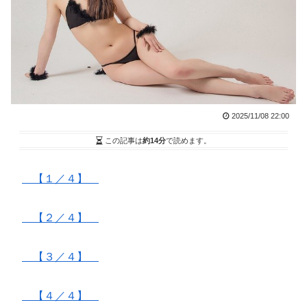
2025/11/08 22:00
この記事は
約14分
で読めます。
【１／４】
【２／４】
【３／４】
【４／４】