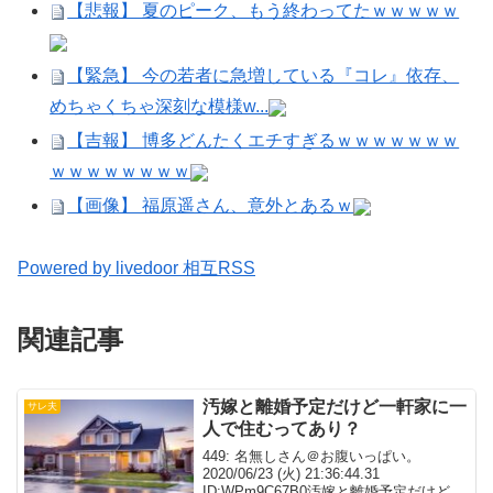
【悲報】 夏のピーク、もう終わってたｗｗｗｗｗ
【緊急】 今の若者に急増している『コレ』依存、
めちゃくちゃ深刻な模様w...
【吉報】 博多どんたくエチすぎるｗｗｗｗｗｗｗ
ｗｗｗｗｗｗｗｗ
【画像】 福原遥さん、意外とあるｗ
Powered by livedoor 相互RSS
関連記事
汚嫁と離婚予定だけど一軒家に一
サレ夫
人で住むってあり？
449: 名無しさん＠お腹いっぱい。
2020/06/23 (火) 21:36:44.31
ID:WPm9C67B0汚嫁と離婚予定だけど一