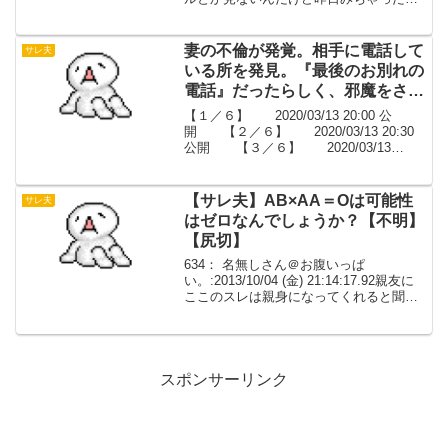
真っ黒でした。好き好き会いたい会いた
いだらけでﾈ果がキレイだったよとか色々
もう仕事が手に付かないし、胸...
妻の不倫が発覚。相手に電話して
サレ夫
いる所を発見。『最後のお別れの
電話』だったらしく、邪魔をされ
た、もうやっていけないと携帯だ
【１／６】 2020/03/13 20:00 公
け持って家を出た【５／６】
開 【２／６】 2020/03/13 20:30
公開 【３／６】 2020/03/13
21:00 公開 【４／６】
2020/03/13 21:30 公開 【５／
６】 2...
【サレ夫】AB×AA＝Oは可能性
サレ夫
はゼロなんでしょうか？【不明】
【尻切】
634： 名無しさん＠お腹いっぱ
い。:2013/10/04 (金) 21:14:17.92親友に
ここのスレは親身になってくれると聞い
て書き込みします早くに出来婚したので
すが自分は30代後半、嫁30歳前半、娘14
歳嫁の本当の血液型なんか皆さん...
スポンサーリンク