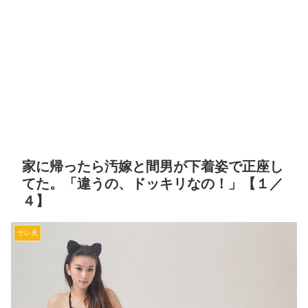
家に帰ったら汚嫁と間男が下着姿で正座し
てた。「違うの、ドッキリなの！」【１／
４】
サレ夫