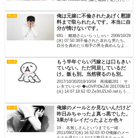
軒家に一人で住むってあり？ちな共有名
義子なし450: 名無しさん＠お腹いっぱ
い。 2020/06/23...
俺は元嫁に不倫されたあげく慰謝
サレ夫
料まで取られたんです。本当に自
分が情けないです。
681： 離婚さんいらっしゃい: 2008/10/29
(水) 07:50:38不倫された哀れな男たち。
自分を責めたり相手の男を責めんなよ。
自分の嫁をぶちのめせ683： 離婚さんい
らっしゃい: 2008/10/29 (水) 12:12:14...
もう半年ぐらい汚嫁とは口もきい
サレ夫
ていない。ただ同居しているだ
け。飯も別。当然寝るのも別。
2017/10/302019/10/04 再掲載281： サ
レ夫でいいや ◆xOVP/DkZ4I:2017/06/13
(火) 14:07:18.62 ID:Ze3tUZLh0.netもうど
うでも良いので書き込んでみる。俺
自営業 ４００...
俺嫁のメールとか見ないんだけど
サレ夫
昨日みちゃったよ真っ黒でした。
ﾈ果がキレイだったよとか色々
19： 名無しさんといつまでも一緒:
2011/09/27(水) 16:52:03 ID:O俺嫁のメー
ルとか見ないんだけど昨日みちゃったよ