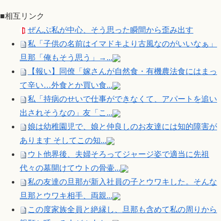
■相互リンク
ぜんぶ私が中心、そう思った瞬間から歪み出す
私「子供の名前はイマドキより古風なのがいいなぁ」
旦那「俺もそう思う」→...
【報い】同僚「嫁さんが自然食・有機農法食にはまっ
て辛い…外食とか買い食...
私「持病のせいで仕事ができなくて、アパートを追い
出されそうなの」友「こ...
娘は幼稚園児で、娘と仲良しのお友達には知的障害が
あります そしてこの知...
ウト他界後、夫婦そろってジャージ姿で適当に先祖
代々の墓開けてウトの骨壷...
私の友達の旦那が新入社員の子とウワキした。そんな
旦那とウワキ相手、両親...
この度家族全員と絶縁し、旦那も含めて私の周りから