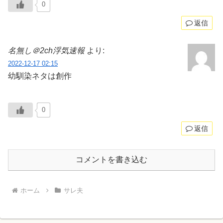
0
返信
名無し＠2ch浮気速報
より:
2022-12-17 02:15
幼馴染ネタは創作
0
返信
コメントを書き込む
ホーム
サレ夫