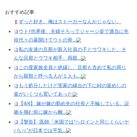
おすすめ記事
ずっと好き。俺はストーカーなんかじゃない。
ウトｲ也界後、夫婦そろってジャージ姿で適当に先
祖代々の墓開けてウトの骨...
私の友達の旦那が新入社員の子とウワキした。そ
んな旦那とウワキ相手、両親...
この度家族全員と絶縁し、旦那も含めて私の周り
から親類と呼べる人が１人も...
もう処分したけど実家の縁台の下に峠の釜めしの
釜がいくつも置いてあった
【4/4】 嫁が嫁の勤め先の社長と不輪している。証
拠を掴む前に嫁から離...
【警告】 医師「米国では”ヘロインと同じくらいヤ
バい○”が日本では平気...