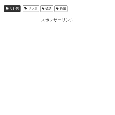
サレ男
サレ男
破談
長編
スポンサーリンク