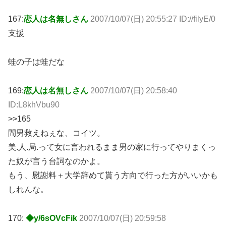
167:
恋人は名無しさん
2007/10/07(日) 20:55:27 ID://filyE/0
支援
蛙の子は蛙だな
169:
恋人は名無しさん
2007/10/07(日) 20:58:40
ID:L8khVbu90
>>165
間男救えねぇな、コイツ。
美.人.局.って女に言われるまま男の家に行ってやりまくっ
た奴が言う台詞なのかよ。
もう、慰謝料＋大学辞めて貰う方向で行った方がいいかも
しれんな。
170:
◆y/6sOVcFik
2007/10/07(日) 20:59:58