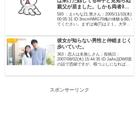
は呆けた顔してるM子と見知らぬ
親父が居ました。しかも両者ﾈ果
で！
593 ：え○ちな21.禁さん：2005/11/10(木)
00:05:31 ID:3mcmNMG70俺の体験を聞い
てください。まずは俺(T)は２１。大学三
年。彼女(M子)も２１。今年短大卒で某会
社勤務。M子と俺は大学のサークルで出
会いまし...
彼女が知らない男性と仲睦まじく
サレ男
歩いていた。
363：恋人は名無しさん：投稿日：
2007/08/02(木) 15:44:35 ID:JaAs2jDW0昔
の話で恐縮ですが、暇つぶしになればい
いかなと思い投稿させてもらいます。私
には大学1年から3年付き合っているTと
いう彼女がいたのですが。...
スポンサーリンク