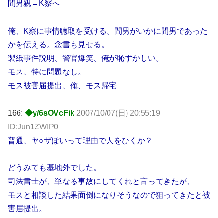
間男親→K察へ
俺、K察に事情聴取を受ける。間男がいかに間男であった
かを伝える。念書も見せる。
製紙事件説明、警官爆笑、俺が恥ずかしい。
モス、特に問題なし。
モス被害届提出、俺、モス帰宅
166:
◆y/6sOVcFik
2007/10/07(日) 20:55:19
ID:Jun1ZWIP0
普通、ヤ○ザぽいって理由で人をひくか？
どうみても基地外でした。
司法書士が、単なる事故にしてくれと言ってきたが、
モスと相談した結果面倒になりそうなので狙ってきたと被
害届提出。