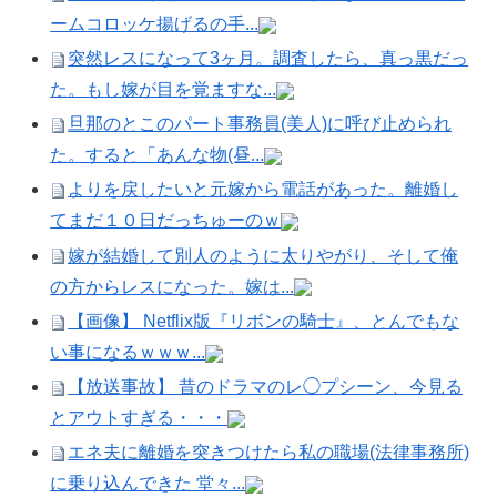
ームコロッケ揚げるの手...
突然レスになって3ヶ月。調査したら、真っ黒だっ
た。もし嫁が目を覚ますな...
旦那のとこのパート事務員(美人)に呼び止められ
た。すると「あんな物(昼...
よりを戻したいと元嫁から電話があった。離婚し
てまだ１０日だっちゅーのｗ
嫁が結婚して別人のように太りやがり、そして俺
の方からレスになった。嫁は...
【画像】 Netflix版『リボンの騎士』、とんでもな
い事になるｗｗｗ...
【放送事故】 昔のドラマのレ◯プシーン、今見る
とアウトすぎる・・・
エネ夫に離婚を突きつけたら私の職場(法律事務所)
に乗り込んできた 堂々...