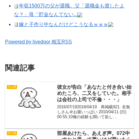
年収1500万の父が退職。父「退職金も渡したよ
な？」母「貯金なんてない...
嫁と子作り中なんだけどこうなるｗｗｗ
Powered by livedoor 相互RSS
関連記事
彼女が告白「あなたと付き合い始
サレ男
めたころ、二又をしていた。相手
は会社の上司で不倫・・・」
2016/07/192019/04/19 再掲載921: 名無
しさん＠お腹いっぱい 2010/04/11 (日)
00:55:10俺の経験も聞いて欲し
い・・・。もう8年前になるんだが、あの
時は気が狂いそうになった。嫁と付き合
って3年目（俺２...
部屋あけたら、あえぎ声。072中
サレ男