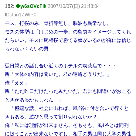
182:
◆y/6sOVcFik
2007/10/07(日) 21:48:04
ID:Jun1ZWIP0
モス、打撲のみ、骨折等無し、脳波も異常なし。
モスの体型は「はじめの一歩」の島袋をイメージしてくれ
たらいい。モスに腕相撲で勝てる奴がいるのが俺には信じ
られないくらいの男。
翌日親との話し合い近くのホテルの喫茶店で・・・
親「大体の内容は聞いた。君の連絡どうりだ。」
俺「ええ」
親「ただ昨日だけだったみたいだ。君にも間違いがおこる
ときがあるかもしれん。」
「極端な話、社会に出れば、風ｲ谷に付き合いで行くと
きもある。遊びと思って割り切れないか？」
俺「私には理解が出来ません。そもそも、風ｲ谷とは同列
に扱うことが出来ないですし、相手の男は同じ大学の男性