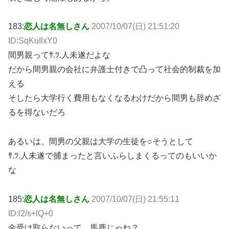
183:
恋人は名無しさん
2007/10/07(日) 21:51:20
ID:SqKuIlxY0
間男親ってｻ.ﾂ.人未遂だよな
だから間男親の会社に弁護士付きで凸って社会的制裁を加
える
そしたら大学行く費用もなくなるわけだから間男も辞めざ
るを得ないだろ
あるいは、間男の父親は大学の生徒を○そうとして
ｻ.ﾂ.人未遂で捕まったと言いふらしまくるってのもいいか
な
185:
恋人は名無しさん
2007/10/07(日) 21:55:11
ID:l2/s+lQ+0
金受け取らないって、馬鹿じゃね？