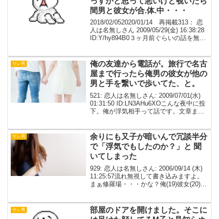
っすかと思って悪いけど覗いたら
間男と彼女が合.体.中・・・
2018/02/052020/01/14 再掲載313： 恋
人は名無しさん 2009/05/29(金) 16:38:28
ID:Y/hy894B0３ヶ月前ぐらいの話を無性
に書きたくなったのでカキコします少々
お待ちを320： 313 2009...
俺の友達から電話が。旅行で名古
サレ男
屋まで行ったら俺男の彼女が他の
男と手を繋いで歩いてた、と。
521: 恋人は名無しさん: 2009/07/01(水)
01:31:50 ID:LN3AHu6XOこんな夜中に投
下。俺が浮気相手って話です。文章まと
めるの苦手なんでちょっと長いです。す
みません。登場人物(当時)俺男…２１歳大
学生Ａ子…２４...
余りにも又子が暗いんで冗談半分
サレ男
で「浮気でもしたのか？」と 聞
いてしまった
929: 恋人は名無しさん: 2006/09/14 (木)
11:25:57流れ無視して書き込みますよ。
まぁ修羅場・・・かな？俺(19)彼女(20)以
降、又子彼女の浮気相手(21)以降、浮男
大学生になり初めて出来た彼女が又子だ
った。彼女と知...
部屋のドアを開けました。そこに
サレ男