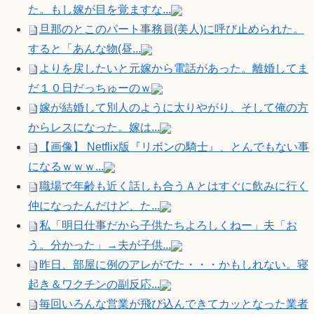
た。もし嫁が目を覚ますな...
旦那のとこのパート事務員(美人)に呼び止められた。
すると「あんな物(昼...
よりを戻したいと元嫁から電話があった。離婚してま
だ１０日だっちゅーのｗ
嫁が結婚して別人のように太りやがり、そして俺の方
からレスになった。嫁は...
【画像】 Netflix版『リボンの騎士』、とんでもない事
になるｗｗｗ...
職場で年齢も近く話しも合うＡとはすぐに飲みに行く
仲になったんだけど、た...
私「明日仕事だから子供たちよろしくねー」夫「お
う。分かった」→夫が子供...
昨日、部屋に例のアレがでた・・・かもしれない。寝
起き＆ワクチンの副反応...
毎回いろんな営業が飛び込んできてカッとなった業者