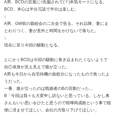
A男、BCDの言葉にｼ先脳されて(？)本気モードになる。
BCD、本心は半分冗談で半分は楽しむ。
↓
A男、GW前の親睦会の二次会で告る。それ以降、妻にま
とわりつく。妻が意外と時間をかけないで落ちた。
↓
現在に至り今回の騒動となる。
とにかくBCDは今回の騒動に巻き込まれたくないようで
自己保身が見え見えで腹が立った。
A男も今日から自宅待機の仮処分になったもので焦ったよ
うだった。
一番、腹が立ったのは既婚者のBの言動だった…
B「今回は我々も大変申し訳ないと思っている。しかし奥
さんもいい思いをひたと思うので喧嘩両成敗という事で穏
便に済ませてほしい。会社の方取り下げてほしい」