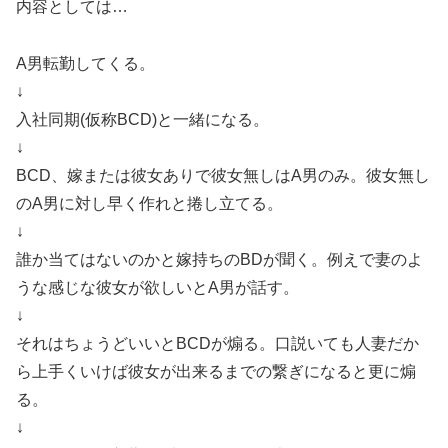
内容としては…
A男転勤してくる。
↓
入社同期(仮称BCD)と一緒になる。
↓
BCD、嫁または彼女ありで彼女無しはA男のみ。彼女無し
のA男に対し早く作れと捲し立てる。
↓
誰か当てはないのかと嫁持ちのBDが聞く。例えで妻のよ
うな感じな彼女が欲しいとA男が話す。
↓
それはちょうどいいとBCDが煽る。口説いても人妻だか
ら上手くいけば彼女が出来るまでの繋ぎになると更に煽
る。
↓