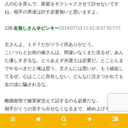
人の心を弄んで、家庭をギクシャクさせて許せないです
ね。相手の男達は許す必要無いと思いますよ。
126:
名無しさん＠ピンキー
2014/07/10 11:41::6.67 ID:???
主さんよ、１０７だがツライ所ありがとう。
こいつらとお前の嫁さんは、間違いなくまた戻るぜ。あん
た優しすぎるな。とりあえず弁護士は必要だ。とことんま
でやるべきだと俺は思う。主さんには悪いが、もう破綻し
てるぜ。心はここに存在しない。どんなに泣きつかれても
女の涙に騙されるな。
離婚覚悟で嫁実家交えて話するのも必要だな。
相手がぐうの音すら出せなくなるまで、締め上げろ。それ
には弁護士が必要だ。
メニュー
ホーム
検索
トップ
サイドバー