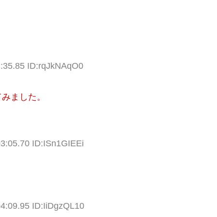
2:35.85 ID:rqJkNAqO0
てみました。
03:05.70 ID:ISn1GIEEi
04:09.95 ID:IiDgzQL10