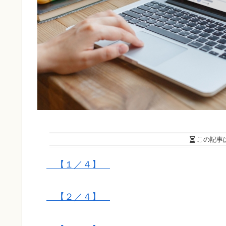
この記事
【１／４】
【２／４】