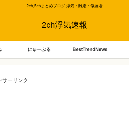
2ch,5chまとめブログ 浮気・離婚・修羅場
2ch浮気速報
ふ
にゅーぷる
BestTrendNews
ンサーリンク