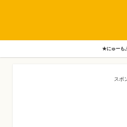
★にゅーも
スポ