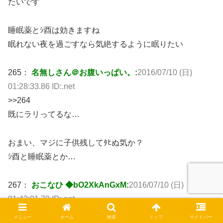
たいです
睡眠薬とｼ酉は効きますね
眠れない夜を過ごすなら気絶するように眠りたい
265：
名無しさん＠お腹いっぱい。:
2016/07/10 (日)
01:28:33.86 ID:.net
>>264
既にラリってるな…
おまい、マジに子供残してﾀﾋぬ気か？
ｼ酉と睡眠薬とか…
267：
おこなひ ◆bO2XkAnGxM:
2016/07/10 (日)
01:42:01.70 ID:.net
私の体は 大丈夫ですよ♪
メニュー
ホーム
検索
トップ
サイドバー