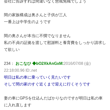
会社に告訴すれば間違いなく懲戒免職でしょう
間の家族構成は奥さんと子供が三人
一番上は中学生のようです
間の奥さんが本当に不憫でなりません
私の不貞の証拠を渡して慰謝料と養育費をしっかり請求し
て欲しい
234：
おこなひ ◆bO2XkAnGxM:
2016/07/08 (金)
22:18:00.96 ID:.net
明日は私の車に乗っていく見たいです
そして間の家のすぐ近くまで迎えに行くそうです
妻の車にGPSを仕込んだばかりなのですが明日は私の車
に入れ直します