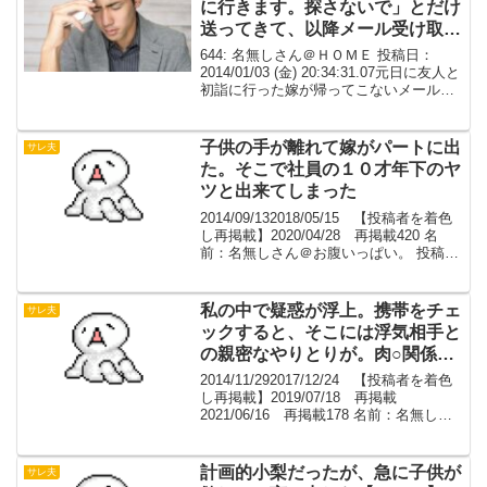
に行きます。探さないで」とだけ
送ってきて、以降メール受け取り
及び着信拒否
644: 名無しさん＠ＨＯＭＥ 投稿日：
2014/01/03 (金) 20:34:31.07元日に友人と
初詣に行った嫁が帰ってこないメールで
「好きな人のところに行きます。探さな
いで」とだけ送ってきて、以降メール受
け取り及び着信拒否一応K察に...
子供の手が離れて嫁がパートに出
サレ夫
た。そこで社員の１０才年下のヤ
ツと出来てしまった
2014/09/132018/05/15 【投稿者を着色
し再掲載】2020/04/28 再掲載420 名
前：名無しさん＠お腹いっぱい。 投稿
日：2011/08/01 (月) 01:22:02.39>>417簡
単に語ると、子供の手が離れて嫁が...
私の中で疑惑が浮上。携帯をチェ
サレ夫
ックすると、そこには浮気相手と
の親密なやりとりが。肉○関係が
あることも明らかな内容だった。
2014/11/292017/12/24 【投稿者を着色
し再掲載】2019/07/18 再掲載
2021/06/16 再掲載178 名前：名無しさ
ん＠お腹いっぱい。：2013/02/15 (金)
15:32:05.50先日、嫁の浮気が発覚した...
計画的小梨だったが、急に子供が
サレ夫