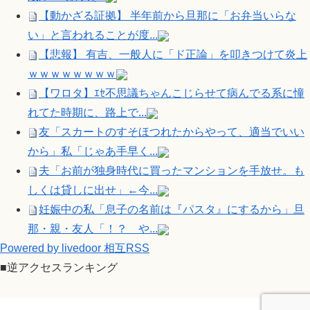
【動かざる証拠】 半年前から旦那に「お弁当いらな
い」と言われることが度...
【悲報】 有吉、一般人に「ド正論」を叩きつけて炎上
ｗｗｗｗｗｗｗｗ
【ワロタ】ｴｾ不思議ちゃんこじらせて病んでる系に憧
れてた時期に、路上で...
友「スカートのすそほつれたからやって、適当でいい
から」私「じゃあ手早く...
夫「お前が独身時代に買ったマンションを手放せ。も
しくは貸しに出せ」←今...
妊娠中の私「息子の名前は『パスタ』にするから」旦
那・親・友人「！？ や...
Powered by livedoor 相互RSS
■逆アクセスランキング