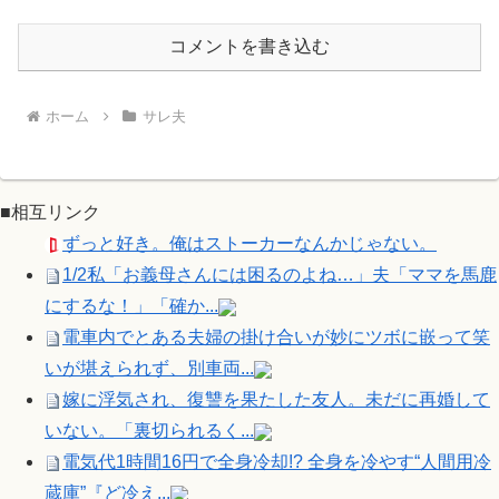
コメントを書き込む
ホーム
サレ夫
■相互リンク
ずっと好き。俺はストーカーなんかじゃない。
1/2私「お義母さんには困るのよね…」夫「ママを馬鹿
にするな！」「確か...
電車内でとある夫婦の掛け合いが妙にツボに嵌って笑
いが堪えられず、別車両...
嫁に浮気され、復讐を果たした友人。未だに再婚して
いない。「裏切られるく...
電気代1時間16円で全身冷却!? 全身を冷やす“人間用冷
蔵庫”『ど冷え...