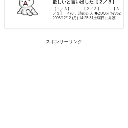
欲しいと言い出した【２／３】
【１／３】 【２／３】 【３
／３】 478： 諦めた人 ◆ZUQpTYeVo2
2005/12/12 (月) 14:25:31土曜日に弁護士
と相談したところ 今現在直接的な離婚要
因はないが結婚直後からのレスや 専業で
ありながら家事を...
スポンサーリンク