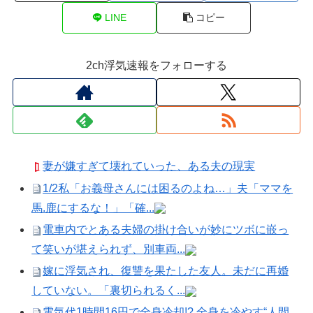
LINE
コピー
2ch浮気速報をフォローする
妻が嫌すぎて壊れていった、ある夫の現実
1/2私「お義母さんには困るのよね…」夫「ママを
馬.鹿にするな！」「確...
電車内でとある夫婦の掛け合いが妙にツボに嵌っ
て笑いが堪えられず、別車両...
嫁に浮気され、復讐を果たした友人。未だに再婚
していない。「裏切られるく...
電気代1時間16円で全身冷却!? 全身を冷やす“人間