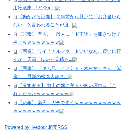
用冷蔵庫”『ど冷え...
【動かざる証拠】 半年前から旦那に「お弁当いら
ない」と言われることが度...
【悲報】 有吉、一般人に「ド正論」を叩きつけて
炎上ｗｗｗｗｗｗｗｗ
【画像】 ワイ「アルファードいいなあ。買いに行
くか」店員「ほいっ見積も...
【画像】 「キム兄」こと芸人・木村祐一さん（63
歳）、最新の松本人志さ...
【凄すぎる】 力士の嫁に美人が多い理由→「こ
れ」だったｗｗｗｗｗｗｗ
【悲報】 楽天、ガチで逝くｗｗｗｗｗｗｗｗｗｗ
ｗｗｗｗｗｗｗｗｗｗ
Powered by livedoor 相互RSS