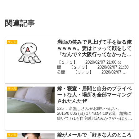
関連記事
満面の笑みで見上げて手を振る俺
サレ夫
ｗｗｗｗ。妻はヒッって顔をして
「なんで？大阪行ってなかった
の？」ビデオカメラもって浮気現
【１／３】 2020/02/07 21:00 公
場へ凸【２／３】
開 【２／３】 2020/02/07 21:30
公開 【３／３】 2020/02/07
22:00 公開95: 1 2007/11/14 (水)
02:25:59.77 IDYrE...
嫁・寝室・居間と自分のプライベ
サレ夫
ートな人・場所を全部マーキング
されたんたぜ
325 ：名無しさん＠お腹いっぱい。
2015/07/05 (日) 17:48:54.10役場、超熟に
続いて771も自宅連れ込みか？やっぱり自
宅ってのはキツイんだろうな･･･326 ：名
無しさん＠お腹いっぱい。[] 2015/07/05
(...
嫁がメールで「好きな人のところ
サレ夫