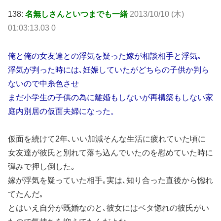
138:
名無しさんといつまでも一緒
2013/10/10 (木)
01:03:13.03 0
俺と俺の女友達との浮気を疑った嫁が相談相手と浮気｡
浮気が判った時には､妊娠していたがどちらの子供か判ら
ないので中糸色させ
まだ小学生の子供の為に離婚もしないが再構築もしない家
庭内別居の仮面夫婦になった。
仮面を続けて2年､いい加減そんな生活に疲れていた頃に
女友達が彼氏と別れて落ち込んでいたのを慰めていた時に
弾みで押し倒した｡
嫁が浮気を疑っていた相手｡実は､知り合った直後から惚れ
てたんだ｡
とはいえ自分が既婚なのと､彼女にはベタ惚れの彼氏がい