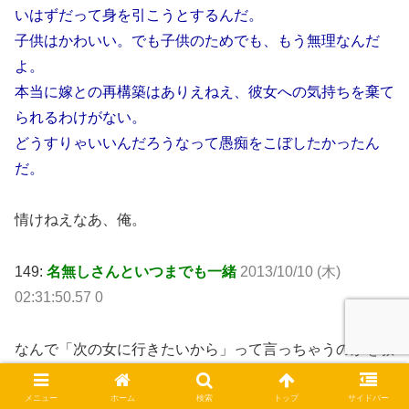
いはずだって身を引こうとするんだ。
子供はかわいい。でも子供のためでも、もう無理なんだ
よ。
本当に嫁との再構築はありえねえ、彼女への気持ちを棄て
られるわけがない。
どうすりゃいいんだろうなって愚痴をこぼしたかったん
だ。
情けねえなあ、俺。
149:
名無しさんといつまでも一緒
2013/10/10 (木)
02:31:50.57 0
なんで「次の女に行きたいから」って言っちゃうのかを教
えて欲しい。
汚嫁をリリースすることと再婚することを完全にリンクさ
メニュー
ホーム
検索
トップ
サイドバー