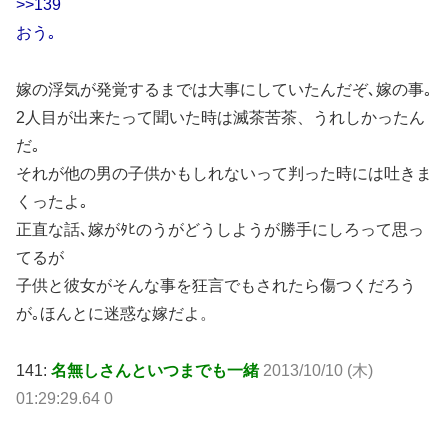
>>139
おう｡
嫁の浮気が発覚するまでは大事にしていたんだぞ､嫁の事｡
2人目が出来たって聞いた時は滅茶苦茶、うれしかったん
だ｡
それが他の男の子供かもしれないって判った時には吐きま
くったよ｡
正直な話､嫁がﾀﾋのうがどうしようが勝手にしろって思っ
てるが
子供と彼女がそんな事を狂言でもされたら傷つくだろう
が｡ほんとに迷惑な嫁だよ。
141:
名無しさんといつまでも一緒
2013/10/10 (木)
01:29:29.64 0