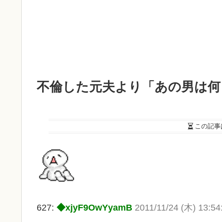
不倫した元夫より「あの男は何
この記事
627:
◆xjyF9OwYyamB
2011/11/24 (木) 13:54