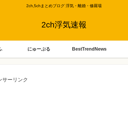
2ch,5chまとめブログ 浮気・離婚・修羅場
2ch浮気速報
ふ
にゅーぷる
BestTrendNews
ンサーリンク