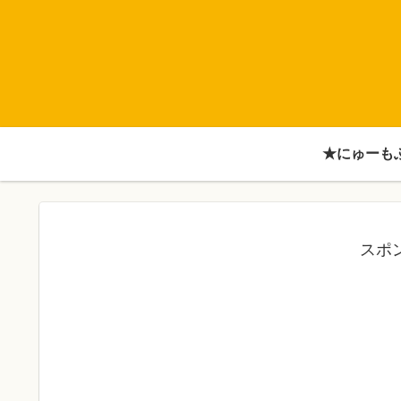
★にゅーも
スポ