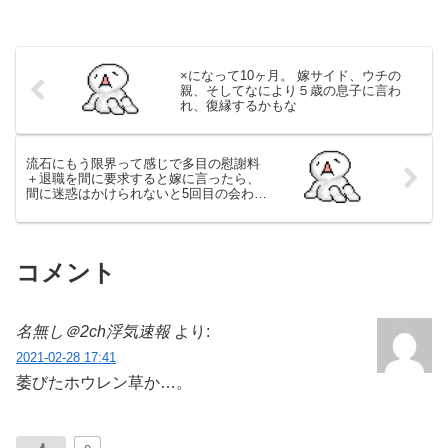
×になって10ヶ月。 嫁サイド、ウチの
親、そしてなにより５歳の息子に言わ
れ、復縁するかもな
流石にもう限界って感じで多目の慰謝料
＋退職を間に要求すると嫁に言ったら、
間に迷惑はかけられないと5回目の会わな
い宣言
コメント
名無し＠2ch浮気速報
より:
2021-02-28 17:41
萎びたホウレン草か…。