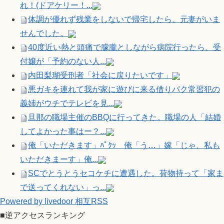
れ！(ドアケリー！...
体調が優れず残業をしないで帰宅したら、元妻がいま
せんでした。
40度近い熱と頭痛で朦朧としながら病院行ったら、受
付嬢が「予約のない人...
内田梨瑚受刑者「社会に戻りたいです」
悪ガキを連れて我が家に遊びに来る借りパク常習犯の
義姉がウチでテレビを見...
旦那の職場主催のBBQに行ってきた。職場の人「結婚
してよかった事はー？...
俺「いただきます」ﾊﾟｸｯ 俺「う…」嫁「じゃ、私も
いただきまーす」俺...
SCでとうとうセコケチに遭遇した。荷物持って「家ま
で送ってくれない」っ...
Powered by livedoor 相互RSS
■逆アクセスランキング