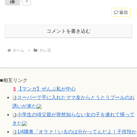
0
返信
コメントを書き込む
ホーム
サレ児
■相互リンク
【マンガ】ぜんぶ私が中心
スーパーで手に入れたママ友からとうとうプールのお
誘いが来た
小学生の頃父親が突然知らない女の子を連れて帰って
きた
1/4隣奥「オラァ！いるのは分かってんだよ！子供預か