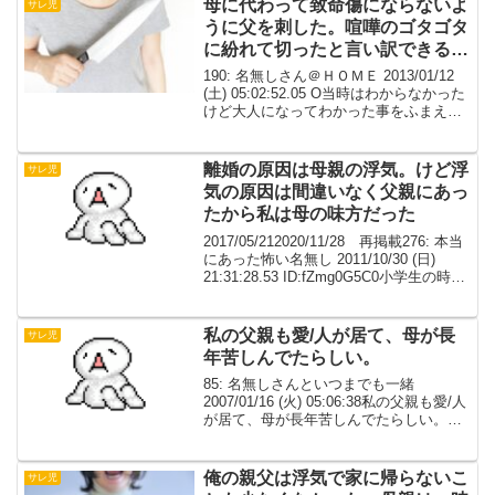
母に代わって致命傷にならないよ
サレ児
うに父を刺した。喧嘩のゴタゴタ
に紛れて切ったと言い訳できる程
度に。
190: 名無しさん＠ＨＯＭＥ 2013/01/12
(土) 05:02:52.05 O当時はわからなかった
けど大人になってわかった事をふまえな
がら書きます。 私が小学校に上がった頃
に父が出ていった。理由は浮気。 単身赴
任だと母は子供達に説...
離婚の原因は母親の浮気。けど浮
サレ児
気の原因は間違いなく父親にあっ
たから私は母の味方だった
2017/05/212020/11/28 再掲載276: 本当
にあった怖い名無し 2011/10/30 (日)
21:31:28.53 ID:fZmg0G5C0小学生の時に
両親が離婚した離婚の原因は母親の浮気
けど浮気の原因は間違いなく父親に...
私の父親も愛/人が居て、母が長
サレ児
年苦しんでたらしい。
85: 名無しさんといつまでも一緒
2007/01/16 (火) 05:06:38私の父親も愛/人
が居て、母が長年苦しんでたらしい。た
だ、私が詳しく知ったのは大人になって
から。姉は中学くらいから知っていたら
しく、父を軽蔑し大学は地方の大学へ...
俺の親父は浮気で家に帰らないこ
サレ児