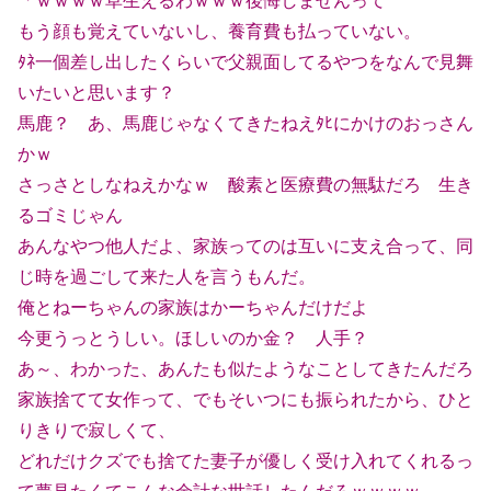
「ｗｗｗｗ草生えるわｗｗｗ後悔しませんって
もう顔も覚えていないし、養育費も払っていない。
ﾀﾈ一個差し出したくらいで父親面してるやつをなんで見舞
いたいと思います？
馬鹿？ あ、馬鹿じゃなくてきたねえﾀﾋにかけのおっさん
かｗ
さっさとしなねえかなｗ 酸素と医療費の無駄だろ 生き
るゴミじゃん
あんなやつ他人だよ、家族ってのは互いに支え合って、同
じ時を過ごして来た人を言うもんだ。
俺とねーちゃんの家族はかーちゃんだけだよ
今更うっとうしい。ほしいのか金？ 人手？
あ～、わかった、あんたも似たようなことしてきたんだろ
家族捨てて女作って、でもそいつにも振られたから、ひと
りきりで寂しくて、
どれだけクズでも捨てた妻子が優しく受け入れてくれるっ