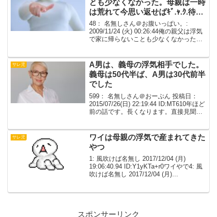
とも少なくなかった。母親は一時
は荒れて今思い返せばｷﾞ.ｬ.ｸ.待。
女特有のヒステリーでキチじみて
48： 名無しさん＠お腹いっぱい。:
た。
2009/11/24 (火) 00:26:44俺の親父は浮気
で家に帰らないことも少なくなかった。
普段は家事もそつなくこなすいい母親だ
ったけど、一時は荒れて今思い返せばｷﾞ.
ｬ.ｸ.待。女特有のヒステリー...
A男は、義母の浮気相手でした。
サレ児
義母は50代半ば、A男は30代前半
でした
599： 名無しさん＠おーぷん 投稿日：
2015/07/26(日) 22:19:44 ID:MT610年ほど
前の話です。長くなります。直接見聞き
していない部分アリ。フェイクもアリ。
当時私は20代半ばで結婚2年め、妊娠中。
私は幼い頃から、それ...
ワイは母親の浮気で産まれてきた
サレ児
やつ
1: 風吹けば名無し 2017/12/04 (月)
19:06:40.94 ID:Y1yKTa+r0ワイやで4: 風
吹けば名無し 2017/12/04 (月)
19:07:23.62 ID:Y1yKTa+r0母親こ○してえ
なあ…なんやろなこ...
スポンサーリンク